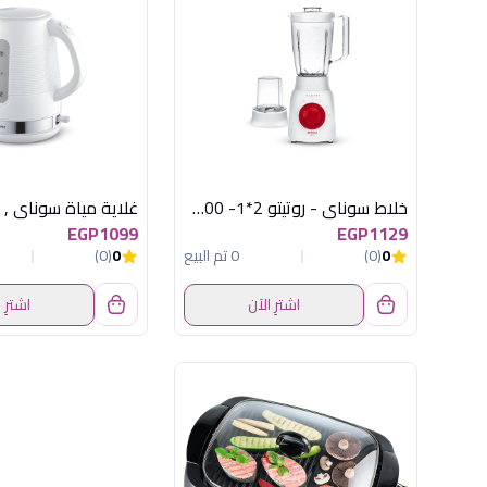
خلاط سوناي - روتيتو 2*1- 500 وات، 1.5 لتر، 3 سرعات MAR-2510
EGP1099
EGP1129
0
(0)
0 تم البيع
0
(0)
اشترِ الآن
اشترِ 