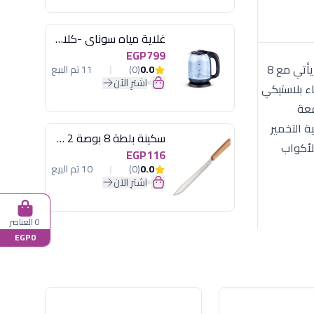
غلاية مياه سوناي -كلاسيك 2200 وات، 1.7 لتر زجاج اضائة ليد - MAR-3752
EGP799
يعتبر جهاز زهران الخيار الأول للعائلات التي تبحث عن بديل صحي واقتصادي للزبادي الجاهز، خالٍ من المواد الحافظة. سعة عائلية: يأتي مع 8
0.0
(0)
11 تم البيع
اشترِ الآن
 كوب مزود بغطاء بلاستيكي
فعة
 التخمير
سكينة بلطة 8 بوصة 2 مسمار
لأكواب
EGP116
0.0
(0)
10 تم البيع
اشترِ الآن
0 العناصر
EGP0