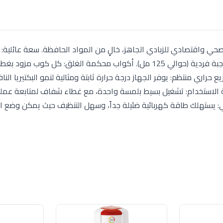
أكواب زجاجية عالية الجودة، سعة الكوب الواحد مثالية لوجبة فردية (حوالي 125 مل). أكواب محكمة الغلق: كل
 حراري منتظم: يوفر الجهاز درجة حرارة ثابتة ومثالية لنمو البكتيريا النا
ولة الاستخدام: تشغيل بسيط بلمسة واحدة، مع غطاء شفاف لمتابعة عملية
ي: يستهلك طاقة كهربائية ضئيلة جداً، وسهل التنظيف حيث يمكن وضع ا