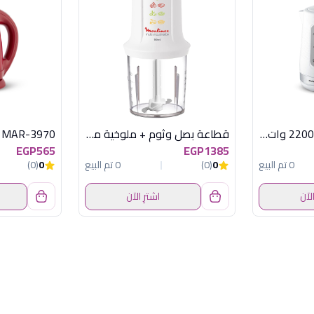
غلاية مياة سوناي , 2200 وات , 1.7 لتر, ابيض SH-3888
قطاعة بصل وثوم + ملوخية مولينكس 500 وات
EGP565
EGP1385
0 تم البيع
0
(0)
0 تم البيع
0
(0)
الآن
اشترِ الآن