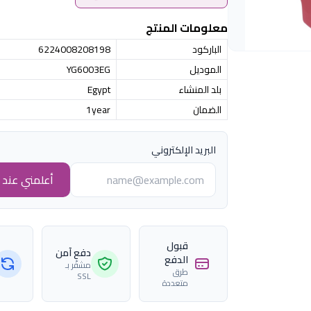
معلومات المنتج
الباركود
6224008208198
الموديل
YG6003EG
بلد المنشاء
Egypt
الضمان
1year
البريد الإلكتروني
أعلمني عند ا
قبول
دفع آمن
الدفع
مشفّر بـ
طرق
SSL
متعددة