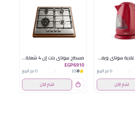
MAR-3970 غلاية سوناى ويفى1.7بلاستيك احمر
مسطح سوناى بلت إن 4 شعلة 60 سم استانلس - حوامل زهر ومكونات إيطالية
EGP6910
0 تم البيع
0
(0)
0 تم البيع
اشترِ الآن
اشترِ الآن