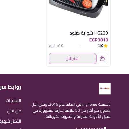
HG230 شواية كينود
EGP3810
0
(0)
0 تم البيع
اشترِ الآن
روابط سر
المنتجات
تأسست myhome في البداية عام 2016، وحتى الآن،
من نحن
نتعاون مع أكثر من 50 علامة تجارية مشهورة في
مجال الأدوات المنزلية والأجهزة الكهربائية.
الأكثر شهرة