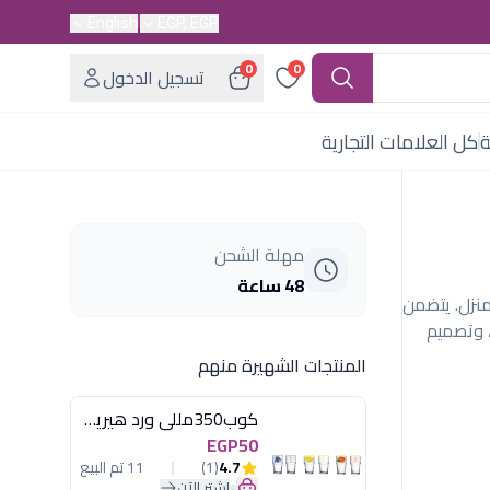
English
EGP, EGP
0
0
تسجيل الدخول
ة
كل العلامات التجارية
مهلة الشحن
48 ساعة
منزل. يتضمن
، وتصميم
المنتجات الشهيرة منهم
كوب350مللى ورد هيريفين
EGP50
4.7
(1)
11 تم البيع
اشترِ الآن