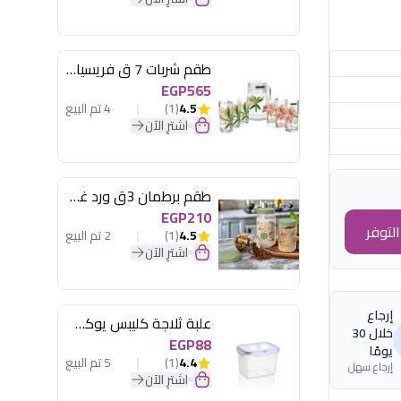
طقم شربات 7 ق فريسيا لومينارك
EGP565
4.5
(1)
4 تم البيع
اشترِ الآن
طقم برطمان 3ق ورد غطاء مينت جرين هيريفين
EGP210
لتوفر
4.5
(1)
2 تم البيع
اشترِ الآن
إرجاع
علبة ثلاجة كليبس يوكسان
خلال 30
EGP88
يومًا
4.4
(1)
5 تم البيع
إرجاع سهل
اشترِ الآن