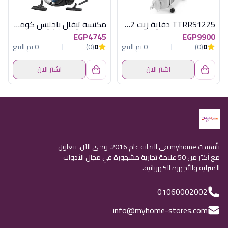
TTRRS1225 دفاية زيت 12 ريشة 2500 وات ابي
مكنسة تيفال باجليس كومبكت باور تركواز
EGP4745
EGP9900
0
(0)
0 تم البيع
0
(0)
0 تم البيع
اشترِ الآن
اشترِ الآن
تأسست myhome في البداية عام 2016، وحتى الآن، نتعاون
مع أكثر من 50 علامة تجارية مشهورة في مجال الأدوات
المنزلية والأجهزة الكهربائية.
01060002002
info@myhome-stores.com