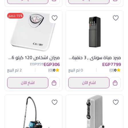
15% خصم
مبرد مياة سوناي , 3 حنفية , قارورة داخلية , اسود , MAR-2270D
ميزان اشخاص 120 كيلو 9016
EGP306
EGP7799
EGP359
0
(0)
0 تم البيع
0
(0)
2 تم البيع
اشترِ الآن
اشترِ الآن