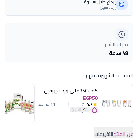
إرجاع خلال 30 يومًا
إرجاع سهل
مهلة الشحن
48 ساعة
المنتجات الشهيرة منهم
كوب350مللى ورد هيريفين
EGP50
4.7
(1)
11 تم البيع
اشترِ الآن
عن المنتج
التقييمات