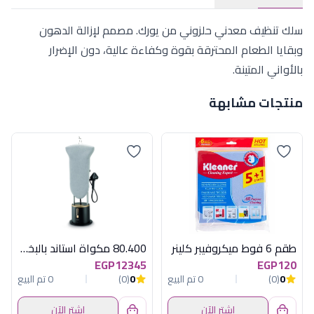
سلك تنظيف معدني حلزوني من يورك. مصمم لإزالة الدهون
وبقايا الطعام المحترقة بقوة وكفاءة عالية، دون الإضرار
بالأواني المتينة.
منتجات مشابهة
طقم 6 فوط ميكروفيبر كلينر
80.400 مكواة استاند بالبخار2200وات كينود
EGP12345
EGP120
0
(0)
0 تم البيع
0
(0)
0 تم البيع
اشترِ الآن
اشترِ الآن