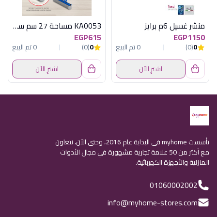
منشر غسيل 6م برايز
KA0053 مساحة 27 سم سوفت كلينر
EGP615
EGP1150
0
(0)
0 تم البيع
0
(0)
0 تم البيع
اشترِ الآن
اشترِ الآن
تأسست myhome في البداية عام 2016، وحتى الآن، نتعاون
مع أكثر من 50 علامة تجارية مشهورة في مجال الأدوات
المنزلية والأجهزة الكهربائية.
01060002002
info@myhome-stores.com