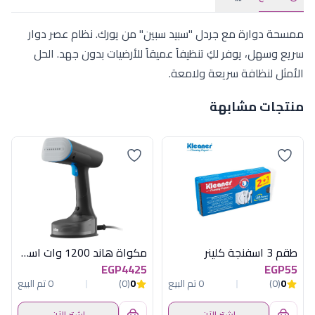
ممسحة دوارة مع جردل "سبيد سبين" من يورك. نظام عصر دوار
سريع وسهل، يوفر لكِ تنظيفاً عميقاً للأرضيات بدون جهد. الحل
الأمثل لنظافة سريعة ولامعة.
منتجات مشابهة
طقم 3 اسفنجة كلينر
مكواة هاند 1200 وات اسود براون
EGP4425
EGP55
0
(0)
0 تم البيع
0
(0)
0 تم البيع
اشترِ الآن
اشترِ الآن