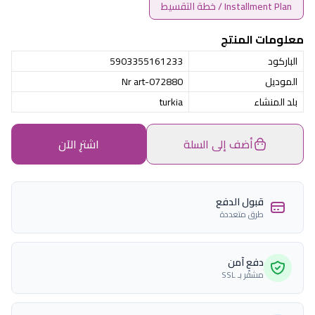
Installment Plan / خطة التقسيط
معلومات المنتج
الباركود
5903355161233
الموديل
Nr art-072880
بلد المنشاء
turkia
أضف إلى السلة
اشترِ الآن
قبول الدفع
طرق متعددة
دفع آمن
مشفّر بـ SSL