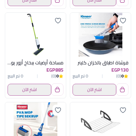
فرشاة اطباق بالخزان كلينر
مساحة أرضيات ببخاخ أزور يورك
EGP885
EGP130
0
(0)
0 تم البيع
0
(0)
0 تم البيع
اشترِ الآن
اشترِ الآن