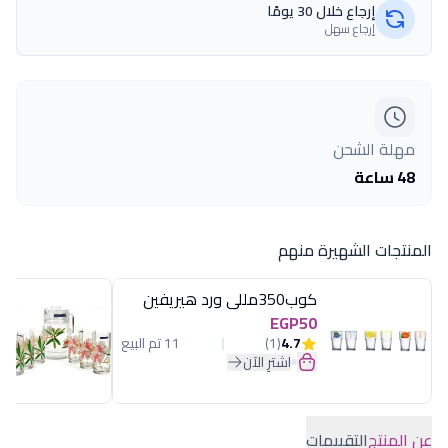
إرجاع خلال 30 يومًا
إرجاع سهل
مهلة الشحن
48 ساعة
المنتجات الشهيرة منهم
كوب350مللى ورد هيريفين
EGP50
4.7
(1)
11 تم البيع
اشترِ الآن
عن المنتج
التقييمات