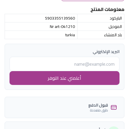
معلومات المنتج
الباركود
5903355139560
الموديل
Nr art-041210
بلد المنشاء
turkia
البريد الإلكتروني
أعلمني عند التوفر
قبول الدفع
طرق متعددة