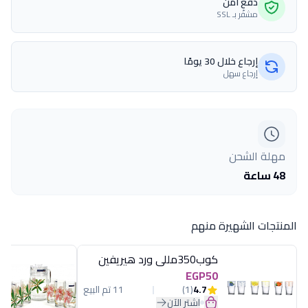
دفع آمن
مشفّر بـ SSL
إرجاع خلال 30 يومًا
إرجاع سهل
مهلة الشحن
48 ساعة
المنتجات الشهيرة منهم
كوب350مللى ورد هيريفين
EGP50
4.7
(1)
11 تم البيع
اشترِ الآن