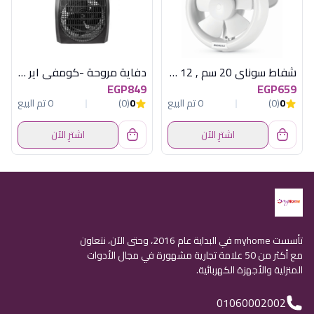
شفاط سوناي 20 سم , 12 وات MAR-80GL
دفاية مروحة -كومفي اير ,1000/2000 وات, ٢مستوي حرارة , مروحة ،اسود MAR-909
EGP849
EGP659
0
(0)
0 تم البيع
0
(0)
0 تم البيع
اشترِ الآن
اشترِ الآن
تأسست myhome في البداية عام 2016، وحتى الآن، نتعاون
مع أكثر من 50 علامة تجارية مشهورة في مجال الأدوات
المنزلية والأجهزة الكهربائية.
01060002002