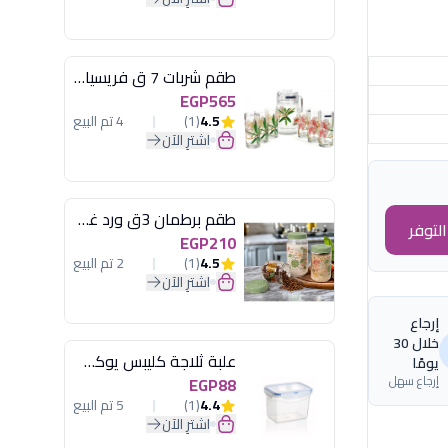
طقم شربات 7 ق فريسيا لومينارك
EGP565
4.5
(1)
4 تم البيع
اشترِ الآن
طقم برطمان 3ق ورد غطاء مينت جرين هيريفين
لتوفر
EGP210
4.5
(1)
2 تم البيع
اشترِ الآن
إرجاع
خلال 30
علبة ثلاجة كليبس يوكسان
يومًا
إرجاع سهل
EGP88
4.4
(1)
5 تم البيع
اشترِ الآن