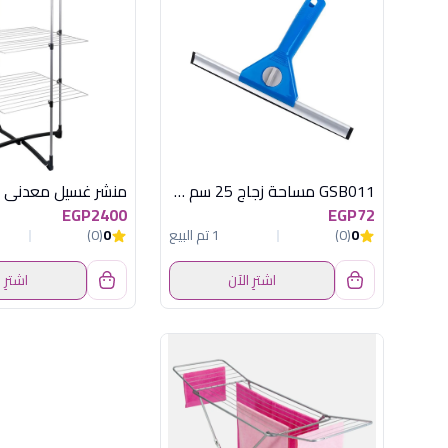
GSB011 مساحة زجاج 25 سم كلينر
EGP2400
EGP72
0
(0)
1 تم البيع
0
(0)
اشترِ الآن
اشترِ 