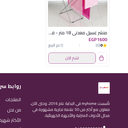
منشر غسيل معدني 18 متر - فولكانو - ميتالتكس
EGP1600
0
(0)
0 تم البيع
اشترِ الآن
روابط سر
المنتجات
تأسست myhome في البداية عام 2016، وحتى الآن،
من نحن
نتعاون مع أكثر من 50 علامة تجارية مشهورة في
مجال الأدوات المنزلية والأجهزة الكهربائية.
الأكثر شهرة