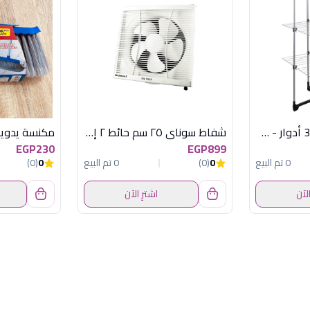
منشر غسيل معدني 3 أدوار - فورتي - 25 متر - ميتالتكس
شفاط سوناي ٢٥ سم حائط ٢ إتجاه بشبكة - 30 وات - MAR-25G2
EGP230
EGP899
0 تم البيع
0
(0)
0 تم البيع
0
(0)
الآن
اشترِ الآن