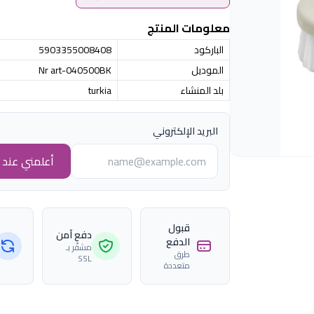
معلومات المنتج
الباركود
5903355008408
الموديل
Nr art-040500BK
بلد المنشاء
turkia
البريد الإلكتروني
أعلمني عند ا
قبول
دفع آمن
الدفع
مشفّر بـ
طرق
SSL
متعددة