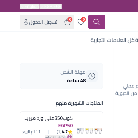
English
EGP, EGP
0
0
تسجيل الدخول
ة
كل العلامات التجارية
مهلة الشحن
48 ساعة
م عملي
من الحيوية
المنتجات الشهيرة منهم
كوب350مللى ورد هيريفين
EGP50
4.7
(1)
11 تم البيع
اشترِ الآن