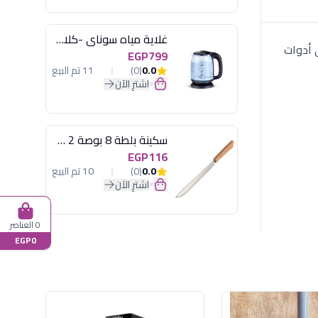
غلاية مياه سوناي -كلاسيك 2200 وات، 1.7 لتر زجاج اضائة ليد - MAR-3752
 أدوات
EGP799
0.0
(0)
11 تم البيع
اشترِ الآن
سكينة بلطة 8 بوصة 2 مسمار
EGP116
0.0
(0)
10 تم البيع
اشترِ الآن
0 العناصر
EGP0