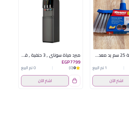
مكنسة يدوية 25 سم يد معدن كلينر
مبرد مياة سوناي , 3 حنفية , قارورة داخلية , اسود , MAR-2270D
EGP7799
1 تم البيع
0
(0)
0 تم البيع
اشترِ الآن
اشترِ الآن