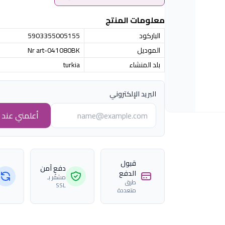
معلومات المنتج
الباركود
5903355005155
الموديل
Nr art-041080BK
بلد المنشاء
turkia
البريد الإلكتروني
أعلمني عند ا
قبول
دفع آمن
الدفع
مشفّر بـ
طرق
SSL
متعددة