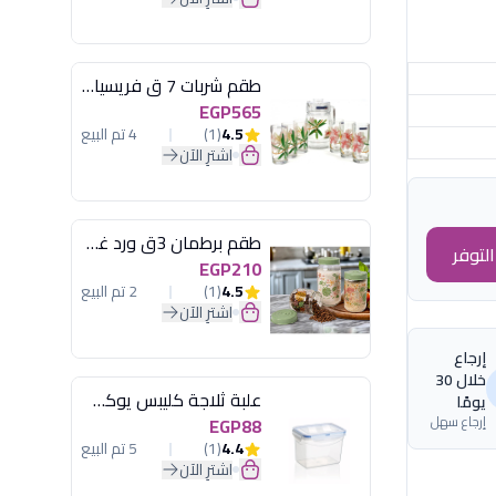
طقم شربات 7 ق فريسيا لومينارك
EGP565
4.5
(1)
4 تم البيع
اشترِ الآن
طقم برطمان 3ق ورد غطاء مينت جرين هيريفين
لتوفر
EGP210
4.5
(1)
2 تم البيع
اشترِ الآن
إرجاع
خلال 30
علبة ثلاجة كليبس يوكسان
يومًا
إرجاع سهل
EGP88
4.4
(1)
5 تم البيع
اشترِ الآن