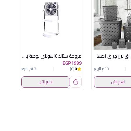
مروحة ستاند ١٤سوناي بوصة بالريموت - 70 وات، 3 اوضاع سرعة، تايمر يصل الى 120 دقيقة - MAR-4014RT
EGP1999
0 تم البيع
0
(0)
3 تم البيع
اشترِ الآن
اشترِ الآن