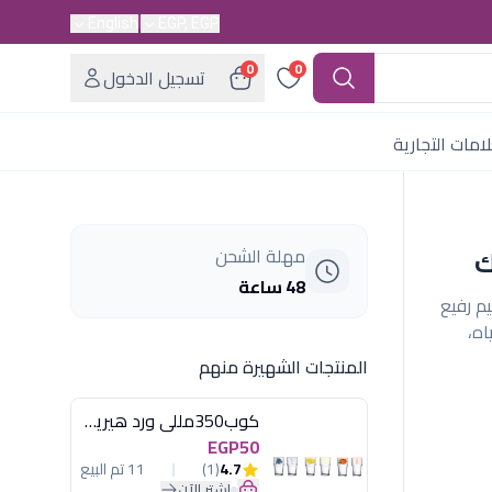
English
EGP, EGP
0
0
تسجيل الدخول
امات التجارية
مهلة الشحن
48 ساعة
سعة 0.5 لتر). تصميم رفيع
اه،
المنتجات الشهيرة منهم
كوب350مللى ورد هيريفين
EGP50
4.7
(1)
11 تم البيع
اشترِ الآن