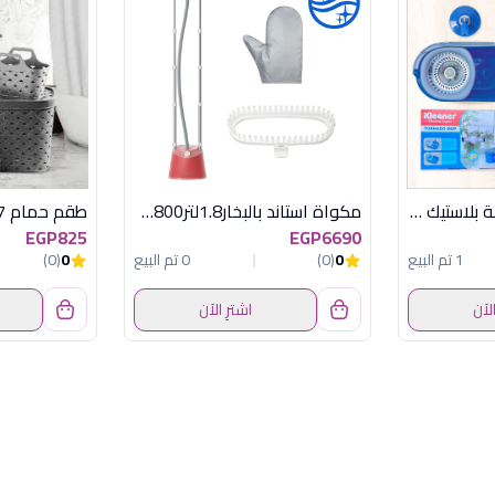
موب تورنيدو 8 لتر حلة بلاستيك كلينر
مكواة استاند بالبخار1.8لتر1800وات فيليبس
طقم حمام 7 ق ليزر جراى اكسا
EGP825
EGP6690
1 تم البيع
0
(0)
0 تم البيع
0
(0)
الآن
اشترِ الآن