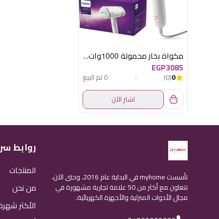
مكواة بخار محمولة 1000وات فيليبس - كود 3020/16
EGP3085
0
(0)
0 تم البيع
اشترِ الآن
روابط سر
المنتجات
تأسست myhome في البداية عام 2016، وحتى الآن،
من نحن
نتعاون مع أكثر من 50 علامة تجارية مشهورة في
مجال الأدوات المنزلية والأجهزة الكهربائية.
الأكثر شهرة