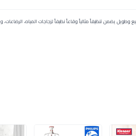
 من يورك (سعة 0.5 لتر). تصميم رفيع وطويل يضمن تنظيفاً مثالياً وقاعاً نظيفاً لزجاجات المياه، الرضاعات