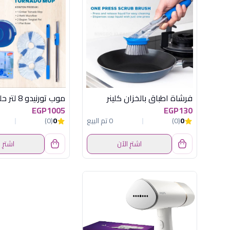
فرشاة اطباق بالخزان كلينر
EGP1005
EGP130
0
(0)
0 تم البيع
0
(0)
اشترِ الآن
اشترِ 