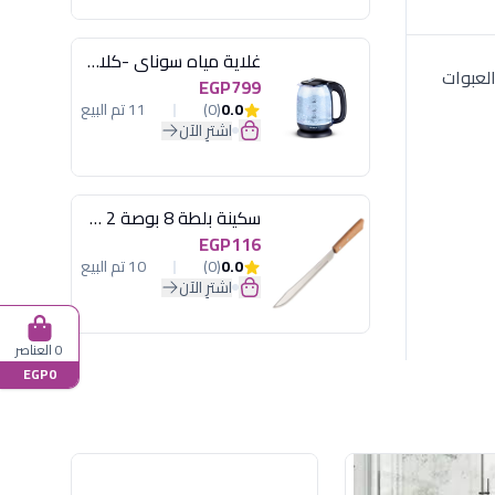
غلاية مياه سوناي -كلاسيك 2200 وات، 1.7 لتر زجاج اضائة ليد - MAR-3752
، والعبوات
EGP799
0.0
(0)
11 تم البيع
اشترِ الآن
سكينة بلطة 8 بوصة 2 مسمار
EGP116
0.0
(0)
10 تم البيع
اشترِ الآن
0 العناصر
EGP0