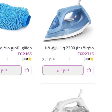
مكواة بخار 2200 وات ازرق فيليبس
جوانتى تلميع ميكروفي
EGP165
EGP2315
0
(0)
0 تم البيع
0
(0)
اشترِ الآن
اشترِ 