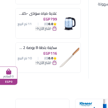
سهولة
غلاية مياه سوناي -كلاسيك 2200 وات، 1.7 لتر زجاج اضائة ليد - MAR-3752
EGP799
0.0
(0)
11 تم البيع
اشترِ الآن
سكينة بلطة 8 بوصة 2 مسمار
EGP116
0.0
(0)
10 تم البيع
اشترِ الآن
0 العناصر
EGP0