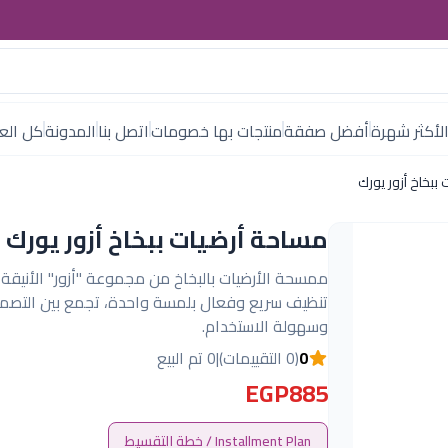
لأكثر شهرة
أفضل صفقة
منتجات بها خصومات
اتصل بنا
المدونة
كل العل
ببخاخ أزور يورك
مساحة أرضيات ببخاخ أزور يورك
ممسحة الأرضيات بالبخاخ من مجموعة "أزور" الأنيقة 
تنظيف سريع وفعال بلمسة واحدة، تجمع بين التصم
وسهولة الاستخدام.
0
(0 التقييمات)
|
0 تم البيع
EGP885
Installment Plan / خطة التقسيط