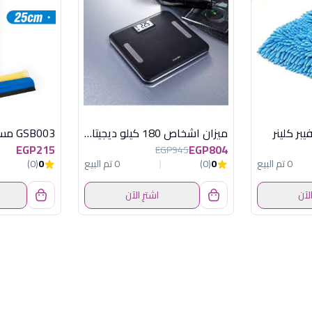
بر كلينر
ميزان اشخاص 180 كيلو ديجيتال جلد
EGP215
EGP804
EGP945
0 تم البيع
0
(0)
0 تم البيع
0
(0)
الآن
اشترِ الآن