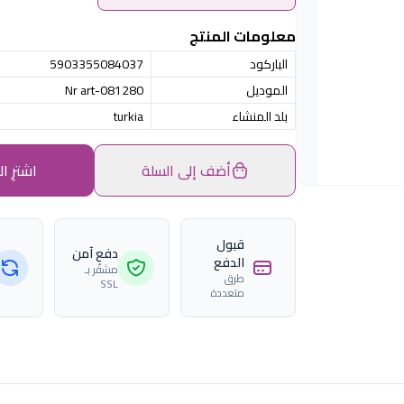
معلومات المنتج
الباركود
5903355084037
الموديل
Nr art-081280
بلد المنشاء
turkia
أضف إلى السلة
اشترِ ال
قبول
دفع آمن
الدفع
مشفّر بـ
طرق
SSL
متعددة