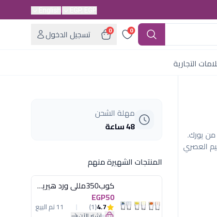
English
EGP, EGP
0
0
تسجيل الدخول
امات التجارية
مهلة الشحن
48 ساعة
من يورك.
يم العصري
المنتجات الشهيرة منهم
كوب350مللى ورد هيريفين
EGP50
4.7
(1)
11 تم البيع
اشترِ الآن