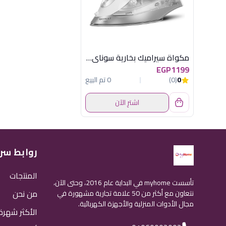
مكواة سيراميك بخارية سوناي هومي – اسود , 2400 وات – MAR-8400
EGP1199
0
(0)
0 تم البيع
اشترِ الآن
روابط سر
المنتجات
تأسست myhome في البداية عام 2016، وحتى الآن،
من نحن
نتعاون مع أكثر من 50 علامة تجارية مشهورة في
مجال الأدوات المنزلية والأجهزة الكهربائية.
الأكثر شهرة