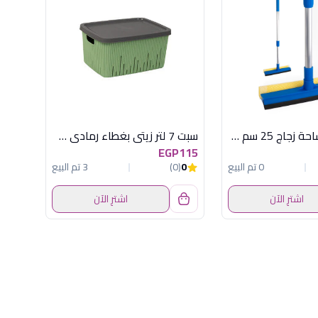
GSB003 مساحة زجاج 25 سم كلينر
سبت 7 لتر زيتى بغطاء رمادى هيريفين
EGP115
0 تم البيع
0
(0)
3 تم البيع
اشترِ الآن
اشترِ الآن