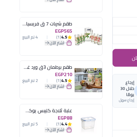
طقم شربات 7 ق فريسيا لومينارك
EGP565
4.5
(1)
4 تم البيع
اشترِ الآن
آن
طقم برطمان 3ق ورد غطاء مينت جرين هيريفين
EGP210
4.5
(1)
2 تم البيع
إرجاع
اشترِ الآن
خلال 30
يومًا
إرجاع سهل
علبة ثلاجة كليبس يوكسان
EGP88
4.4
(1)
5 تم البيع
اشترِ الآن