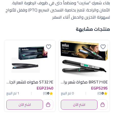
بقاء شعركِ "ستريت" ومنظماً حتى في ظروف الرطوبة العالية.
الأمان والراحة: تتميز بخاصية التسخين السريع (PTC) وقفل للألواح
لسهولة التخزين والحمل أثناء السفر
منتجات مشابهة
BRST710E مكواة شعر براون
ST327E مكواه للشعر الجاف والرطب
EGP2340
EGP5295
0
(0)
0 تم البيع
0
(0)
1 تم البيع
اشترِ الآن
اشترِ الآن