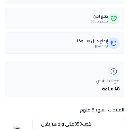
دفع آمن
مشفّر بـ SSL
إرجاع خلال 30 يومًا
إرجاع سهل
مهلة الشحن
48 ساعة
المنتجات الشهيرة منهم
كوب350مللى ورد هيريفين