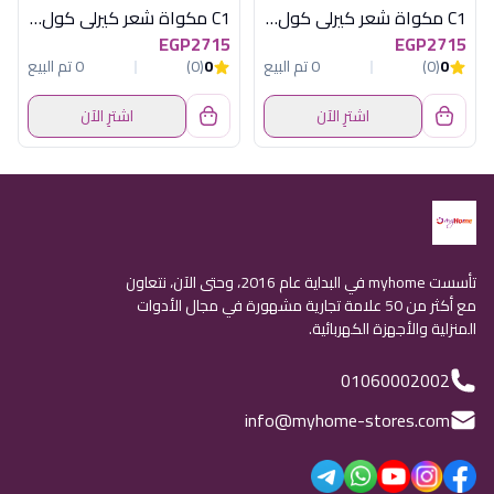
C1 مكواة شعر كيرلى كول اسود راش براش
C1 مكواة شعر كيرلى كول روز جولد راش براش
EGP2715
EGP2715
0
(0)
0 تم البيع
0
(0)
0 تم البيع
اشترِ الآن
اشترِ الآن
تأسست myhome في البداية عام 2016، وحتى الآن، نتعاون
مع أكثر من 50 علامة تجارية مشهورة في مجال الأدوات
المنزلية والأجهزة الكهربائية.
01060002002
info@myhome-stores.com