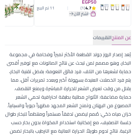
EGP50
4.7
(1)
11 تم البيع
اشترِ الآن
عن المنتج
التقييمات
يُعد إصدار الروز جولد القطعة الأكثر تميزاً وفخامة في مجموعة
البخار، وهو مصمم لمن تبحث عن نتائج الصالونات مع توفير أقصى
حماية لشعرها من التلف. فرد فائق النعومة: بفضل تقنية البخار،
يتم فرد الخصلات العنيدة بسهولة أكبر وبعدد تمريرات أقل، مما
يقلل من وقت تعرض الشعر للحرارة المباشرة ويمنع التقصف.
حماية مضاعفة: الألواح مطلية بطبقة احترافية تحمي الشعر
المصبوغ من البهتان وتمنح الشعر المجهد مظهراً حيوياً وانسيابياً.
خزان مياه ذكي: صُمم ليضمن تدفقاً مستمراً ومنتظماً للبخار طوال
جلسة التصفيف، مع إمكانية استخدام المكواة بدون بخار حسب
الرغبة. نتائج تدوم طويلاً: الحرارة العالية مع الترطيب بالبخار تضمن