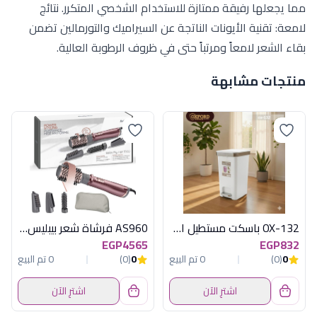
مما يجعلها رفيقة ممتازة للاستخدام الشخصي المتكرر. نتائج
لامعة: تقنية الأيونات الناتجة عن السيراميك والتورمالين تضمن
بقاء الشعر لامعاً ومرتباً حتى في ظروف الرطوبة العالية.
منتجات مشابهة
OX-132 باسكت مستطيل اكسفورد
AS960 فرشاة شعر بيبليس هوائية 1000 وات
EGP4565
EGP832
0
(0)
0 تم البيع
0
(0)
0 تم البيع
اشترِ الآن
اشترِ الآن