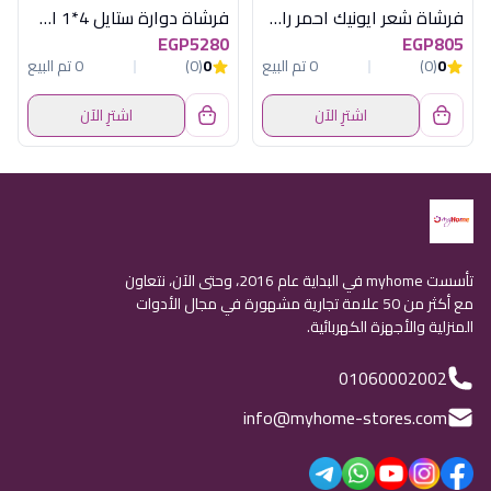
فرشاة شعر ايونيك احمر راش براش
فرشاة دوارة ستايل 4*1 اسود راش براش
EGP5280
EGP805
0
(0)
0 تم البيع
0
(0)
0 تم البيع
اشترِ الآن
اشترِ الآن
تأسست myhome في البداية عام 2016، وحتى الآن، نتعاون
مع أكثر من 50 علامة تجارية مشهورة في مجال الأدوات
المنزلية والأجهزة الكهربائية.
01060002002
info@myhome-stores.com