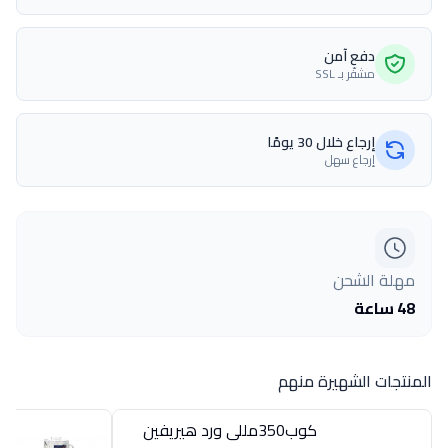
دفع آمن
مشفّر بـ SSL
إرجاع خلال 30 يومًا
إرجاع سهل
مهلة الشحن
48 ساعة
المنتجات الشهيرة منهم
كوب350مللى ورد هيريفين