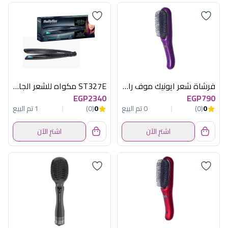
فرشاة شعر ايونيك موف راش براش
ST327E مكواه للشعر الجاف والرطب
EGP2340
EGP790
0
(0)
0 تم البيع
0
(0)
1 تم البيع
اشترِ الآن
اشترِ الآن