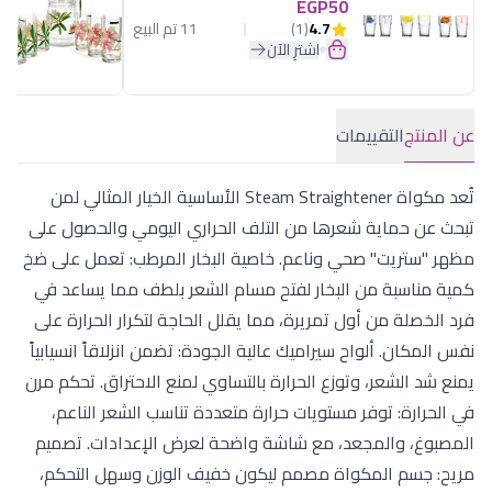
EGP50
4.7
(1)
11 تم البيع
اشترِ الآن
عن المنتج
التقييمات
تُعد مكواة Steam Straightener الأساسية الخيار المثالي لمن
تبحث عن حماية شعرها من التلف الحراري اليومي والحصول على
مظهر "ستريت" صحي وناعم. خاصية البخار المرطب: تعمل على ضخ
كمية مناسبة من البخار لفتح مسام الشعر بلطف مما يساعد في
فرد الخصلة من أول تمريرة، مما يقلل الحاجة لتكرار الحرارة على
نفس المكان. ألواح سيراميك عالية الجودة: تضمن انزلاقاً انسيابياً
يمنع شد الشعر، وتوزع الحرارة بالتساوي لمنع الاحتراق. تحكم مرن
في الحرارة: توفر مستويات حرارة متعددة تناسب الشعر الناعم،
المصبوغ، والمجعد، مع شاشة واضحة لعرض الإعدادات. تصميم
مريح: جسم المكواة مصمم ليكون خفيف الوزن وسهل التحكم،