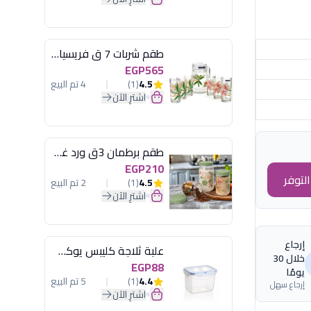
طقم شربات 7 ق فريسيا لومينارك
EGP565
4.5
(1)
4 تم البيع
اشترِ الآن
طقم برطمان 3ق ورد غطاء مينت جرين هيريفين
EGP210
لتوفر
4.5
(1)
2 تم البيع
اشترِ الآن
إرجاع
علبة ثلاجة كليبس يوكسان
خلال 30
EGP88
يومًا
4.4
(1)
5 تم البيع
إرجاع سهل
اشترِ الآن