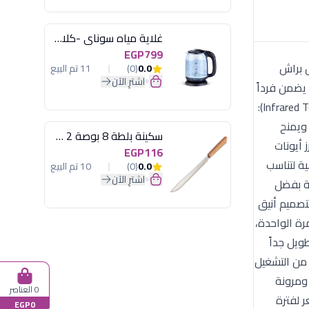
غلاية مياه سوناي -كلاسيك 2200 وات، 1.7 لتر زجاج اضائة ليد - MAR-3752
EGP799
موف (Purple) تُصنف مكواة إنفرا (Infrared) من راش براش
0.0
(0)
11 تم البيع
اشترِ الآن
يضمن فرداً
مثالياً مع الحفاظ على الزيوت الطبيعية والرطوبة داخل الشعرة. المواصفات الفنية والأداء: تقنية الأشعة تحت الحمراء (Infrared Technology):
 ويمنح
سكينة بلطة 8 بوصة 2 مسمار
 كما تفرز أيونات
EGP116
الحرارة بدقة متناهية لتناسب
0.0
(0)
10 تم البيع
اشترِ الآن
ومجعداً جداً. سرعة التسخين الفائقة: المكواة جاهزة للاستخدام في أقل من 30 ثانية بفضل
يزات التصميمية والجمالية: اللون الموف العصري (Modern Purple): تأتي بتصميم أنيق
المرة الواحدة،
ويل جداً
ئي: للأمان التام، تقوم المكواة بإيقاف تشغيل نفسها تلقائياً بعد 60 دقيقة من التشغيل
 ومرونة
0 العناصر
ر لفترة
EGP0