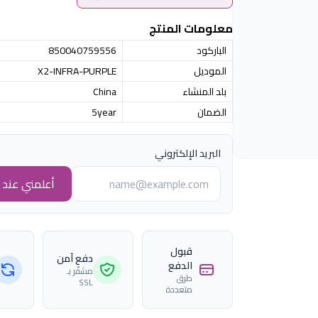
معلومات المنتج
الباركود
850040759556
الموديل
X2-INFRA-PURPLE
بلد المنشاء
China
الضمان
5year
البريد الإلكتروني
أعلمني عند ا
قبول
دفع آمن
الدفع
مشفّر بـ
طرق
SSL
متعددة