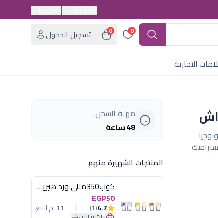
English
EGP, EGP
0
0
تسجيل الدخول
امات التجارية
راش
مهلة الشحن
48 ساعة
وف. تكنولوجيا
سيراميك
المنتجات الشهيرة منهم
كوب350مللى ورد هيريفين
EGP50
4.7
(1)
11 تم البيع
اشترِ الآن