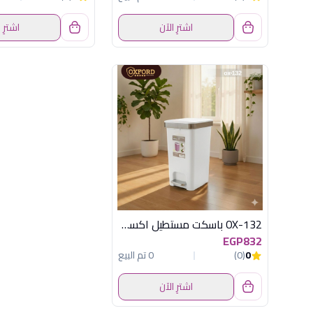
اشترِ الآن
اشترِ 
OX-132 باسكت مستطيل اكسفورد
EGP832
0
(0)
0 تم البيع
اشترِ الآن