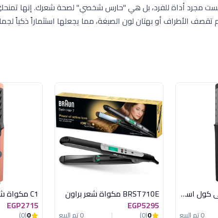
يست مجرد أداة للفرد، بل هي "حارس شخصي" لصحة شعرك. إنها تمنحكِ 
(Professional Finish) مع ضمان عدم تقصف الأطراف أو بهتان لون الصبغة، مما يجعلها استثماراً ذكياً
C1 مكواة شعر كيرلى كول اسود راش براش
BRST710E مكواة شعر براون
EGP2715
EGP5295
0 تم البيع
0
(0)
0 تم البيع
0
(0)