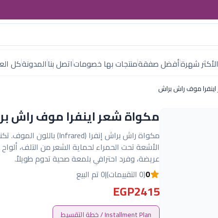
لأكثر شهرة
أفضل صفقة
منتجات بها خصومات
اتصل بنا
المدونة
كل العل
ينفرا موف راش براش
مكواة شعر اينفرا موف راش ب
مكواة راش براش إنفرا (Infrared) باللون الم
الأشعة تحت الحمراء لحماية الشعر من التلف، ألواح 
عريضة، وفرد احترافي بلمعة صحية تدوم طويلاً.
0
(0 التقييمات)
|
0 تم البيع
EGP2415
Installment Plan / خطة التقسيط