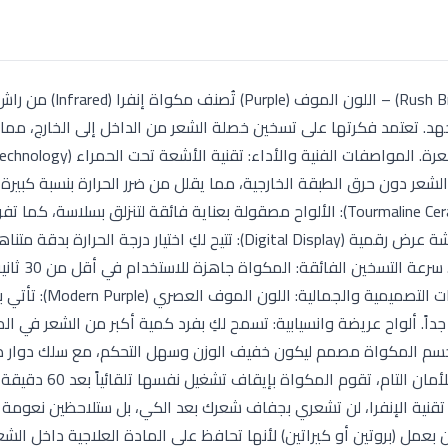
مكواة شعر راش براش إنفرا (Rush Brush Infrared Straightener) – اللون ال
جهد. تعتمد فكرتها على تسخين خصلة الشعر من الداخل إلى الخارج، مما 
شعر دون حرق الطبقة الخارجية، مما يقلل من ضرر الحرارة بنسبة كبيرة
شعرك لمعاناً فورياً. ألواح سيراميك تورمالين (Tourmaline Ceramic Plates): الألواح مصقولة بعناية فائقة لتنزلق بسلاسة،
سالبة تمنع الهيشان (Frizz) وتجعل الشعر يبدو حريرياً. شاشة عرض رقمية (Digital Display): تتيح لكِ اختيار درجة 
شعرك، سواء كان ضعيفاً ومصبوغاً أو كثيفاً 
نظام التسخين المتطور، مما يوفر وقتكِ المجهود. المم
ً فخماً وعصرياً جداً. ألواح عريضة وانسيابية: تسمح لكِ بفرد كمية أكبر من الشعر في 
: جسم المكواة مصمم ليكون خفيف الوزن وسهل التحكم، مع سلك دوار ط
لتتحركي بحرية تامة أمام المرآة. خاصية الفصل التلقا
ل تقنية الإنفرا، لن تشعري بجفاف شعرك بعد الكي، بل ستلاحظين نعومة
 بعمل (بروتين أو كيراتين) لأنها تحافظ على المادة العلاجية داخل الشع