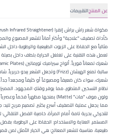
عن المنتج
التقييمات
كأداة تصفيف "علاجية" وأكثر أماناً للشعر المصبوغ والم
تعمل هذه التقنية على تغلغل الحرارة بلطف داخل بصيلة ال
ولون موف "مات" (Matte) يمنحها مظهرا
مما يجعل عملية التصفيف أسرع بكثير. تصميم مريح لليد
المستمر. العناية والاستخدام: الحفاظ على الرطوبة: بفض
طبيعية. مناسبة للشعر المعالج: هي الخيار الأمثل لمن قمن