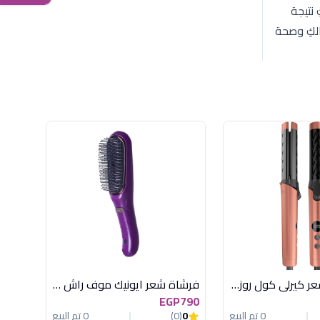
نتيجة
 لجمالكِ وصحة
C1 مكواة شعر كيرلى كول روز جولد راش براش
فرشاة شعر ايونيك موف راش براش
EGP790
0 تم البيع
0
(0)
0 تم البيع