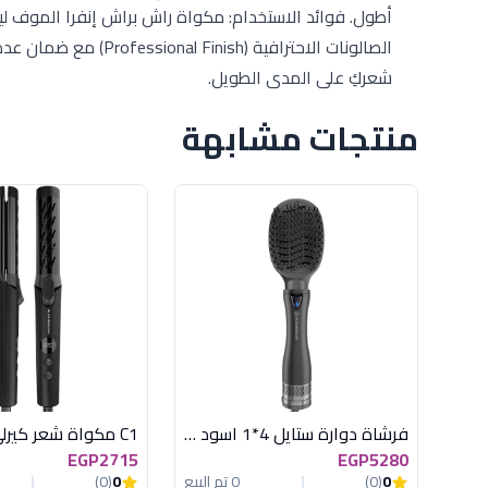
أطول. فوائد الاستخدام: مكواة راش براش إنفرا الموف ل
الصالونات الاحترافية 
شعركِ على المدى الطويل.
منتجات مشابهة
فرشاة دوارة ستايل 4*1 اسود راش براش
EGP2715
EGP5280
0
(0)
0 تم البيع
0
(0)