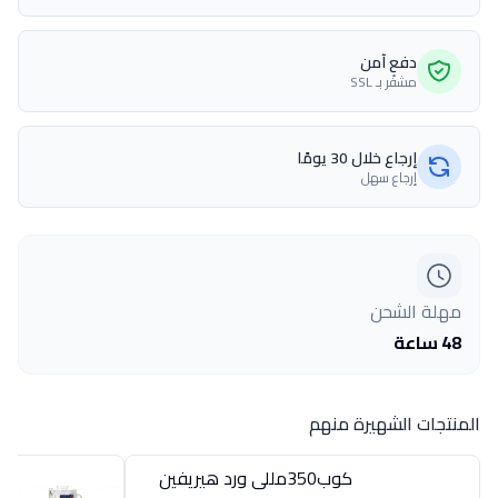
دفع آمن
مشفّر بـ SSL
إرجاع خلال 30 يومًا
إرجاع سهل
مهلة الشحن
48 ساعة
المنتجات الشهيرة منهم
كوب350مللى ورد هيريفين