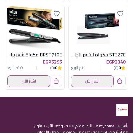
ST327E مكواه للشعر الجاف والرطب
BRST710E مكواة شعر براون
EGP5295
EGP2340
0
(0)
1 تم البيع
0
(0)
0 تم البيع
اشترِ الآن
اشترِ الآن
تأسست myhome في البداية عام 2016، وحتى الآن، نتعاون
مع أكثر من 50 علامة تجارية مشهورة في مجال الأدوات