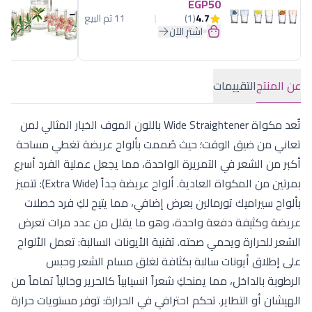
EGP50
4.7
(1)
11 تم البيع
اشترِ الآن
عن المنتج
التقييمات
تُعد مكواة Wide Straightener باللون الموف الخيار المثالي لمن
تعاني من ضيق الوقت؛ حيث صُممت بألواح عريضة تغطي مساحة
أكبر من الشعر في التمريرة الواحدة، مما يجعل عملية الفرد أسرع
بمرتين من المكواة العادية. ألواح عريضة جداً (Extra Wide): تتميز
بألواح سيراميك تورمالين بعرض إضافي، مما يتيح لكِ فرد خصلات
عريضة وكثيفة دفعة واحدة، وهو ما يقلل من عدد مرات تعرض
الشعر للحرارة ويحمي صحته. تقنية الأيونات السالبة: تعمل الألواح
على إطلاق أيونات سالبة بكثافة لغلق مسام الشعر وحبس
الرطوبة بالداخل، مما يمنحكِ شعراً انسيابياً كالحرير وخالياً تماماً من
الهيشان أو التطاير. تحكم احترافي في الحرارة: توفر مستويات حرارة