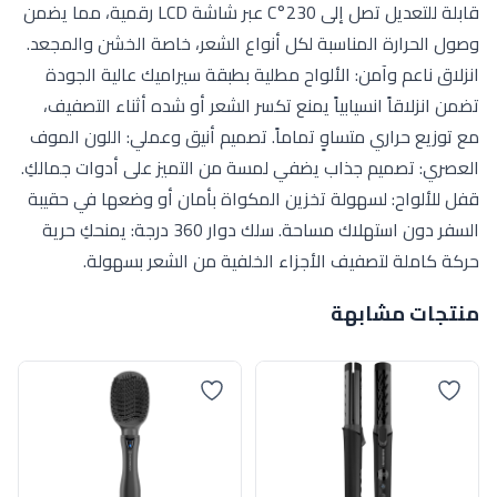
قابلة للتعديل تصل إلى 230°C عبر شاشة LCD رقمية، مما يضمن
وصول الحرارة المناسبة لكل أنواع الشعر، خاصة الخشن والمجعد.
انزلاق ناعم وآمن: الألواح مطلية بطبقة سيراميك عالية الجودة
تضمن انزلاقاً انسيابياً يمنع تكسر الشعر أو شده أثناء التصفيف،
مع توزيع حراري متساوٍ تماماً. تصميم أنيق وعملي: اللون الموف
العصري: تصميم جذاب يضفي لمسة من التميز على أدوات جمالكِ.
قفل للألواح: لسهولة تخزين المكواة بأمان أو وضعها في حقيبة
السفر دون استهلاك مساحة. سلك دوار 360 درجة: يمنحكِ حرية
حركة كاملة لتصفيف الأجزاء الخلفية من الشعر بسهولة.
منتجات مشابهة