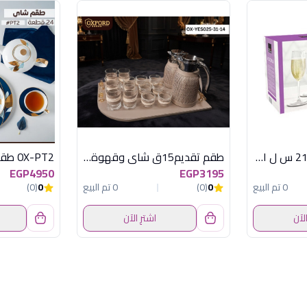
طقم 6 كاس فلوت 21 س ل ادورا
طقم تقديم15ق شاى وقهوةرمادى اكسفورد
EGP4950
EGP3195
0 تم البيع
0
(0)
0 تم البيع
0
(0)
الآن
اشترِ الآن