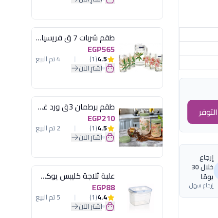
طقم شربات 7 ق فريسيا لومينارك
EGP565
4.5
(1)
4 تم البيع
اشترِ الآن
طقم برطمان 3ق ورد غطاء مينت جرين هيريفين
لتوفر
EGP210
4.5
(1)
2 تم البيع
اشترِ الآن
إرجاع
خلال 30
علبة ثلاجة كليبس يوكسان
يومًا
إرجاع سهل
EGP88
4.4
(1)
5 تم البيع
اشترِ الآن