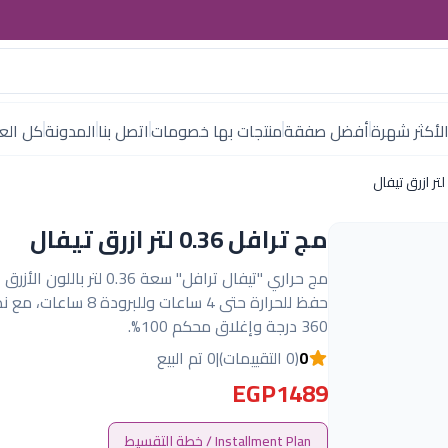
لأكثر شهرة
أفضل صفقة
منتجات بها خصومات
اتصل بنا
المدونة
كل العل
مج ترافل 0.36 لتر ازرق تيفال
مج حراري "تيفال ترافل" سعة 0.36 لتر بال
حفظ للحرارة حتى 4 ساعات وللبرودة 
360 درجة وإغلاق محكم 100%.
0
(0 التقييمات)
|
0 تم البيع
EGP1489
Installment Plan / خطة التقسيط