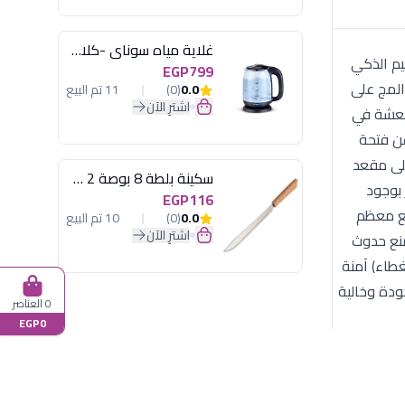
غلاية مياه سوناي -كلاسيك 2200 وات، 1.7 لتر زجاج اضائة ليد - MAR-3752
لتر، الذي يجمع بين التصميم الذكي
EGP799
المج على
0.0
(0)
11 تم البيع
اشترِ الآن
روبات المنعشة في
ث عن فتحة
خل حقيبتك أو على مقعد
سكينة بلطة 8 بوصة 2 مسمار
 يتميز بوجود
EGP116
حجمه (0.36 لتر) يتناسب تماماً مع معظم
0.0
(0)
10 تم البيع
اشترِ الآن
منع حدوث
طاء) آمنة
ودة وخالية
0 العناصر
EGP0