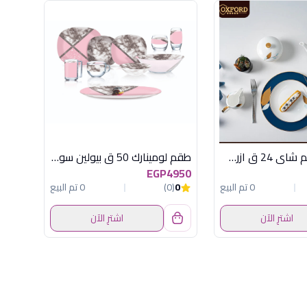
OX-PT2 طقم شاى 24 ق ازرق*ذهبى اكسفورد
طقم لومينارك 50 ق بيولين سويت لاين سودو
EGP4950
0 تم البيع
0
(0)
0 تم البيع
اشترِ الآن
اشترِ الآن