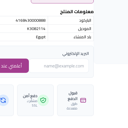
معلومات المنتج
الباركود
4168430000888
الموديل
K3082114
بلد المنشاء
Egypt
البريد الإلكتروني
أعلمني عند ا
قبول
دفع آمن
الدفع
مشفّر بـ
طرق
SSL
متعددة