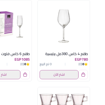
طقم 4 كاس 380مل بيليسية
EGP1085
EGP780
0
(0)
0 تم البيع
0
(0)
اشترِ الآن
اشترِ 