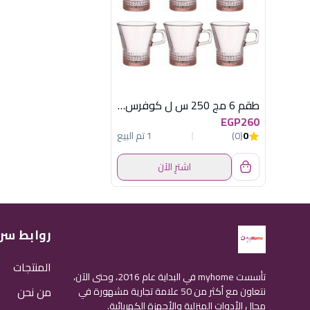
طقم 6 مج 250 س ل كوفرس بينك باسابتشة
EGP260
0
(0)
1 تم البيع
اشترِ الآن
روابط سر
المنتجات
تأسست myhome في البداية عام 2016، وحتى الآن،
من نحن
نتعاون مع أكثر من 50 علامة تجارية مشهورة في
مجال الأدوات المنزلية والأجهزة الكهربائية.