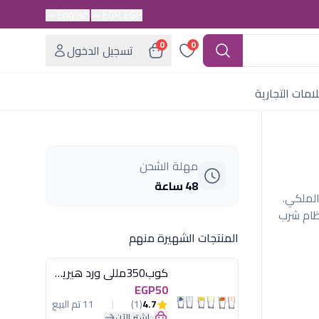
English
EGP, EGP
0
0
تسجيل الدخول
امات التجارية
مهلة الشحن
48 ساعة
لون الأزرق الملكي.
8 ساعات، مع نظام شرب
المنتجات الشهيرة منهم
كوب350مللى ورد هيريفين
EGP50
4.7
(1)
11 تم البيع
اشترِ الآن