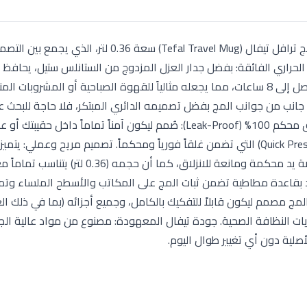
استمتع بمشروبك المفضل في أي وقت وأي مكان مع مج ترافل تيفال (Tefal Travel Mug) سعة 0.36 
فظ الحراري الفائقة: بفضل جدار العزل المزدوج من الستانلس ستيل، يحافظ 
مشروباتك ساخنة لمدة تصل إلى 4 ساعات، وباردة لمدة تصل إلى 8 ساعات، مما يجعله مثالياً للقهوة الصباحية أو المش
): يمكنك الشرب من أي جانب من جوانب المج بفضل تصميمه الدائري المبتكر، فلا حاجة للبح
الشرب أثناء القيادة أو المشي؛ فقط اضغط واشرب. إغلاق محكم 100% (Leak-Proof): صُمم ليكون آمناً تماماً دا
السيارة دون قلق من التسريب، مع آلية "الضغط للفتح" (Quick Press) التي تضمن غلقاً فورياً ومحكماً. تصميم مريح وعملي:
طبقة "سيليكون" ناعمة باللون الأزرق حول المج توفر قبضة يد محكمة ومانعة للانزلاق، كما أن 
ود بقاعدة مطاطية تضمن ثبات المج على المكاتب والأسطح الملساء وت
مصمم ليكون قابلاً للتفكيك بالكامل، وجميع أجزائه (بما في ذلك الغ
ت النظافة الصحية. جودة تيفال المعهودة: مصنوع من مواد عالية الج