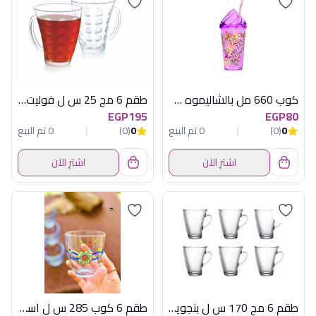
كوب 660 مل بالشاليموه موف هيريفين
طقم 6 مج 25 س ل فوليت لومينارك اماراتي
EGP195
EGP80
0
(0)
0 تم البيع
0
(0)
0 تم البيع
اشترِ الآن
اشترِ الآن
طقم 6 مج 170 س ل بنجوين سادة باسابتشة
طقم 6 كوب 285 س ل اسكتش اولد فاشون