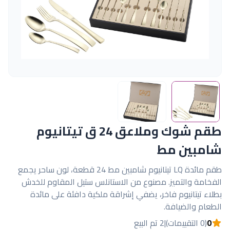
طقم شوك وملاعق 24 ق تيتانيوم
شامبين مط
طقم مائدة LQ تيتانيوم شامبين مط 24 قطعة، لون ساحر يجمع
الفخامة والتميز. مصنوع من الاستانلس ستيل المقاوم للخدش
بطلاء تيتانيوم فاخر، يضفي إشراقة ملكية دافئة على مائدة
الطعام والضيافة.
0
(0 التقييمات)
|
2 تم البيع