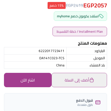
EGP2057
EGP2419
15% خصم
استفد بكوبون خصم myhome
Installment Plan / خطة التقسيط
معلومات المنتج
الباركود
6222017723411
الموديل
DA141C023-TCS
بلد المنشاء
China
أضف إلى السلة
اشترِ الآن
قبول الدفع
طرق متعددة