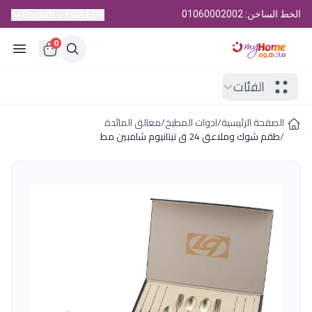
الخط الساخن: 01060002002
English
EGP, EGP
0
الفئات
الصفحة الرئيسية
/
ادوات المطبخ
/
معالق المائدة
/
طقم شوك وملاعق 24 ق تيتانيوم شامبين مط