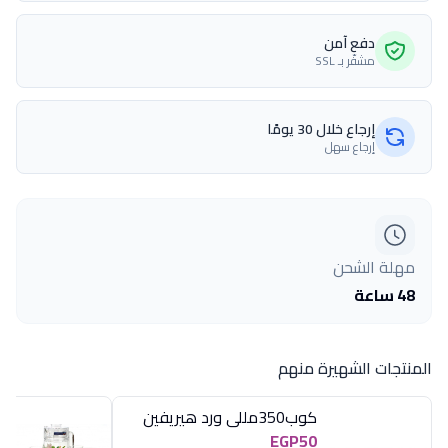
دفع آمن
مشفّر بـ SSL
إرجاع خلال 30 يومًا
إرجاع سهل
مهلة الشحن
48 ساعة
المنتجات الشهيرة منهم
كوب350مللى ورد هيريفين
EGP50