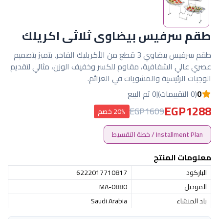
طقم سرفيس بيضاوى ثلاثى اكريلك
طقم سرفيس بيضاوي 3 قطع من الأكريليك الفاخر. يتميز بتصميم
عصري عالي الشفافية، مقاوم للكسر وخفيف الوزن، مثالي لتقديم
الوجبات الرئيسية والمشويات في العزائم.
0
(0 التقييمات)
|
0 تم البيع
EGP1288
EGP1609
20% خصم
Installment Plan / خطة التقسيط
معلومات المنتج
الباركود
6222017710817
الموديل
MA-0880
بلد المنشاء
Saudi Arabia