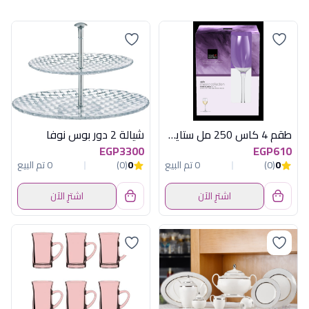
طقم 4 كاس 250 مل ستايل رويال ليردام
شيالة 2 دور بوس نوفا
EGP3300
EGP610
0
(0)
0 تم البيع
0
(0)
0 تم البيع
اشترِ الآن
اشترِ الآن