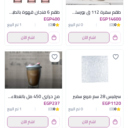
طقم سفرة 112 ق بورسلين بروكسيل فضى
طقم 6 فنجان قهوة بالطبق ميلا بينك
EGP400
EGP14600
0
(0)
0 تم البيع
0
(0)
1 تم البيع
اشترِ الآن
اشترِ الآن
سرفيس 28 سم مربع سفير
مج حرارى 450 مل بالغطاء دبل جلاس اكسفورد
EGP237
EGP1120
0
(0)
0 تم البيع
0
(0)
1 تم البيع
اشترِ الآن
اشترِ الآن