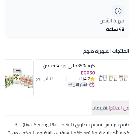
مهلة الشحن
48 ساعة
المنتجات الشهيرة منهم
كوب350مللى ورد هيريفين
EGP50
4.7
(1)
11 تم البيع
اشترِ الآن
عن المنتج
التقييمات
طقم سرفيس تقديم بيضاوي (Oval Serving Platter Set) – 3
قطع (أكريليك فاخر) يُعد طقم السرفيس البيضاوي المكون من 3