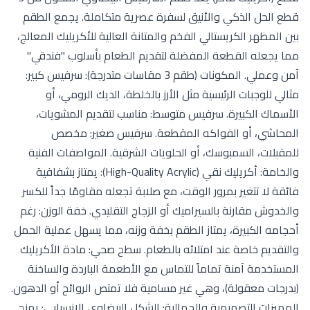
قطع الحل الذكي والأنيق لسفرة عصرية متكاملة. يجمع الطقم
بين المظهر الكريستالي الفخم والمتانة العالية للأكريليك المعالج،
مما يجعله القطعة المفضلة لتقديم الطعام بأسلوب "فندقي"
آمن وعملي. المكونات (طقم 3 مقاسات متدرجة): سرفيس كبير:
مثالي للوجبات الرئيسية مثل الأرز بالخلطة، الديك الرومي، أو
الأسماك الكبيرة. سرفيس متوسط: مناسب لتقديم المشويات،
المحاشي، أو الفواكه المقطعة. سرفيس صغير: مخصص
للمقبلات، السمبوسك، أو الحلويات الشرقية. المواصفات الفنية
والخامة: أكريليك نقي (High-Quality Acrylic): يمتاز بشفافية
فائقة لا تتغير بمرور الوقت، مع صلابة تجعله مقاومًا جداً للكسر
والخدوش مقارنة بالسيراميك أو الزجاج التقليدي. خفة الوزن: رغم
أحجامه الكبيرة، يمتاز الطقم بخفة وزنه، مما يسهل عملية الحمل
والتقديم خاصة عند امتلائه بالطعام. سطح صحي: مادة الأكريليك
المستخدمة آمنة تماماً للتماس مع الأطعمة الباردة والساخنة
(بدرجات معقولة)، وهي غير مسامية فلا تمتص الروائح أو الدهون.
المميزات التصميمية والجمالية: الشكل البيضاوي الانسيابي: يمنح