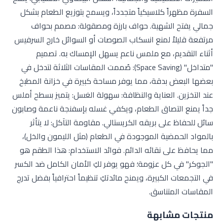
السفرة مظهراً كلاسيكياً متجدداً، ويسمح بتوزيع الطعام بشكل
جمالي يفتح الشهية. حواف بارزة ومصقولة: مصمم بحواف
مرتفعة قليلاً لمنع انسكاب الصوصات أو السوائل خارج السرفيس
أثناء التقديم، مع ملمس ناعم يسهل الإمساك به. تصميم
"متداخل" (Space Saving): صُممت المقاسات الثلاثة لتدخل في
بعضها البعض بدقة، مما يوفر مساحة كبيرة في خزانة المطبخ
عند التخزين. العناية والنظافة: سهولة الغسل: يتميز بسطح أملس
جداً يمنع التصاق الطعام، ويكفي غسله بإسفنجة ناعمة وصابون
سائل للحفاظ على بريقه الكريستالي. مقاومة التآكل: لا يتأثر
بالمواد الحمضية الموجودة في الطعام (مثل الليمون والخل)،
مما يحافظ على نقائه الدائم. فوائد الاستخدام: هذا الطقم هو
"الجوكر" في كل عزومة؛ فهو يوفر لكِ الأمان الكامل ضد الكسر
في التجمعات الكبيرة، ويمنح مائدتكِ تنظيماً احترافياً بفضل تدرج
المقاسات المتناسق.
منتجات مشابهة