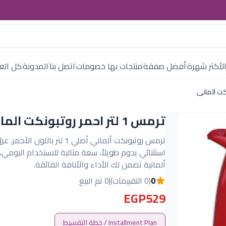
لأكثر شهرة
أفضل صفقة
منتجات بها خصومات
اتصل بنا
المدونة
كل العل
ترمس 1 لتر احمر روتبونكت المانى
ترمس روتبونكت ألماني أصلي 1 لتر باللون ال
استثنائي يدوم طويلاً، سعة مثالية للاستخدام اليومي
ألمانية تضمن لك الأداء والأناقة الفائقة.
0
(0 التقييمات)
|
0 تم البيع
EGP529
Installment Plan / خطة التقسيط