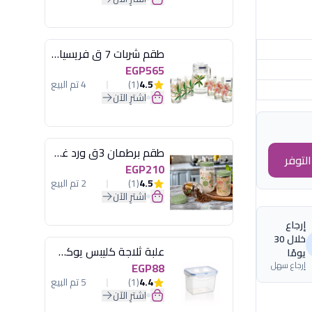
طقم شربات 7 ق فريسيا لومينارك
EGP565
4.5
(1)
4 تم البيع
اشترِ الآن
طقم برطمان 3ق ورد غطاء مينت جرين هيريفين
لتوفر
EGP210
4.5
(1)
2 تم البيع
اشترِ الآن
إرجاع
خلال 30
علبة ثلاجة كليبس يوكسان
يومًا
إرجاع سهل
EGP88
4.4
(1)
5 تم البيع
اشترِ الآن