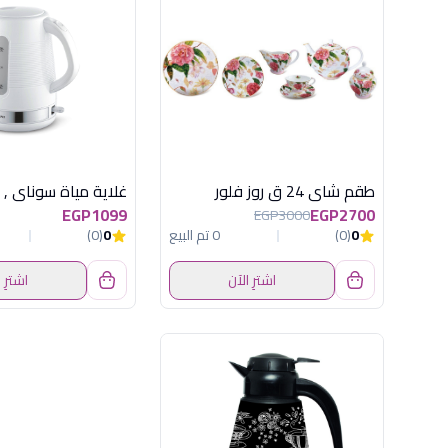
طقم شاى 24 ق روز فلور
EGP1099
EGP2700
EGP3000
0
(0)
0 تم البيع
0
(0)
اشترِ الآن
اشترِ 