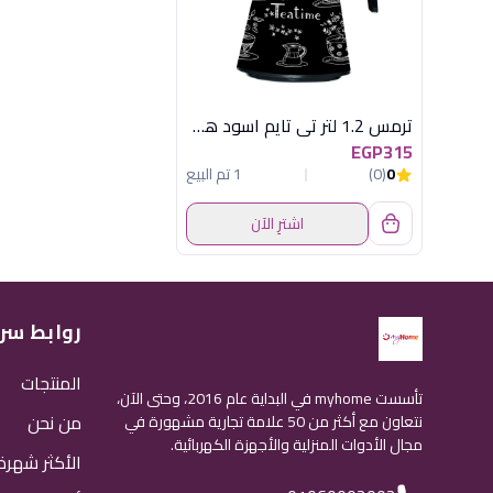
ترمس 1.2 لتر تى تايم اسود هيريفين
EGP315
0
(0)
1 تم البيع
اشترِ الآن
روابط سر
المنتجات
تأسست myhome في البداية عام 2016، وحتى الآن،
من نحن
نتعاون مع أكثر من 50 علامة تجارية مشهورة في
مجال الأدوات المنزلية والأجهزة الكهربائية.
الأكثر شهرة