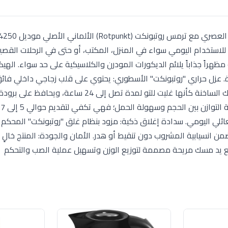
ر طلباً وتوازناً للاستخدام اليومي سواء في المنزل، المكتب، أو حتى في الرحلات القص
مظهراً جذاباً يلائم الديكورات المودرن والكلاسيكية على حد سواء. الهي
. عزل حراري "روتبونكت" الأسطوري: يحتوي على قلب زجاجي داخلي فائ
مصنع في ألمانيا، يضمن الحفاظ على درجة حرارة مشروباتك الساخنة كأنها غليت للتو لمدة تصل إلى 24
ال
عائلي اليومي. سدادة إغلاق ذكية: مزود بنظام غلق "روتبونكت" المحكم 
 انسيابية المشروب دون تنقيط أو هدر. الأمان والجودة: المنتج خالٍ ت