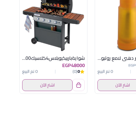
ترمس 0.5 لتر دهبى لامع روتبونكت المانى
شوايةباربيكيوبلاس4كلاسيك3500سم مربعةكامب
EGP48000
EGP
0 تم البيع
0
(0)
0 تم البيع
اشترِ الآن
اشترِ الآن