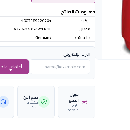
معلومات المنتج
الباركود
4007389220704
الموديل
A220-0704-CAYENNE
بلد المنشاء
Germany
البريد الإلكتروني
أعلمني عند ا
قبول
دفع آمن
الدفع
مشفّر بـ
طرق
SSL
متعددة