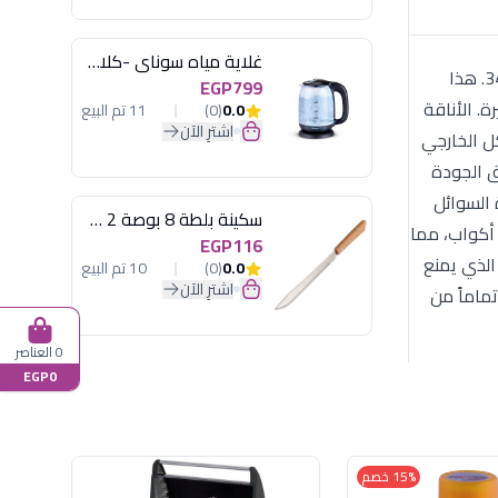
غلاية مياه سوناي -كلاسيك 2200 وات، 1.7 لتر زجاج اضائة ليد - MAR-3752
اختبروا المزيج المثالي بين الأداء الألماني الجبار والتصميم العصري مع ترمس روتبونكت (Rotpunkt) الألماني الأصلي موديل 34250. هذا
EGP799
يرة. الأناقة
0.0
(0)
11 تم البيع
اشترِ الآن
كل الخارجي
ق الجودة
 ساعة، ويحافظ على برودة السوائل
سكينة بلطة 8 بوصة 2 مسمار
منعشة طوال اليوم. سعة مثالية (1 لتر): توفر هذه السعة التوازن بين الحجم وسهولة الحمل؛ فهي تكفي لتقديم حوالي 5 إلى 7 أكواب، مما
EGP116
الذي يمنع
0.0
(0)
10 تم البيع
اشترِ الآن
ماماً من
0 العناصر
EGP0
15% خصم