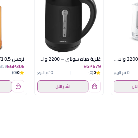
غلاية مياة سوناي , 2200 وات , 1.7 لتر, ابيض SH-3888
غلاية مياه سوناي – 2200 وات، 1.7 لتر – اسود – MAR-3000
EGP306
EGP679
359
0 تم البيع
0
(0)
0 تم البيع
0
(0)
الآن
اشترِ الآن