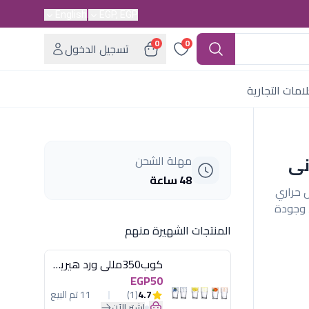
English
EGP, EGP
0
0
تسجيل الدخول
امات التجارية
مهلة الشحن
48 ساعة
أحمر. عزل حراري
، وجودة
المنتجات الشهيرة منهم
كوب350مللى ورد هيريفين
EGP50
4.7
(1)
11 تم البيع
اشترِ الآن