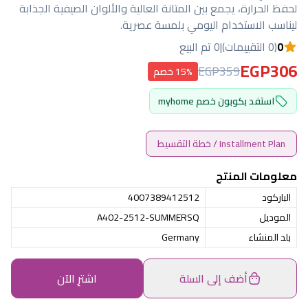
لحفظ الحرارة، يجمع بين المتانة العالية والألوان الصيفية الجذابة
ليناسب الاستخدام اليومي بلمسة عصرية.
0
(0 التقييمات)
|
0 تم البيع
EGP306
EGP359
15% خصم
استفد بكوبون خصم myhome
Installment Plan / خطة التقسيط
معلومات المنتج
الباركود
4007389412512
الموديل
A402-2512-SUMMERSQ
بلد المنشاء
Germany
أضف إلى السلة
اشترِ الآن