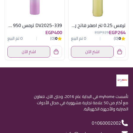
ترمس 0.25 لتر اصفر فاتح روتبونكت المانى
DV2025-339 ترمس 950 مل الوان ديفا
EGP400
EGP264
EGP329
0
(0)
0 تم البيع
0
(0)
0 تم البيع
اشترِ الآن
اشترِ الآن
تأسست myhome في البداية عام 2016، وحتى الآن، نتعاون
مع أكثر من 50 علامة تجارية مشهورة في مجال الأدوات
المنزلية والأجهزة الكهربائية.
01060002002