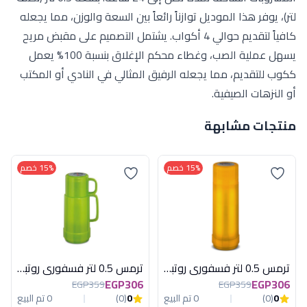
لتر)، يوفر هذا الموديل توازناً رائعاً بين السعة والوزن، مما يجعله
كافياً لتقديم حوالي 4 أكواب. يشتمل التصميم على مقبض مريح
يسهل عملية الصب، وغطاء محكم الإغلاق بنسبة 100% يعمل
ككوب للتقديم، مما يجعله الرفيق المثالي في النادي أو المكتب
أو النزهات الصيفية.
منتجات مشابهة
15% خصم
15% خصم
ترمس 0.5 لتر فسفورى روتبونكت المانى
ترمس 0.5 لتر فسفورى روتبونكت المانى
EGP306
EGP306
EGP359
EGP359
0
(0)
0 تم البيع
0
(0)
0 تم البيع