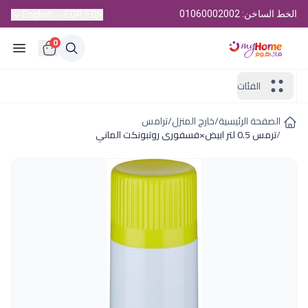
الخط الساخن: 01060002002
English
EGP, EGP
0
الفئات
الصفحة الرئيسية
/
خارج المنزل
/
ترامس
/
ترمس 0.5 لتر ابيض×فسفورى روتبونكت الماني