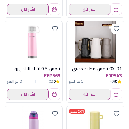
اشترِ الآن
اشترِ الآن
OX-91 ترمس مط يد ذهبي اكسفورد
ترمس 0.5 لتر استانلس روز + كوب
EGP569
EGP543
0
(0)
5 تم البيع
0
(0)
0 تم البيع
اشترِ الآن
اشترِ الآن
20% خصم