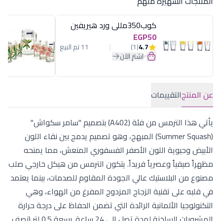
المنتجات الشهيرة منهم
كوب350مللى ورد هيريفين
EGP50
4.7
(1)
11 تم البيع
اشترِ الآن
عن المنتج
التقييمات
يأتي هذا الترمس من فئة (A402) بتصميم "سامر سكواش"
(Summer Squash) المبهج، وهو تصميم يدمج بين نقاء اللون
الأبيض وحيوية اللون الأصفر الفسفوري المنعش، مما يمنحه
مظهراً صيفياً وعصرياً فريداً. يتكون الترمس من هيكل خارجي صلب
مصنوع من البلاستيك عالي الجودة المقاوم للصدمات، بينما يعتمد
في قلبه على تقنية الزجاج المزدوج المفرغ من الهواء، وهي
التكنولوجيا الألمانية الرائدة التي تضمن الحفاظ على درجة حرارة
المشروبات الساخنة لمدة تصل إلى 24 ساعة. بسعة 0.5 لتر (نصف