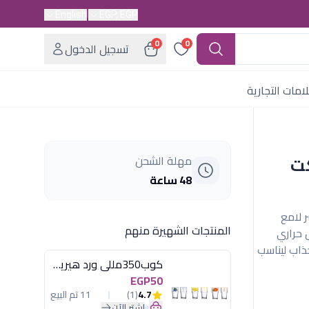
English
EGP, EGP
0
0
تسجيل الدخول
امات التجارية
نكت
مهلة الشحن
48 ساعة
تر بلون أخضر لامع
المنتجات الشهيرة منهم
 حراري
ذاب ليناسب
كوب350مللى ورد هيريفين
EGP50
4.7
(1)
11 تم البيع
اشترِ الآن