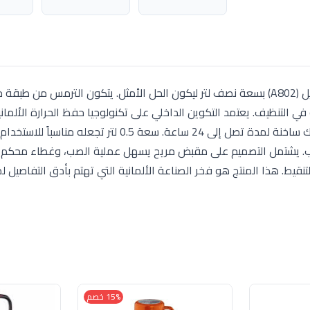
لمن يبحث عن السعة العملية والمظهر الفخم، يأتي موديل (A802) بسعة نصف لتر ليكون الحل الأمثل. يتكون الترمس 
في التنظيف. يعتمد التكوين الداخلي على تكنولوجيا حفظ الحرارة الألمان
عبر قلب زجاجي مزدوج الجدران، مما يضمن بقاء مشروباتك ساخنة لمدة تصل إلى 24 ساعة. سعة 0.5 لتر ت
اب. يشتمل التصميم على مقبض مريح يسهل عملية الصب، وغطاء محكم ا
قيط. هذا المنتج هو فخر الصناعة الألمانية التي تهتم بأدق التفاصيل
15% خصم