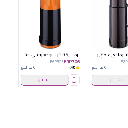
ترمس 0.25 لتر رمادى غامق روتبونكت المانى
ترمس0.5 لتر اسود×برتقالى روتبونكت الماني
EGP306
EGP359
EGP
0 تم البيع
0
(0)
0 تم البيع
اشترِ الآن
اشترِ الآن