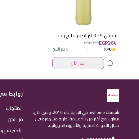
ترمس 0.25 لتر اصفر فاتح روتبونكت المانى
EGP264
EGP329
0
(0)
0 تم البيع
اشترِ الآن
روابط سر
المنتجات
تأسست myhome في البداية عام 2016، وحتى الآن،
من نحن
نتعاون مع أكثر من 50 علامة تجارية مشهورة في
مجال الأدوات المنزلية والأجهزة الكهربائية.
الأكثر شهرة