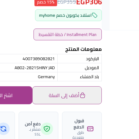
EGP306
EGP359
15% خصم
استفد بكوبون خصم myhome
Installment Plan / خطة التقسيط
معلومات المنتج
الباركود
4007389082821
الموديل
A802-2821SHINY JAD
بلد المنشاء
Germany
أضف إلى السلة
اشترِ ال
قبول
دفع آمن
الدفع
مشفّر بـ
طرق
SSL
متعددة