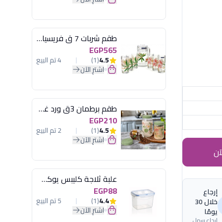
طقم شربات 7 ق فريسيا لومينارك
EGP565
4.5
(1)
4 تم البيع
اشترِ الآن
طقم برطمان 3ق ورد غطاء مينت جرين هيريفين
EGP210
4.5
(1)
2 تم البيع
اشترِ الآن
آن
علبة ثلاجة كليبس يوكسان
EGP88
إرجاع
4.4
(1)
5 تم البيع
خلال 30
اشترِ الآن
يومًا
إرجاع سهل