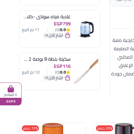
غلاية مياه سوناي -كلاسيك 2200 وات، 1.7 لتر زجاج اضائة ليد - MAR-3752
EGP799
0.0
(0)
11 تم البيع
اشترِ الآن
من طبقة خارجية صلبة
ية الصارمة
جعله مناسباً للاستخدام المكتبي
سكينة بلطة 8 بوصة 2 مسمار
لإغلاق
EGP116
0.0
(0)
10 تم البيع
 لضمان جودة
اشترِ الآن
0 العناصر
EGP0
20% خصم
15% خصم