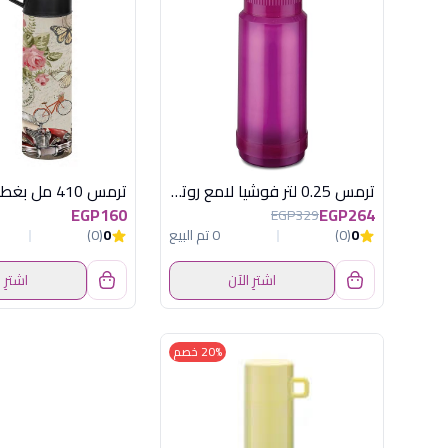
ترمس 0.25 لتر فوشيا لامع روتبونكت المانى
EGP160
EGP264
EGP329
0
(0)
0 تم البيع
0
(0)
اشترِ الآن
اشترِ 
20% خصم