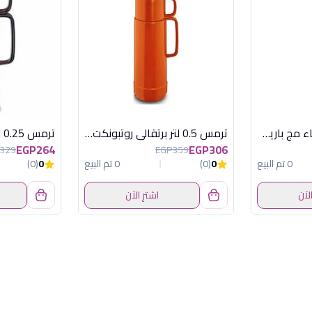
ترمس 410 مل بغطاء مج باريس هيريفين
ترمس 0.5 لتر برتقالى روتبونكت المانى
EGP264
EGP306
329
EGP359
0 تم البيع
0
(0)
0 تم البيع
0
(0)
الآن
اشترِ الآن