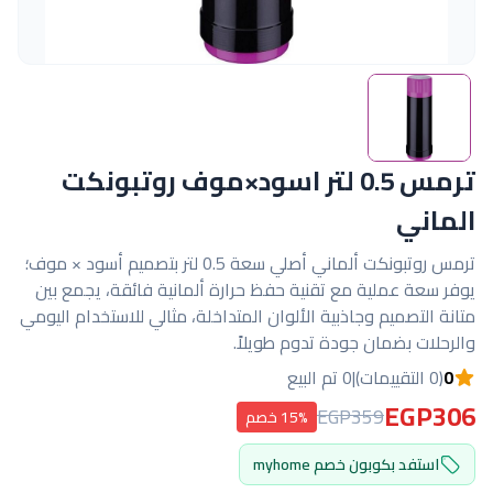
ترمس 0.5 لتر اسود×موف روتبونكت
الماني
ترمس روتبونكت ألماني أصلي سعة 0.5 لتر بتصميم أسود × موف؛
يوفر سعة عملية مع تقنية حفظ حرارة ألمانية فائقة، يجمع بين
متانة التصميم وجاذبية الألوان المتداخلة، مثالي للاستخدام اليومي
والرحلات بضمان جودة تدوم طويلاً.
0
(0 التقييمات)
|
0 تم البيع
EGP306
EGP359
15% خصم
استفد بكوبون خصم myhome