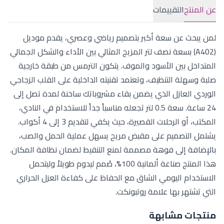
عن المنتج
التقييمات
لمن يبحث عن سعة أكبر بتصميم رياضي وعصري، يقدم موديل
(A402) بسعة نصف لتر المزيج المثالي بين الأداء والشكل الجمالي
المتداخل بين الأسود والموف. يتكون الترمس من طبقة خارجية
صلبة وسهلة التنظيف، وتعتمد تقنيته الداخلية على القلب الزجاجي
الوردي العازل الذي يضمن بقاء مشروباتك ساخنة لمدة تصل إلى
24 ساعة. سعة 0.5 لتر تجعله مناسباً جداً للاستخدام في النادي،
المكتب، أو الرحلات القصيرة، حيث يكفي لتقديم 3 إلى 4 أكواب.
يشتمل التصميم على مقبض مريح يسهل عملية الحمل والصب،
بالإضافة إلى فوهة مصممة لمنع التنقيط لضمان نظافة المكان.
هذا المنتج صناعة ألمانية 100%، صُمم ليدوم طويلاً وليتحمل
الاستخدام اليومي الشاق مع الحفاظ على كفاءة العزل الحراري
التي تشتهر بها علامة روتبونكت.
منتجات مشابهة