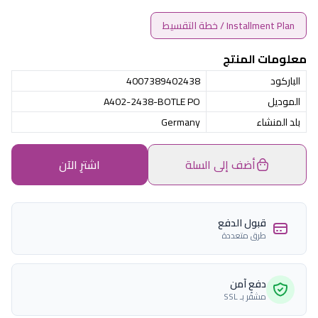
Installment Plan / خطة التقسيط
معلومات المنتج
الباركود
4007389402438
الموديل
A402-2438-BOTLE PO
بلد المنشاء
Germany
أضف إلى السلة
اشترِ الآن
قبول الدفع
طرق متعددة
دفع آمن
مشفّر بـ SSL