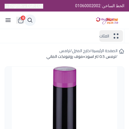
الخط الساخن: 01060002002
English
EGP, EGP
0
الفئات
الصفحة الرئيسية
/
خارج المنزل
/
ترامس
/
ترمس 0.5 لتر اسود×موف روتبونكت الماني