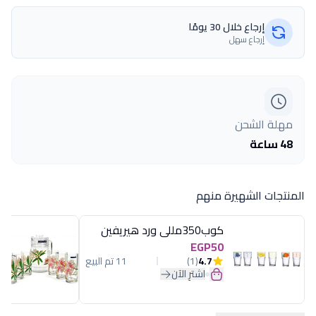
إرجاع خلال 30 يومًا
إرجاع سهل
مهلة الشحن
48 ساعة
المنتجات الشهيرة منهم
كوب350مللى ورد هيريفين
EGP50
4.7
(1)
11 تم البيع
اشترِ الآن