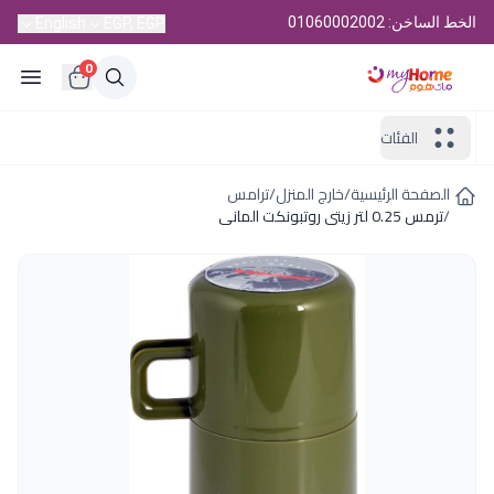
الخط الساخن: 01060002002
English
EGP, EGP
0
الفئات
الصفحة الرئيسية
/
خارج المنزل
/
ترامس
/
ترمس 0.25 لتر زيتى روتبونكت المانى