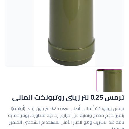
ترمس 0.25 لتر زيتى روتبونكت المانى
ترمس روتبونكت ألماني أصلي سعة 0.25 لتر بلون زيتي (أوليف)؛
يتميز بحجم مدمج وتقنية عزل حراري زجاجية متطورة، يوفر حماية
تامة ضد التسريب وهو الخيار الأمثل للاستخدام الشخصي المتميز