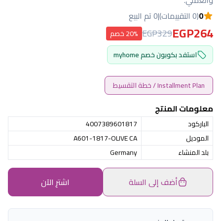
والعملي.
0
(0 التقييمات)
|
0 تم البيع
EGP264
EGP329
20% خصم
استفد بكوبون خصم myhome
Installment Plan / خطة التقسيط
معلومات المنتج
الباركود
4007389601817
الموديل
A601-1817-OLIVE CA
بلد المنشاء
Germany
أضف إلى السلة
اشترِ الآن