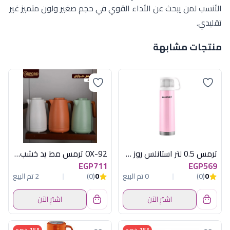
الأنسب لمن يبحث عن الأداء القوي في حجم صغير ولون متميز غير
تقليدي.
منتجات مشابهة
ترمس 0.5 لتر استانلس روز + كوب
OX-92 ترمس مط يد خشب اكسفورد
EGP711
EGP569
0
(0)
0 تم البيع
0
(0)
2 تم البيع
اشترِ الآن
اشترِ الآن
15% خصم
15% خصم