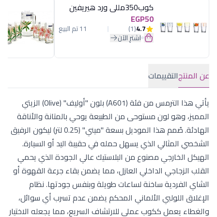
كوب350مللى ورد هيريفين
EGP50
4.7
(1)
11 تم البيع
اشترِ الآن
عن المنتج
التقييمات
يأتي هذا الترمس من فئة (A601) بلون "أوليف" (Olive) الزيتي
المميز، وهو لون مستوحى من الطبيعة يوحي بالمتانة والأناقة
الهادئة. صُمم هذا الموديل بسعة "ميني" (0.25 لتر) ليكون الرفيق
الشخصي المثالي الذي يسهل حمله في حقيبة اليد أو السيارة.
الهيكل الخارجي مصنوع من البلاستيك عالي الجودة الذي يحمي
القلب الزجاجي الداخلي العازل، مما يضمن بقاء جرعة القهوة أو
الشاي الفردية ساخنة لساعات طويلة وبنفس جودتها. نظام
الإغلاق اللولبي الألماني المحكم يضمن عدم تسرب أي سوائل،
والغطاء يعمل ككوب عملي للارتشاف السريع، مما يجعله الاختيار