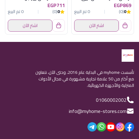
EGP711
EGP869
0
(0)
0 تم البيع
0
(0)
0 تم البيع
اشترِ الآن
اشترِ الآن
تأسست myhome في البداية عام 2016، وحتى الآن، نتعاون
مع أكثر من 50 علامة تجارية مشهورة في مجال الأدوات
المنزلية والأجهزة الكهربائية.
01060002002
info@myhome-stores.com