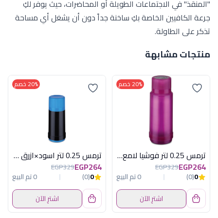
"المنقذ" في الاجتماعات الطويلة أو المحاضرات، حيث يوفر لكِ
جرعة الكافيين الخاصة بكِ ساخنة جداً دون أن يشغل أي مساحة
تذكر على الطاولة.
منتجات مشابهة
20% خصم
20% خصم
ترمس 0.25 لتر فوشيا لامع روتبونكت المانى
ترمس 0.25 لتر اسود×ازرق روتبونكت الماني
EGP264
EGP264
EGP329
EGP329
0
(0)
0 تم البيع
0
(0)
0 تم البيع
اشترِ الآن
اشترِ الآن