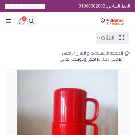
الخط الساخن: 01060002002
English
EGP, EGP
0
الفئات
الصفحة الرئيسية
/
خارج المنزل
/
ترامس
/
ترمس 0.25 لتر احمر روتبونكت المانى