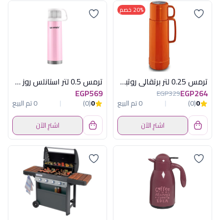
20% خصم
ترمس 0.25 لتر برتقالى روتبونكت المانى
ترمس 0.5 لتر استانلس روز + كوب
EGP569
EGP264
EGP329
0
(0)
0 تم البيع
0
(0)
0 تم البيع
اشترِ الآن
اشترِ الآن