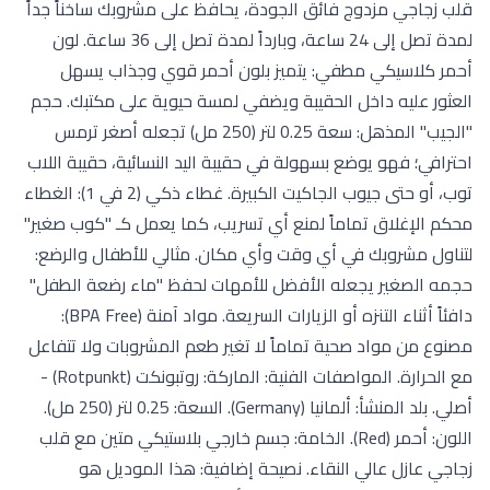
قلب زجاجي مزدوج فائق الجودة، يحافظ على مشروبك ساخناً جداً
لمدة تصل إلى 24 ساعة، وبارداً لمدة تصل إلى 36 ساعة. لون
أحمر كلاسيكي مطفي: يتميز بلون أحمر قوي وجذاب يسهل
العثور عليه داخل الحقيبة ويضفي لمسة حيوية على مكتبك. حجم
"الجيب" المذهل: سعة 0.25 لتر (250 مل) تجعله أصغر ترمس
احترافي؛ فهو يوضع بسهولة في حقيبة اليد النسائية، حقيبة اللاب
توب، أو حتى جيوب الجاكيت الكبيرة. غطاء ذكي (2 في 1): الغطاء
محكم الإغلاق تماماً لمنع أي تسريب، كما يعمل كـ "كوب صغير"
لتناول مشروبك في أي وقت وأي مكان. مثالي للأطفال والرضع:
حجمه الصغير يجعله الأفضل للأمهات لحفظ "ماء رضعة الطفل"
دافئاً أثناء التنزه أو الزيارات السريعة. مواد آمنة (BPA Free):
مصنوع من مواد صحية تماماً لا تغير طعم المشروبات ولا تتفاعل
مع الحرارة. المواصفات الفنية: الماركة: روتبونكت (Rotpunkt) -
أصلي. بلد المنشأ: ألمانيا (Germany). السعة: 0.25 لتر (250 مل).
اللون: أحمر (Red). الخامة: جسم خارجي بلاستيكي متين مع قلب
زجاجي عازل عالي النقاء. نصيحة إضافية: هذا الموديل هو