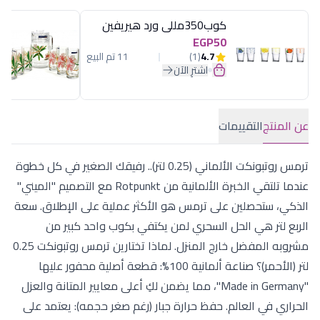
كوب350مللى ورد هيريفين
EGP50
4.7
(1)
11 تم البيع
اشترِ الآن
عن المنتج
التقييمات
ترمس روتبونكت الألماني (0.25 لتر).. رفيقك الصغير في كل خطوة
عندما تلتقي الخبرة الألمانية من Rotpunkt مع التصميم "الميني"
الذكي، ستحصلين على ترمس هو الأكثر عملية على الإطلاق. سعة
الربع لتر هي الحل السحري لمن يكتفي بكوب واحد كبير من
مشروبه المفضل خارج المنزل. لماذا تختارين ترمس روتبونكت 0.25
لتر (الأحمر)؟ صناعة ألمانية 100%: قطعة أصلية محفور عليها
"Made in Germany"، مما يضمن لكِ أعلى معايير المتانة والعزل
الحراري في العالم. حفظ حرارة جبار (رغم صغر حجمه): يعتمد على