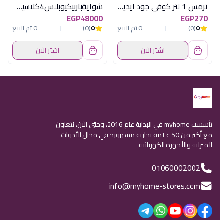
ترمس 1 لتر كوفى جود ايديا نبيتى هيريفين
شوايةباربيكيوبلاس4كلاسيك3500سم مربعةكامب
EGP48000
EGP270
0
(0)
0 تم البيع
0
(0)
0 تم البيع
اشترِ الآن
اشترِ الآن
تأسست myhome في البداية عام 2016، وحتى الآن، نتعاون
مع أكثر من 50 علامة تجارية مشهورة في مجال الأدوات
المنزلية والأجهزة الكهربائية.
01060002002
info@myhome-stores.com