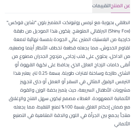
عن المنتج
التقييمات
انطلقي بحيوية مع ترمس روتبونكت المتميز بلون "شاين فوكس"
(Shiny Fox) البرتقالي المتوهج. يتكون هذا الموديل من طبقة
خارجية من البلاستيك المتين عالي الجودة بلمسة نهائية لامعة
تقاوم الخدوش، مما يجعله قطعة تخطف الأنظار أينما وضعتيه.
من الداخل، يحتوي على قلب زجاجي مزدوج الجدران مصنوع من
أنقى خامات الزجاج العازل الذي يحافظ على نكهة القهوة أو
الشاي طازجة وساخنة لفترات طويلة. بسعة 0.25 لتر، يعتبر هذا
الترمس الرفيق المثالي في السفر أو العمل أو حتى لتجهيز
مشروبات الأطفال السريعة، حيث يتميز بخفة الوزن والقوة
الألمانية المعهودة. الغطاء مصمم ليكون سهل الفتح والإغلاق
مع ضمان إحكام الغلق بنسبة 100% لمنع التنقيط، مما يجعله
منتجاً يجمع بين الجرأة في اللون والدقة المتناهية في التصنيع
الألماني