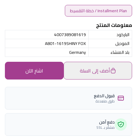
Installment Plan / خطة التقسيط
معلومات المنتج
الباركود
4007389081619
الموديل
A801-1619SHINY FOX
بلد المنشاء
Germany
أضف إلى السلة
اشترِ الآن
قبول الدفع
طرق متعددة
دفع آمن
مشفّر بـ SSL