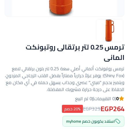
ترمس 0.25 لتر برتقالى روتبونكت
المانى
ترمس روتبونكت ألماني أصلي سعة 0.25 لتر بلون برتقالي لامع
(Shiny Fox)؛ يوفر عزلاً حرارياً ممتازاً بفضل القلب الزجاجي المزدوج،
ويتميز بحجم "ميني" عصري وجذاب يسهل حمله في أي مكان مع
الحفاظ على درجة حرارة مشروبك المفضلة.
0
(0 التقييمات)
|
0 تم البيع
EGP264
EGP329
20% خصم
استفد بكوبون خصم myhome