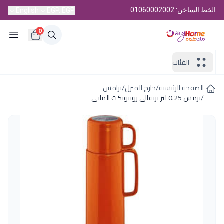
الخط الساخن: 01060002002
English
EGP, EGP
0
الفئات
الصفحة الرئيسية
/
خارج المنزل
/
ترامس
/
ترمس 0.25 لتر برتقالى روتبونكت المانى