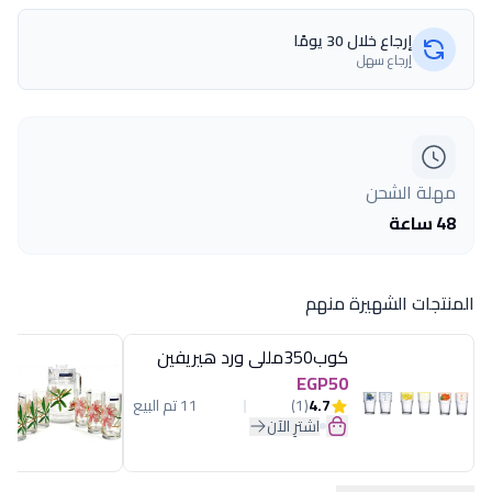
إرجاع خلال 30 يومًا
إرجاع سهل
مهلة الشحن
48 ساعة
المنتجات الشهيرة منهم
كوب350مللى ورد هيريفين
EGP50
4.7
(1)
11 تم البيع
اشترِ الآن