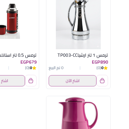
ترمس 1 لتر ارشياTP003-CC
EGP679
EGP890
0
(0)
0 تم البيع
0
(0)
اشترِ الآن
اشترِ 