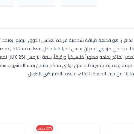
مس Rotpunkt الألماني بلون "الفانيلا" (Yellow Vanilla) الدافئ، هو قطعة ضيافة شخصية فريدة تعكس الذوق الرفيع. 
ز بقلب زجاجي مزدوج الجدران يحبس الحرارة بالداخل بفعالية مذهلة رغم 
الهيكل الخارجي ناعم الملمس وسهل التنظيف، واللون الأصفر الفاتح يم
قيمة وعملية. يتميز بنظام غلق لولبي محكم يضمن بقاء المشروب ساخنا
انيا" من حيث الجودة، النقاء، والعمر الافتراضي الطويل
20% خصم