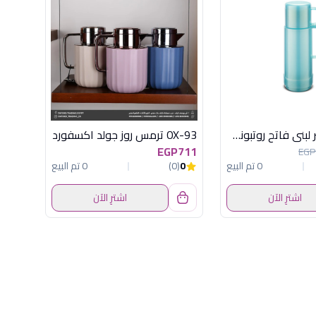
ترمس 0.5 لتر لبنى فاتح روتبونكت المانى
OX-93 ترمس روز جولد اكسفورد
EGP711
EGP
0 تم البيع
0
(0)
0 تم البيع
اشترِ الآن
اشترِ الآن