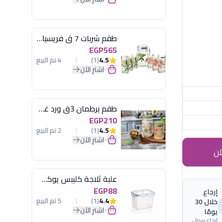
طقم شربات 7 ق فريسيا لومينارك
EGP565
4.5
(1)
4 تم البيع
اشترِ الآن
طقم برطمان 3ق ورد غطاء مينت جرين هيريفين
EGP210
4.5
(1)
2 تم البيع
اشترِ الآن
آن
علبة ثلاجة كليبس يوكسان
EGP88
إرجاع
4.4
(1)
5 تم البيع
خلال 30
اشترِ الآن
يومًا
إرجاع سهل