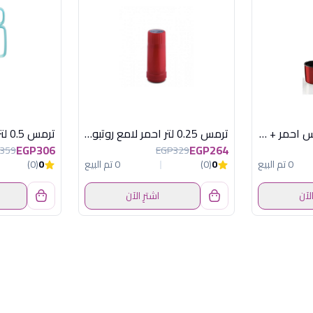
ترمس 0.5 لتر استانلس احمر + كوب
ترمس 0.25 لتر احمر لامع روتبونكت المانى
EGP306
EGP264
359
EGP329
0 تم البيع
0
(0)
0 تم البيع
0
(0)
الآن
اشترِ الآن