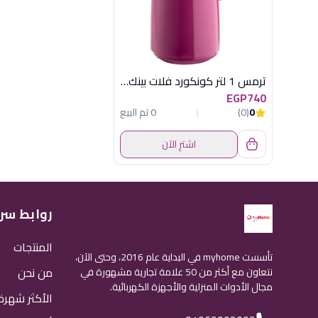
ترمس 1 لتر كونكورد فلات بينك ماركوتيك
EGP740
0
(0)
0 تم البيع
اشترِ الآن
روابط سر
المنتجات
تأسست myhome في البداية عام 2016، وحتى الآن،
من نحن
نتعاون مع أكثر من 50 علامة تجارية مشهورة في
مجال الأدوات المنزلية والأجهزة الكهربائية.
الأكثر شهرة