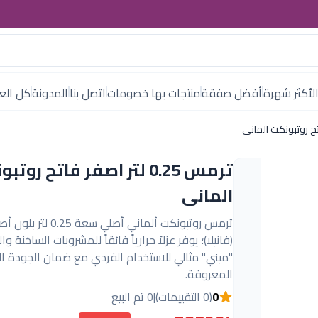
لأكثر شهرة
أفضل صفقة
منتجات بها خصومات
اتصل بنا
المدونة
كل العل
ترمس 0.25 لتر اصفر فاتح روت
المانى
ترمس روتبونكت ألماني أصلي سعة 25
(فانيلا)؛ يوفر عزلاً حرارياً فائقاً للمشروبات الساخنة و
"ميني" مثالي للاستخدام الفردي مع ضمان الجودة الأ
المعروفة.
0
(0 التقييمات)
|
0 تم البيع