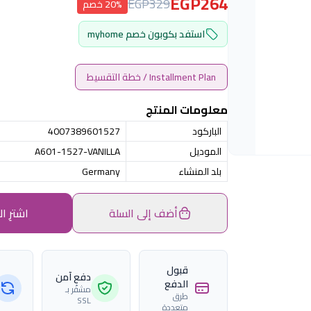
EGP264
EGP329
20% خصم
استفد بكوبون خصم myhome
Installment Plan / خطة التقسيط
معلومات المنتج
الباركود
4007389601527
الموديل
A601-1527-VANILLA
بلد المنشاء
Germany
أضف إلى السلة
اشترِ ال
قبول
دفع آمن
الدفع
مشفّر بـ
طرق
SSL
متعددة