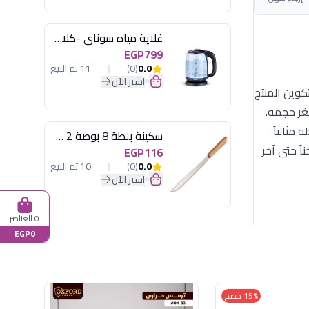
غلاية مياه سوناي -كلاسيك 2200 وات، 1.7 لتر زجاج اضائة ليد - MAR-3752
EGP799
0.0
(0)
11 تم البيع
اشترِ الآن
يعتمد تكوين المنتج
صغر حجمه.
نحه مظهراً كلاسيكياً ورقيقاً. سعة الترمس (0.25 لتر) تجعله مثالياً
سكينة بلطة 8 بوصة 2 مسمار
ً حتى آخر
EGP116
0.0
(0)
10 تم البيع
اشترِ الآن
0 العناصر
EGP0
15% خصم