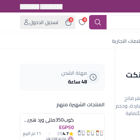
English
EGP, EGP
0
0
تسجيل الدخول
امات التجارية
بونكت
مهلة الشحن
48 ساعة
0. لتر بلون أصفر فاتح
المنتجات الشهيرة منهم
الباردة، وحجم
لمانية
كوب350مللى ورد هيريفين
EGP50
4.7
(1)
11 تم البيع
اشترِ الآن