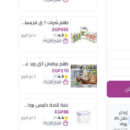
طقم شربات 7 ق فريسيا لومينارك
EGP565
4.5
(1)
4 تم البيع
اشترِ الآن
طقم برطمان 3ق ورد غطاء مينت جرين هيريفين
EGP210
4.5
(1)
2 تم البيع
اشترِ الآن
آن
علبة ثلاجة كليبس يوكسان
EGP88
إرجاع
4.4
(1)
5 تم البيع
خلال 30
اشترِ الآن
يومًا
إرجاع سهل