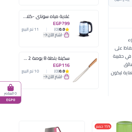
غلاية مياه سوناي -كلاسيك 2200 وات، 1.7 لتر زجاج اضائة ليد - MAR-3752
EGP799
0.0
(0)
11 تم البيع
اشترِ الآن
Sh) يوحي بالهدوء
حفاظ على
الرفيق المثالي في حقيبة
سكينة بلطة 8 بوصة 2 مسمار
فائق
EGP116
0.0
(0)
10 تم البيع
ناية ليكون
اشترِ الآن
0 العناصر
EGP0
15% خصم