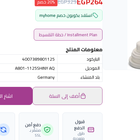
EGP264
EGP329
20% خصم
استفد بكوبون خصم myhome
Installment Plan / خطة التقسيط
معلومات المنتج
الباركود
4007389801125
الموديل
A801-1125SHINY AQ
بلد المنشاء
Germany
أضف إلى السلة
اشترِ ال
قبول
دفع آمن
الدفع
مشفّر بـ
طرق
SSL
متعددة