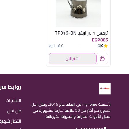
ترمس 1 لتر ارشيا TP016-BN
EGP885
0
(0)
0 تم البيع
اشترِ الآن
روابط سر
المنتجات
تأسست myhome في البداية عام 2016، وحتى الآن،
من نحن
نتعاون مع أكثر من 50 علامة تجارية مشهورة في
مجال الأدوات المنزلية والأجهزة الكهربائية.
الأكثر شهرة