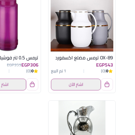
OX-89 ترمس مضلع اكسفورد
EGP306
EGP543
EGP359
0
(0)
1 تم البيع
0
(0)
اشترِ الآن
اشترِ 