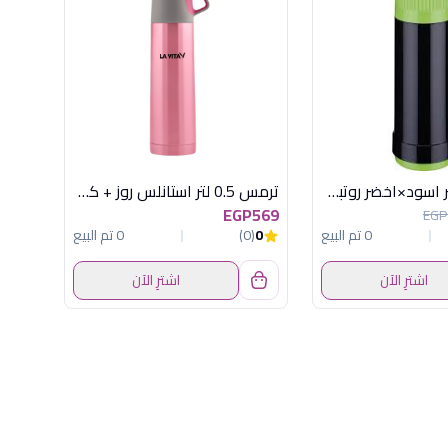
ترمس 0.5 لتر اسود×اخضر روتبونكت الماني
ترمس 0.5 لتر استانلس روز + كوب
EGP569
EGP
0 تم البيع
0
(0)
0 تم البيع
اشترِ الآن
اشترِ الآن