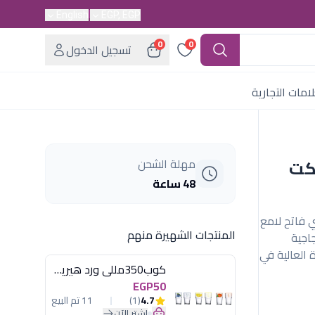
English
EGP, EGP
0
0
تسجيل الدخول
امات التجارية
ونكت
مهلة الشحن
48 ساعة
ة 0.25 لتر بلون لبني فاتح لامع
المنتجات الشهيرة منهم
جاجية
 العالية في
كوب350مللى ورد هيريفين
EGP50
4.7
(1)
11 تم البيع
اشترِ الآن