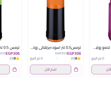
ترمس 0.5 لتر فوشيا لامع روتبونكت المانى
ترمس0.5 لتر اسود×برتقالى روتبونكت الماني
EGP306
EGP306
359
EGP359
0 تم البيع
0
(0)
0 تم البيع
0
(0)
الآن
اشترِ الآن