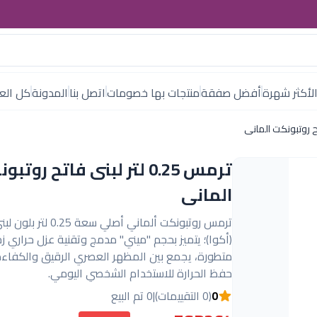
لأكثر شهرة
أفضل صفقة
منتجات بها خصومات
اتصل بنا
المدونة
كل العل
ترمس 0.25 لتر لبنى فاتح روتب
المانى
ترمس روتبونكت ألماني أصلي سع
(أكوا)؛ يتميز بحجم "ميني" مدمج وتقنية عزل حراري ز
متطورة، يجمع بين المظهر العصري الرقيق والكفاءة
حفظ الحرارة للاستخدام الشخصي اليومي.
0
(0 التقييمات)
|
0 تم البيع