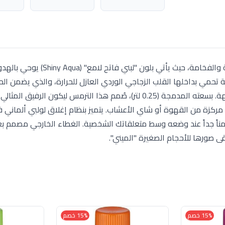
يُعد هذا الترمس قطعة إكسسوار شخصية غاية في الرقة والفخامة، حيث يأتي بلون "لبني فاتح لامع" (iny Aqua
ة تحمي بداخلها القلب الزجاجي الوردي العازل للحرارة، والذي يضمن ال
المذاق الأصلي لمشروبك المفضل دون أي تغيير في النكهة. بسعته المدمجة (0.25 لتر)، صُمم هذا الترمس ليكون 
ردية مركزة من القهوة أو شاي الأعشاب. يتميز بنظام إغلاق لولبي ألماني 
 آمناً جداً عند وضعه وسط متعلقاتك الشخصية. الغطاء الخارجي مصمم بع
رقى صورها للأحجام الصغيرة "الميني".
15% خصم
15% خصم