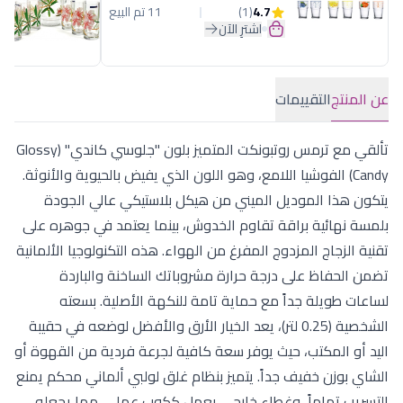
4.7
(1)
11 تم البيع
اشترِ الآن
عن المنتج
التقييمات
تألقي مع ترمس روتبونكت المتميز بلون "جلوسي كاندي" (Glossy
Candy) الفوشيا اللامع، وهو اللون الذي يفيض بالحيوية والأنوثة.
يتكون هذا الموديل الميني من هيكل بلاستيكي عالي الجودة
بلمسة نهائية براقة تقاوم الخدوش، بينما يعتمد في جوهره على
تقنية الزجاج المزدوج المفرغ من الهواء. هذه التكنولوجيا الألمانية
تضمن الحفاظ على درجة حرارة مشروباتك الساخنة والباردة
لساعات طويلة جداً مع حماية تامة للنكهة الأصلية. بسعته
الشخصية (0.25 لتر)، يعد الخيار الأرق والأفضل لوضعه في حقيبة
اليد أو المكتب، حيث يوفر سعة كافية لجرعة فردية من القهوة أو
الشاي بوزن خفيف جداً. يتميز بنظام غلق لولبي ألماني محكم يمنع
التسريب تماماً، وغطاء خارجي يعمل ككوب عملي، مما يجعله