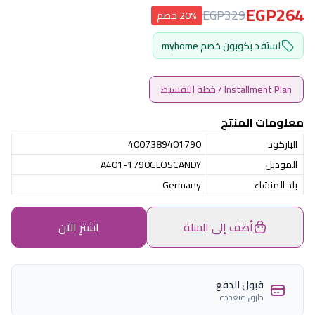
EGP264
EGP329
20% خصم
استفد بكوبون خصم myhome
Installment Plan / خطة التقسيط
معلومات المنتج
الباركود
4007389401790
الموديل
A401-1790GLOSCANDY
بلد المنشاء
Germany
أضف إلى السلة
اشترِ الآن
قبول الدفع
طرق متعددة