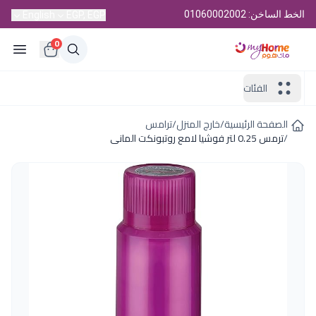
الخط الساخن: 01060002002
English
EGP, EGP
0
الفئات
الصفحة الرئيسية
/
خارج المنزل
/
ترامس
/
ترمس 0.25 لتر فوشيا لامع روتبونكت المانى