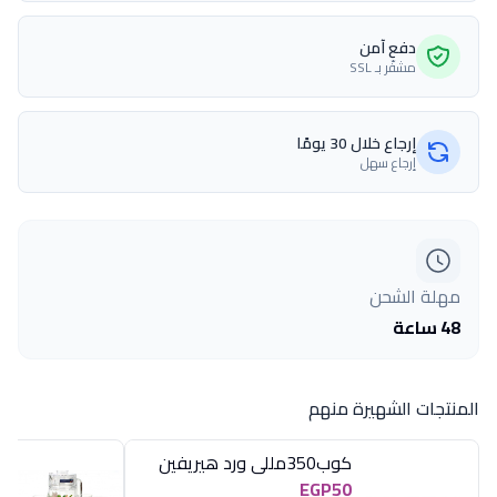
دفع آمن
مشفّر بـ SSL
إرجاع خلال 30 يومًا
إرجاع سهل
مهلة الشحن
48 ساعة
المنتجات الشهيرة منهم
كوب350مللى ورد هيريفين
EGP50