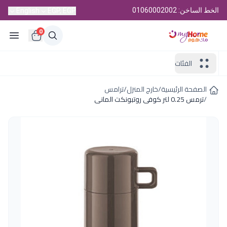
الخط الساخن: 01060002002
English
EGP, EGP
0
الفئات
الصفحة الرئيسية
/
خارج المنزل
/
ترامس
/
ترمس 0.25 لتر كوفى روتبونكت المانى