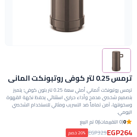
ترمس 0.25 لتر كوفى روتبونكت المانى
ترمس روتبونكت ألماني أصلي سعة 0.25 لتر بلون كوفي؛ يتميز
بتصميم شخصي مدمج وأداء حراري استثنائي يحفظ نكهة القهوة
وسخونتها، آمن تماماً ضد التسريب ومثالي للاستخدام الشخصي
اليومي.
0
(0 التقييمات)
|
0 تم البيع
EGP264
EGP329
20% خصم