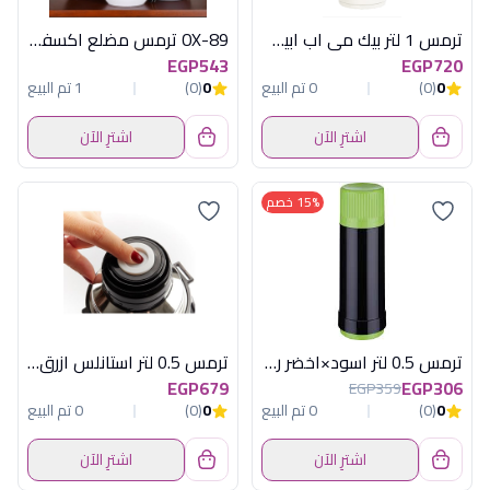
ترمس 1 لتر بيك مى اب ابيض بيد ماركوتيك
OX-89 ترمس مضلع اكسفورد
EGP543
EGP720
0
(0)
0 تم البيع
0
(0)
1 تم البيع
اشترِ الآن
اشترِ الآن
15% خصم
ترمس 0.5 لتر اسود×اخضر روتبونكت الماني
ترمس 0.5 لتر استانلس ازرق + كوب
EGP679
EGP306
EGP359
0
(0)
0 تم البيع
0
(0)
0 تم البيع
اشترِ الآن
اشترِ الآن