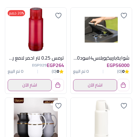
20% خصم
شوايةباربيكيوبلاس4اسود3500سم مربعةكامبين
ترمس 0.25 لتر احمر لامع روتبونكت المانى
EGP264
EGP56000
EGP329
0
(0)
0 تم البيع
0
(0)
0 تم البيع
اشترِ الآن
اشترِ الآن