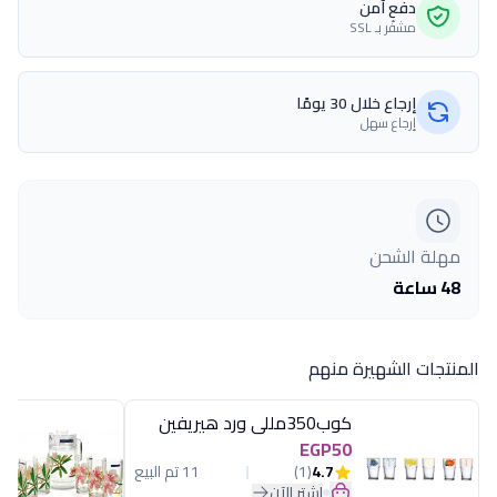
دفع آمن
مشفّر بـ SSL
إرجاع خلال 30 يومًا
إرجاع سهل
مهلة الشحن
48 ساعة
المنتجات الشهيرة منهم
كوب350مللى ورد هيريفين
EGP50
4.7
(1)
11 تم البيع
اشترِ الآن