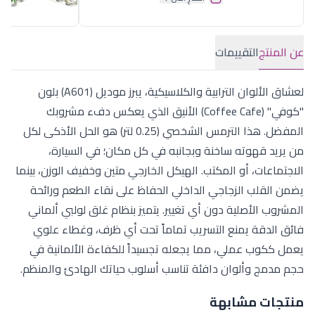
عن المنتج
التقييمات
لعشاق الألوان الترابية والكلاسيكية، يبرز موديل (A601) بلون
"كوفي" (Coffee Cafe) الأنيق الذي يعكس دفء مشروبك
المفضل. هذا الترمس الشخصي (0.25 لتر) هو الحل الأذكى لكل
من يريد قهوته ساخنة وبجانبه في كل مكان؛ في السيارة،
الاجتماعات، أو المكتب. الهيكل الخارجي متين وخفيف الوزن، بينما
يضمن القلب الزجاجي الداخلي الحفاظ على نقاء الطعم ورائحة
المشروب الأصلية دون أي تغيير. يتميز بنظام غلق لولبي ألماني
فائق الدقة يمنع التسريب تماماً تحت أي ظرف، وغطاء علوي
يعمل ككوب عملي، مما يجعله تجسيداً للكفاءة الألمانية في
حجم مدمج وألوان دافئة تناسب أسلوب حياتك الهادئ والمنظم.
منتجات مشابهة