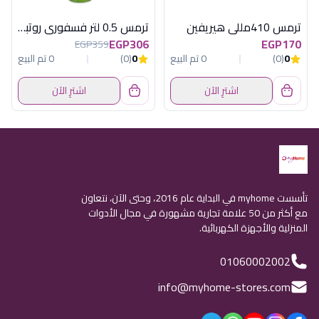
ترمس 410مللي هيريفين
ترمس 0.5 لتر فسفورى روتبونكت المانى
EGP306
EGP170
EGP359
0
(0)
0 تم البيع
0
(0)
0 تم البيع
اشترِ الآن
اشترِ الآن
تأسست myhome في البداية عام 2016، وحتى الآن، نتعاون
مع أكثر من 50 علامة تجارية مشهورة في مجال الأدوات
المنزلية والأجهزة الكهربائية.
01060002002
info@myhome-stores.com