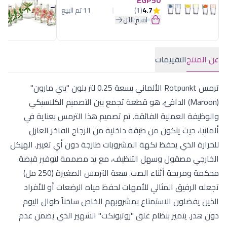
EGP50
4.7
(1)
11 تم البيع
اشترِ الآن
عن المنتج
التقييمات
ترمس Rotpunkt الألماني بسعة 0.25 لتر بلون "بني مارون"
(Maroon) الدافئ، هو قطعة تجمع بين التصميم الكلاسيكي
والوظيفة العملية الفائقة. تم تصميم هذا الترمس بعناية في
ألمانيا، حيث يتكون من طبقة داخلية من الزجاج الفاخر العازل
للحرارة الذي يحفظ نكهة المشروبات طازجة دون أي تغيير. الهيكل
الخارجي مصقول وسهل التنظيف، مع يد مصممة لتوفير قبضة
محكمة ومريحة أثناء الصب. سعة الترمس الصغيرة (250 مل)
تجعله الرفيق المثالي للأمهات لحفظ مياه الرضعات أو للأفراد
الذين يفضلون الاستمتاع بمشروبهم الخاص ساخناً طوال اليوم
دون هدر. يتميز بنظام غلق "روتبونكت" الشهير الذي يضمن عدم