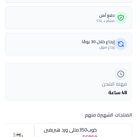
دفع آمن
مشفّر بـ SSL
إرجاع خلال 30 يومًا
إرجاع سهل
مهلة الشحن
48 ساعة
المنتجات الشهيرة منهم
كوب350مللى ورد هيريفين