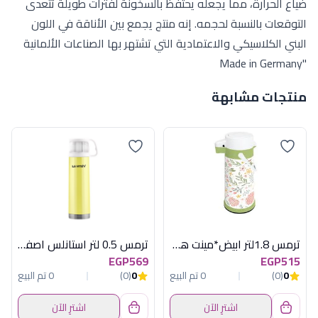
ضياع الحرارة، مما يجعله يحتفظ بالسخونة لفترات طويلة تتعدى
التوقعات بالنسبة لحجمه. إنه منتج يجمع بين الأناقة في اللون
البني الكلاسيكي والاعتمادية التي تشتهر بها الصناعات الألمانية
"Made in Germany
منتجات مشابهة
ترمس 1.8لتر ابيض*مينت هيريفين
ترمس 0.5 لتر استانلس اصفر + كوب
EGP569
EGP515
0
(0)
0 تم البيع
0
(0)
0 تم البيع
اشترِ الآن
اشترِ الآن