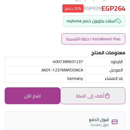
EGP264
EGP329
20% خصم
استفد بكوبون خصم myhome
Installment Plan / خطة التقسيط
معلومات المنتج
الباركود
4007389601237
الموديل
A601-1237MAROONCA
بلد المنشاء
Germany
أضف إلى السلة
اشترِ الآن
قبول الدفع
طرق متعددة