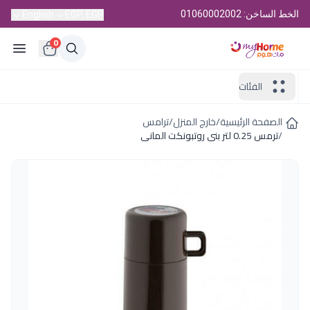
الخط الساخن: 01060002002
English
EGP, EGP
0
الفئات
الصفحة الرئيسية
/
خارج المنزل
/
ترامس
/
ترمس 0.25 لتر بنى روتبونكت المانى