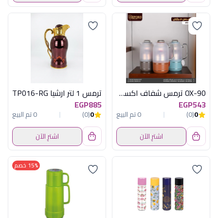
OX-90 ترمس شفاف اكسفورد
ترمس 1 لتر ارشيا TP016-RG
EGP885
EGP543
0
(0)
0 تم البيع
0
(0)
0 تم البيع
اشترِ الآن
اشترِ الآن
15% خصم