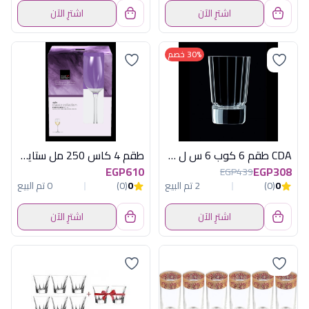
اشترِ الآن
اشترِ الآن
30% خصم
CDA طقم 6 كوب 6 س ل ماكاسار
طقم 4 كاس 250 مل ستايل رويال ليردام
EGP610
EGP308
EGP439
0
(0)
2 تم البيع
0
(0)
0 تم البيع
اشترِ الآن
اشترِ الآن