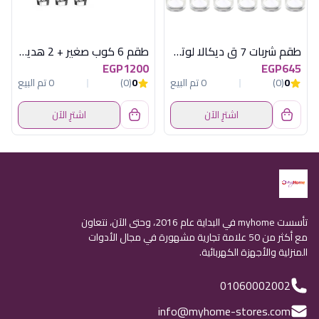
طقم شربات 7 ق ديكالا لوتس
طقم 6 كوب صغير + 2 هدية فوزيون
EGP1200
EGP645
0
(0)
0 تم البيع
0
(0)
0 تم البيع
اشترِ الآن
اشترِ الآن
تأسست myhome في البداية عام 2016، وحتى الآن، نتعاون
مع أكثر من 50 علامة تجارية مشهورة في مجال الأدوات
المنزلية والأجهزة الكهربائية.
01060002002
info@myhome-stores.com