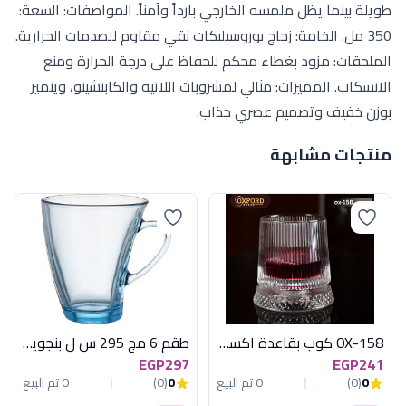
طويلة بينما يظل ملمسه الخارجي بارداً وآمناً. المواصفات: السعة:
350 مل. الخامة: زجاج بوروسيليكات نقي مقاوم للصدمات الحرارية.
الملحقات: مزود بغطاء محكم للحفاظ على درجة الحرارة ومنع
الانسكاب. المميزات: مثالي لمشروبات اللاتيه والكابتشينو، ويتميز
بوزن خفيف وتصميم عصري جذاب.
منتجات مشابهة
OX-158 كوب بقاعدة اكسفورد
طقم 6 مج 295 س ل بنجوين تركواز باشابتشى
EGP297
EGP241
0
(0)
0 تم البيع
0
(0)
0 تم البيع