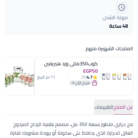
مهلة الشحن
48 ساعة
المنتجات الشهيرة منهم
كوب350مللى ورد هيريفين
EGP50
4.7
(1)
11 تم البيع
اشترِ الآن
عن المنتج
التقييمات
مج حراري متطور بسعة 350 مل، مصمم بتقنية الزجاج المزدوج
العازل للحرارة الذي يحافظ على سخونة أو برودة مشروبك لفترة