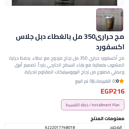
مج حرارى350 مل بالغطاء دبل جلاس
اكسفورد
مج أكسفورد حراري 350 مل زجاج مزدوج مع غطاء. يحفظ حرارة
المشروب بفعالية مع بقاء السطح الخارجي بارداً. تصميم أنيق
وعملي مصنوع من زجاج البوروسيليكات المقاوم للحرارة.
0
(0 التقييمات)
|
0 تم البيع
EGP216
Installment Plan / خطة التقسيط
معلومات المنتج
الباركود
6222017748018