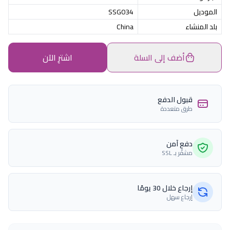
الموديل
SSG034
بلد المنشاء
China
أضف إلى السلة
اشترِ الآن
قبول الدفع
طرق متعددة
دفع آمن
مشفّر بـ SSL
إرجاع خلال 30 يومًا
إرجاع سهل