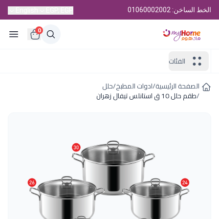
الخط الساخن: 01060002002
English
EGP, EGP
0
الفئات
الصفحة الرئيسية
/
ادوات المطبخ
/
حلل
/
طقم حلل 10 ق استانلس تيفال زهران