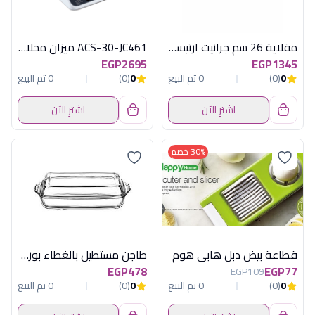
مقلاية 26 سم جرانيت ارتيسان نبيتى بيركس
ACS-30-JC461 ميزان محلات30 كيلو ديجيتال
EGP2695
EGP1345
0
(0)
0 تم البيع
0
(0)
0 تم البيع
اشترِ الآن
اشترِ الآن
30% خصم
قطاعة بيض دبل هابى هوم
طاجن مستطيل بالغطاء بورجام
EGP478
EGP77
EGP109
0
(0)
0 تم البيع
0
(0)
0 تم البيع