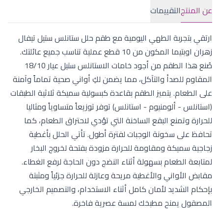
عن المنتج
التقييمات
ارتقي بتجربة الطهي اليومية مع طقم حلل ستانلس ستيل تيفال
زهران اوبتيما المكون من 10 قطع عملية تناسب جميع عائلتك.
صُنع هذا الطقم من أجود خامات الاستانلس ستيل عيار 18/10
المقاوم للصدأ والتآكل، مما يضمن لكِ أواني صحية تماماً وآمنة
على الطعام. يتميز الطقم بقاعدة كبسولية سميكة ثلاثية الطبقات
(استانلس - ألومنيوم - استانلس) توفر توزيعاً متساوياً ومثاليا
للحرارة وتمنع البقع الساخنة التي تؤدي لاحتراق الطعام، كما
تحافظ على سخونة الوجبات لفترة أطول. تأتي الحلل بأغطية
زجاجية سميكة ومقاومة للحرارة مزودة بفتحة لخروج البخار
لمتابعة الطعام بسهولة أثناء النضج دون الحاجة لرفع الغطاء.
مقابض الأواني والأغطية مريحة وعازلة للحرارة جزئياً ومثبتة
بإحكام الشديد لأمان كامل أثناء الاستخدام، والتصميم الخارجي
المصقول يمنح مطبخك لمسة عصرية فاخرة.