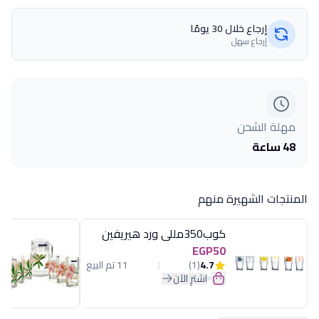
إرجاع خلال 30 يومًا
إرجاع سهل
مهلة الشحن
48 ساعة
المنتجات الشهيرة منهم
كوب350مللى ورد هيريفين
EGP50
4.7
(1)
11 تم البيع
اشترِ الآن