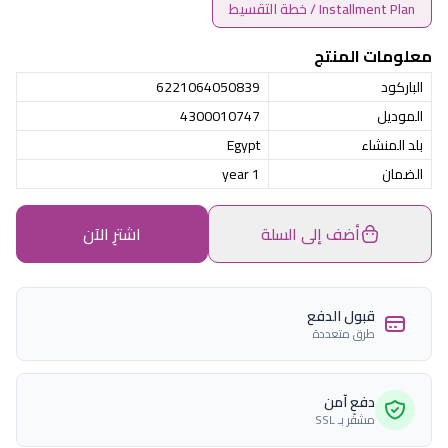
Installment Plan / خطة التقسيط
معلومات المنتج
الباركود
6221064050839
الموديل
4300010747
بلد المنشاء
Egypt
الضمان
1 year
أضف إلى السلة
اشترِ الآن
قبول الدفع
طرق متعددة
دفع آمن
مشفّر بـ SSL