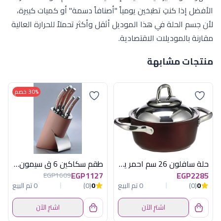
الأفضل إذا كنتِ تطبخين يومياً "أصنافاً دسمة" أو كميات كبيرة،
لأن جسم الحلة في هذا الموديل أثقل وأكثر تحملاً للحرارة العالية
مقارنة بالموديلات الاقتصادية.
منتجات مشابهة
30% خصم
حلة سافلون 26 سم احمر يد ستيل
طقم سكاكين 6 ق سيمون باستاند هابى هوم
EGP1127
EGP2285
EGP1609
0
(0)
0 تم البيع
0
(0)
0 تم البيع
اشترِ الآن
اشترِ الآن