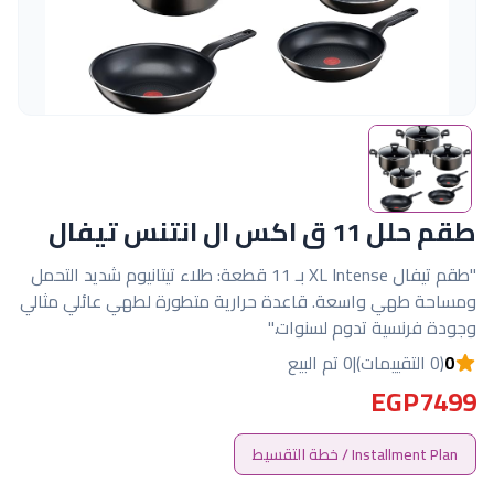
طقم حلل 11 ق اكس ال انتنس تيفال
"طقم تيفال XL Intense بـ 11 قطعة: طلاء تيتانيوم شديد التحمل
ومساحة طهي واسعة. قاعدة حرارية متطورة لطهي عائلي مثالي
وجودة فرنسية تدوم لسنوات."
0
(0 التقييمات)
|
0 تم البيع
EGP7499
Installment Plan / خطة التقسيط