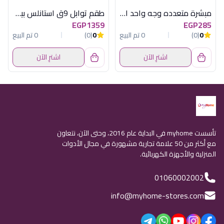
مبشرة متعدده وجه واحد احمر
طقم توابل 9ق استانلس بيضاوى صغير اكسفورد
EGP1359
EGP285
0
(0)
0 تم البيع
0
(0)
0 تم البيع
اشترِ الآن
اشترِ الآن
تأسست myhome في البداية عام 2016، وحتى الآن، نتعاون
مع أكثر من 50 علامة تجارية مشهورة في مجال الأدوات
المنزلية والأجهزة الكهربائية.
01060002002
info@myhome-stores.com