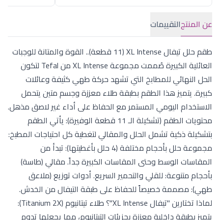
عن المنتج
التقييمات
طقم حلل تيفال XL Intense (11 قطعة).. القوة والمتانة للوجبات
العائلية الكبيرة صُممت مجموعة XL Intense من Tefal لتكون
الحل النهائي للمطابخ التي تشهد حركة طهي كثيفة وعائلات
كبيرة. يتميز هذا الطقم بطبقة طلاء معززة وجسم متين يتحمل
الاستخدام اليومي المستمر مع الحفاظ على أداء غير لاصق مذهل.
محتويات الطقم (تشكيلة الـ 11 قطعة الوفيرة): يأتي الطقم
بتشكيلة ذكية تشمل الحلل والمقالي لتغطية كل احتياجات المطبخ:
مجموعة حلل بأحجام مختلفة (4 حلل بأغطيتها): تبدأ من
المقاسات الوسط وحتى المقاسات الكبيرة جداً. مقالي (طاسة)
بأحجام متنوعة: للقلي والتحمير السريع. أدوات توزيع (ملاعق
طهي): مصممة خصيصاً للحفاظ على طبقة التيفال من الخدش.
لماذا تختارين "تيفال XL Intense"؟ طلاء تيتانيوم (Titanium 2X):
يتميز بطبقة داخلية معززة بجزيئات التيتانيوم، مما يجعلها تدوم