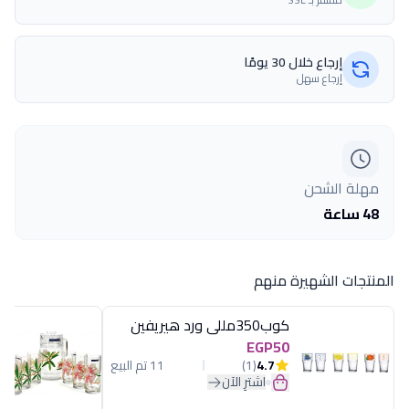
إرجاع خلال 30 يومًا
إرجاع سهل
مهلة الشحن
48 ساعة
المنتجات الشهيرة منهم
كوب350مللى ورد هيريفين
EGP50
4.7
(1)
11 تم البيع
اشترِ الآن