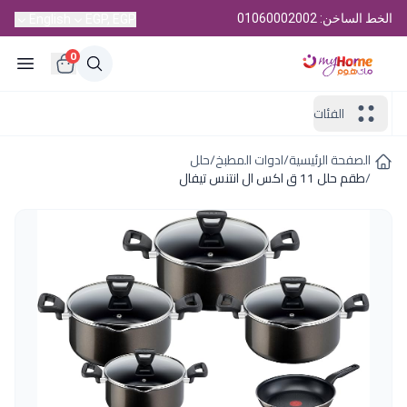
الخط الساخن: 01060002002
English
EGP, EGP
0
الفئات
الصفحة الرئيسية
/
ادوات المطبخ
/
حلل
/
طقم حلل 11 ق اكس ال انتنس تيفال