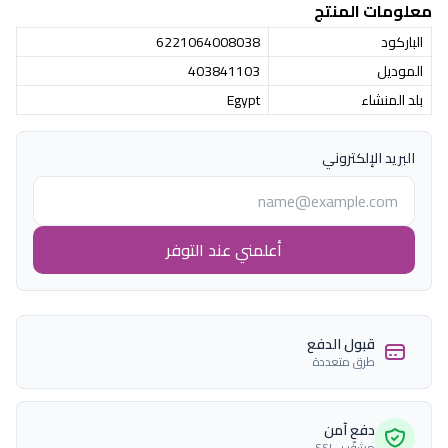
معلومات المنتج
الباركود
6221064008038
الموديل
403841103
بلد المنشاء
Egypt
البريد الإلكتروني
أعلمني عند التوفر
قبول الدفع
طرق متعددة
دفع آمن
مشفّر بـ SSL