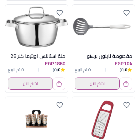
مقصوصة نايلون برستو
حلة استانلس اوبتيما كلر 28
EGP1860
EGP104
0
(0)
0 تم البيع
0
(0)
0 تم البيع
اشترِ الآن
اشترِ الآن