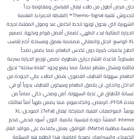
حتى مرتين أطول من طلاء تيفال القياسي ومقاومة جداً
للخدوش. تقنية Thermo-Signal™ (النقطة الحمراء): العلامة
الشهيرة التي يتحول لونها للخط الكامل عند وصول المقلاة لدرجة
الحرارة المثالية لبدء الطهي، لضمان أفضل قوام ونكهة. تصميم
XL الواسع: الحلل والمقالي مصممة بعمق ومساحة أكبر لتناسب
الطبخ بكميات كبيرة دون تكدس الطعام، مما يضمن نضجاً
متساوياً. قاعدة انتشار حراري متطورة: تضمن توزيع الحرارة بسرعة
فائقة وبشكل منتظم تماماً، مما يمنع وجود "نقاط ساخنة" تحرق
الطعام. سهولة التنظيف القصوى: بفضل الطلاء عالي الجودة من
الداخل والخارج، لن يلتصق الطعام وسيكون التنظيف يدوياً أو في
غسالة الأطباق في غاية السهولة. آمن وصحي: خالي تماماً من
مادة PFOA، الرصاص، والكادميوم، مما يضمن طهياً آمناً لعائلتك
يومياً. المواصفات الفنية: الماركة: تيفال (Tefal). الموديل: XL
Intense. المنشأ: جودة فرنسية عالمية. اللون: أسود فحمي فخم
بلمسة مطفية (Matte). التوافق: يعمل بكفاءة على مواقد الغاز،
الكهرباء، والسيراميك. نصيحة إضافية: هذا الطقم هو الاستثمار