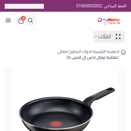
الخط الساخن: 01060002002
English
EGP, EGP
0
الفئات
الصفحة الرئيسية
/
ادوات المطبخ
/
مقالي
/
مقلاية تيفال اكس ال انتنس 26