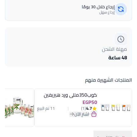
إرجاع خلال 30 يومًا
إرجاع سهل
مهلة الشحن
48 ساعة
المنتجات الشهيرة منهم
كوب350مللى ورد هيريفين
EGP50
4.7
(1)
11 تم البيع
اشترِ الآن