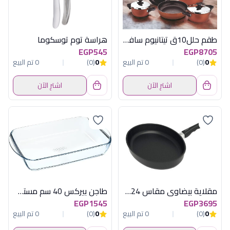
طقم حلل10ق تيتانيوم سافلون شوكلت بكاليت
هراسة توم توسكوما
EGP545
EGP8705
0
(0)
0 تم البيع
0
(0)
0 تم البيع
اشترِ الآن
اشترِ الآن
مقلاية بيضاوي مقاس 24×35 سم تيتانيوم إي إم تي (AMT - 24x35cm Oval Titanium Pan)
طاجن بيركس 40 سم مستطيل بالغطاء
EGP1545
EGP3695
0
(0)
0 تم البيع
0
(0)
0 تم البيع