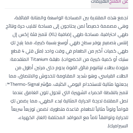
عن المنتج
التقييمات
تجمع هذه المقلاية بين المساحة الواسعة والمتانة الفائقة،
وهي مصممة خصيصاً لمن يحتاجون إلى مساحة تقليب حرة ونتائج
طهي احترافية. مساحة طهي إضافية (XL): تتميز فئة إكس إل
إنتنس بتصميم يوفر سطح طهي أوسع بنسبة كبيرة، مما يتيح لكِ
طهي كميات أكبر من الطعام في وقت واحد (مثل قلي 4 قطع
ستيك أو كمية كبيرة من الخضروات). طبقة Titanium المتقدمة:
مزودة بطلاء تيتانيوم فائق القوة يدوم حتى مرتين أطول من
الطلاء القياسي، وهو شديد المقاومة للخدوش والالتصاق، مما
يجعلها مثالية للاستخدام اليومي الكثيف. مؤشر Thermo-Signal™:
تتميز بالنقطة الحمراء الشهيرة التي تتحول للون الغامق عندما
تصل المقلاة لدرجة الحرارة المثالية لبدء الطهي، مما يضمن لكِ
قواماً ولوناً مثالياً للطعام. قاعدة متطورة: تضمن توزيعاً سريعاً
للحرارة وتوافقاً تاماً مع المواقد المختلفة (الغاز، الكهرباء،
السيراميك).