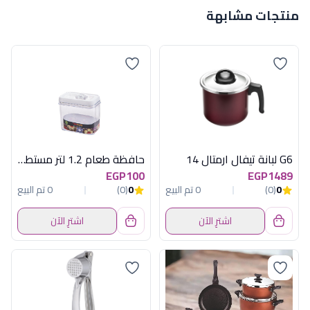
منتجات مشابهة
G6 لبانة تيفال ارمتال 14
حافظة طعام 1.2 لتر مستطيلة كليبس هيريفين
EGP100
EGP1489
0
(0)
0 تم البيع
0
(0)
0 تم البيع
اشترِ الآن
اشترِ الآن