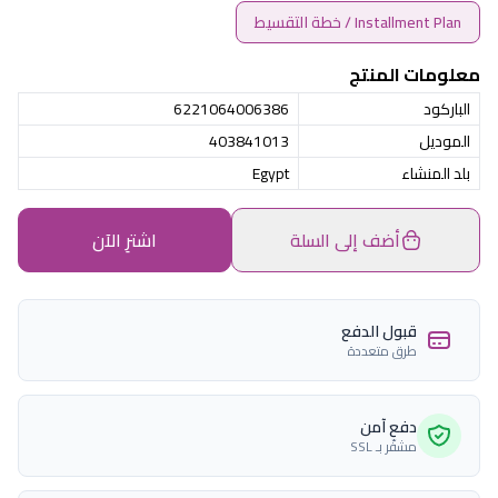
Installment Plan / خطة التقسيط
معلومات المنتج
الباركود
6221064006386
الموديل
403841013
بلد المنشاء
Egypt
أضف إلى السلة
اشترِ الآن
قبول الدفع
طرق متعددة
دفع آمن
مشفّر بـ SSL