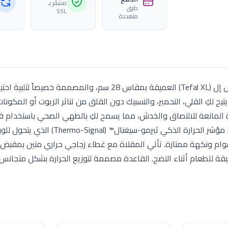
مشفّر بـ
طرق
SSL
متعددة
استمتعي بمرونة طهي لا مثيل لها مع مقلاية تيفال إكس إل (Tefal XL) العميقة بمقاس 28 سم، والمصممة خصيصاً ل
تيح لكِ القلي، التحمير، والتسبيك دون القلق من تناثر الزيوت أو المكونات
T) الفرنسية فائقة الجودة المانعة للالتصاق والخدش، مما يسمح لكِ بالطهي الصحي باستخدا
من الزيت وسهولة تنظيف لا تصدق. تحتوي على تكنولوجيا مؤشر الحرارة الذكي ثيرمو-سيغنال
قوام ونكهة ممتازة. تأتي المقلاة مع غطاء زجاجي حراري متين بمقبض
 دقيقة للطعام أثناء النضج. القاعدة مصممة لتوزيع الحرارة بشكل متجان