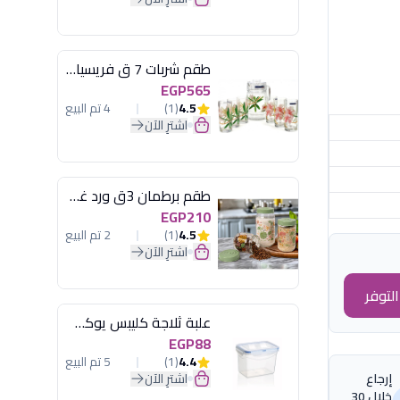
طقم شربات 7 ق فريسيا لومينارك
EGP565
4.5
(1)
4 تم البيع
اشترِ الآن
طقم برطمان 3ق ورد غطاء مينت جرين هيريفين
EGP210
4.5
(1)
2 تم البيع
اشترِ الآن
لتوفر
علبة ثلاجة كليبس يوكسان
EGP88
4.4
(1)
5 تم البيع
اشترِ الآن
إرجاع
خلال 30