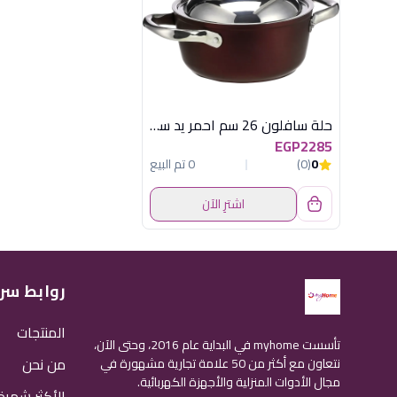
حلة سافلون 26 سم احمر يد ستيل
EGP2285
0
(0)
0 تم البيع
اشترِ الآن
روابط سر
المنتجات
تأسست myhome في البداية عام 2016، وحتى الآن،
من نحن
نتعاون مع أكثر من 50 علامة تجارية مشهورة في
مجال الأدوات المنزلية والأجهزة الكهربائية.
الأكثر شهرة