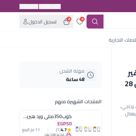
English
EGP, EGP
0
0
تسجيل الدخول
امات التجارية
ير
مهلة الشحن
48 ساعة
لاصقة مع غطاء زجاجي - مقاس 28
المنتجات الشهيرة منهم
اس 28 سم بغطاء زجاجي،
يغنال
كوب350مللى ورد هيريفين
EGP50
4.7
(1)
11 تم البيع
اشترِ الآن