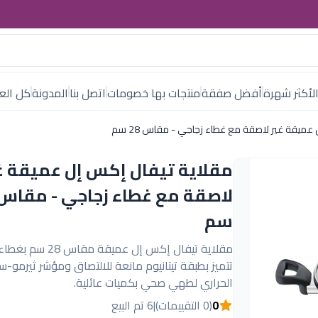
لأكثر شهرة
أفضل صفقة
منتجات بها خصومات
اتصل بنا
المدونة
كل العل
عميقة غير لاصقة مع غطاء زجاجي - مقاس 28 سم
مقلاية تيفال إكس إل عميقة غ
سم
مقلاية تيفال إكس إل عميقة مق
تتميز بطبقة تيتانيوم مانعة للالتصاق ومؤشر ثيرمو-س
الحراري لطهي صحي بكميات عائلية.
0
(0 التقييمات)
|
6 تم البيع