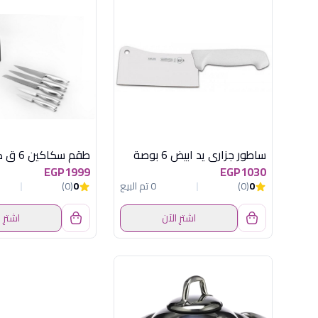
ساطور جزارى يد ابيض 6 بوصة
EGP1999
EGP1030
0
(0)
0 تم البيع
0
(0)
اشترِ الآن
اشترِ 