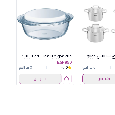
طقم حلل 8 ق استانلس دويتو تيفال
حلة مدورة بالغطاء 2.1 لتر بيركس
EGP850
0 تم البيع
0
(0)
0 تم البيع
اشترِ الآن
اشترِ الآن