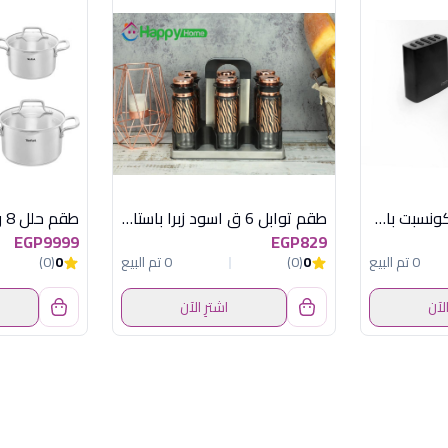
طقم سكاكين 6 ق كونسبت باستاند هابى هوم
طقم توابل 6 ق اسود زبرا باستاند هابى هوم
EGP9999
EGP829
0 تم البيع
0
(0)
0 تم البيع
0
(0)
الآن
اشترِ الآن