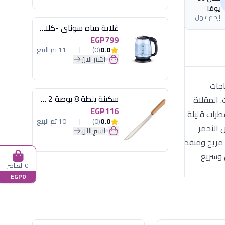
يومًا
إرجاع سهل
غلاية مياه سوناي -كلاسيك 2200 وات، 1.7 لتر زجاج اضائة ليد - MAR-3752
EGP799
0.0
(0)
11 تم البيع
اشترِ الآن
تلبية احتياجات
سكينة بلطة 8 بوصة 2 مسمار
. المقلاة
EGP116
م قطرات قليلة
0.0
(0)
10 تم البيع
™ (Thermo-Signal) الذي يتحول للون الأحمر
اشترِ الآن
 مريح ومنفذ
س وسريع
0 العناصر
EGP0