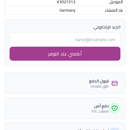
الموديل
K3021512
بلد المنشاء
Germany
البريد الإلكتروني
أعلمني عند التوفر
قبول الدفع
طرق متعددة
دفع آمن
مشفّر بـ SSL