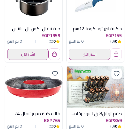
سكينة ليزر توسكوما 12سم
حلة تيفال اكس ال انتننس 24 غطاء زجاجى
EGP1959
EGP155
0
(0)
0 تم البيع
0
(0)
0 تم البيع
اشترِ الآن
اشترِ الآن
طقم توابل8 ق اسود رخامى باستاند هابى هوم
قالب كيك مدور تيفال 24
EGP765
EGP849
0
(0)
0 تم البيع
0
(0)
0 تم البيع