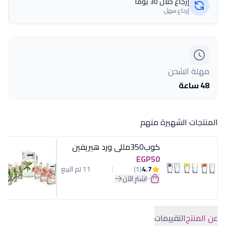
إرجاع خلال 30 يومًا
إرجاع سهل
مهلة الشحن
48 ساعة
المنتجات الشهيرة منهم
كوب350مللى ورد هيريفين
EGP50
4.7
(1)
11 تم البيع
اشترِ الآن
عن المنتج
التقييمات