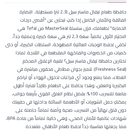
حافظة طعام تيفال ماستر سيل (2.3 لتر) مستطيلة.. النضارة
الفائقة والأمان الكامل إذا كنتِ تبحثين عن "أقصى درجات
الحماية" لطعامك، فإن سلسلة MasterSeal من Tefal هي
الاختيار الأول عالمياً. سعة 2.3 لتر هي سعة كبيرة وعملية جداً،
تكفي لحفظ الوجبات العائلية المطبوخة، السلطات الكبيرة، أو حتى
كميات من الخضروات والفاكهة المقطعة في الثلاجة. لماذا
تختارين حافظة تيفال ماستر سيل؟ تقنية الإغلاق المحكم
(Freshness Seal): تتميز بجوان مطاطي محقون مباشرة في
الغطاء، مما يمنع وجود أي فراغات لدخول الهواء أو تراكم
البكتيريا والعفن، وهذا يحافظ على الطعام طازجاً لفترة أطول.
مانعة للتسريب 100%: بفضل نظام الغلق القوي بأربعة جوانب،
يمكنكِ حمل الشوربات أو الأطعمة السائلة بداخلها في حقيبتك
دون قلق نهائياً من التسريب. صحية وآمنة تماماً: حاصلة على
شهادات عالمية للأمان الصحي، وهي خالية تماماً من مادة BPA،
مما يجعلها مناسبة جداً لحفظ طعام الأطفال. متعددة