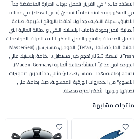
الاستخدامات: * في الفريزر: تتحمل درجات الحرارة المنخفضة جداً.
في الميكروويف: آمنة تماماً للتسخين (بدون الغطاء). في غسالة
الأطباق: سهلة التنظيف جداً ولا تحتفظ بالروائح الكريهة. صناعة
ألمانية: تتميز بجودة خامات البلاستيك النقي والمتانة العالية التي
تتحمل الصدمات والفتح والقفل المتكرر لآلاف المرات. المواصفات
الفنية: الماركة: تيفال (Tefal). الموديل: ماستر سيل (MasterSeal
Fresh). السعة: 2.3 لتر (حجم كبير مستطيل). الخامة: بلاستيك عالي
الجودة آمن غذائياً. المنشأ: صناعة ألمانية (Made in Germany).
نصيحة إضافية: هذا المقاس (2.3 لتر) مثالي جداً لتخزين "تجهيزات
الأسبوع" من الخضروات الورقية المغسولة، حيث يحافظ على
نضارتها ولونها الأخضر لفترة مذهلة.
منتجات مشابهة