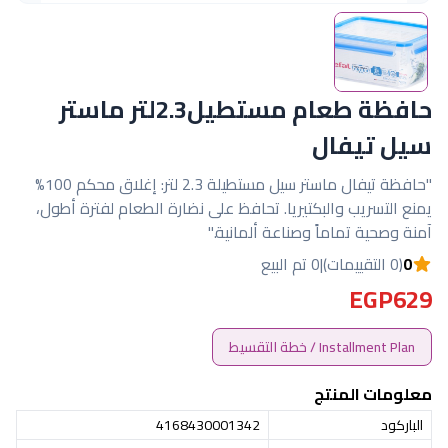
حافظة طعام مستطيل2.3لتر ماستر
سيل تيفال
"حافظة تيفال ماستر سيل مستطيلة 2.3 لتر: إغلاق محكم 100%
يمنع التسريب والبكتيريا. تحافظ على نضارة الطعام لفترة أطول،
آمنة وصحية تماماً وصناعة ألمانية."
0
(0 التقييمات)
|
0 تم البيع
EGP629
Installment Plan / خطة التقسيط
معلومات المنتج
الباركود
4168430001342