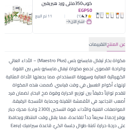
كوب350مللى ورد هيريفين
EGP50
4.7
(1)
11 تم البيع
اشترِ الآن
عن المنتج
التقييمات
مكواة بخار تيفال مايسترو بلس (Maestro Plus) – الأداء العالي
والراحة القصوى تجمع مكواة تيفال مايسترو بلس بين القوة
الكهربائية العالية وسهولة الاستخدام، مما يجعلها الأداة المثالية
لإنهاء أكوام الغسيل في وقت قياسي. صُممت هذه المكواة
لتقدم توازناً دقيقاً بين توزيع الحرارة وقوة ضخ البخار، لضمان فرد
أصعب التجاعيد في الأقمشة الثقيلة وحماية الأنسجة الرقيقة.
المواصفات الفنية والأداء: قوة التسخين (2300 وات): محرك جبار
يوفر إحماءً سريعاً جداً للقاعدة، مما يقلل وقت الانتظار ويحافظ
على درجة حرارة ثابتة طوال جلسة الكيّ. قاعدة سيراميك (Easy