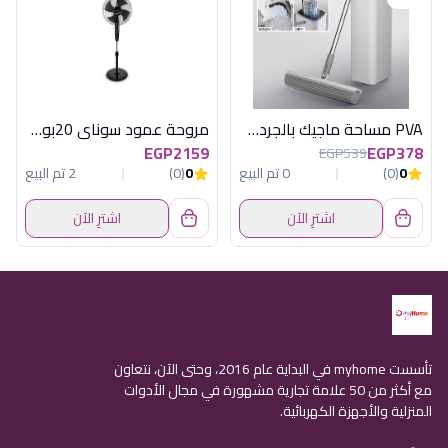
PVA مساحة ماجيك بالجردل هابى هوم
مروحة عمود سوناي 20بوصة, 80 وات بالريموت , 3 مستويات للسرعة MAR-2040
EGP2159
EGP378
EGP539
0
(0)
0 تم البيع
0
(0)
2 تم البيع
اشترِ الآن
اشترِ الآن
تأسست myhome في البداية عام 2016، وحتى الآن، نتعاون
مع أكثر من 50 علامة تجارية مشهورة في مجال الأدوات
المنزلية والأجهزة الكهربائية.