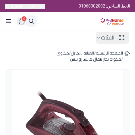
الخط الساخن: 01060002002
English
EGP, EGP
0
الفئات
الصفحة الرئيسية
/
العناية بالمنزل
/
مكاوي
/
مكواة بخار تيفال مايسترو بلس