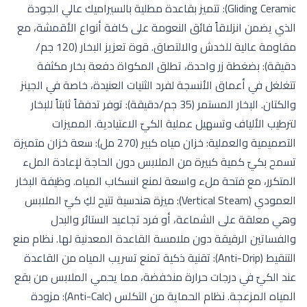
Gliding Ceramic): تتميز بقاعدة مطلية بالسيراميك عالي الجودة
الذي يضمن انزلاقاً فائق النعومة على كافة أنواع الأقمشة، مع
مقاومة عالية للخدش والالتصاق. قوة تعزيز البخار (120 جم/
دقيقة): بضغطة زر واحدة، تطلق المكواة دفعة بخار مكثفة
تتغلغل في أعماق الأنسجة لفرد الثنيات العنيدة، خاصة في الجينز
والكتان. البخار المستمر (35 جم/دقيقة): توفر تدفقاً ثابتاً للبخار
لترطيب الألياف وتسهيل عملية الكيّ الاعتيادية. المميزات
التصميمية والعملية: خزان مياه كبير (270 مل): سعة خزان متميزة
تسمح بكيّ كمية كبيرة من الملابس دون الحاجة لإعادة الملء
المتكرر، مع فتحة ملء واسعة لمنع انسكاب المياه. وظيفة البخار
العمودي (Vertical Steam): ميزة هندسية تتيح لكِ كيّ الملابس
وهي معلقة على الشماعة، أو فرد تجاعيد الستائر والبدل
والفساتين الرقيقة دون ملامسة القاعدة المعدنية لها. نظام منع
التنقيط (Anti-Drip): تقنية ذكية تمنع تسريب المياه من القاعدة
عند الكيّ في درجات حرارة منخفضة، مما يحمي الملابس من بقع
المياه المزعجة. نظام الحماية من التكلس (Anti-Calc): مزودة