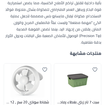
بآلية داخلية لتقليل تراكم الأملاح الكلسية، مما يضمن استمرارية
قوة البخار ويطيل العمر الافتراضي للمكواة بشكل ملحوظ. فوائد
الاستخدام: مكواة تيفال مايسترو بلس مصممة لتجعل عملية
الكيّ "مهمة ممتعة" وليست عبئاً؛ فالمقبض المريح والوزن
المتزن يقللان من إجهاد اليد، بينما تضمن الفوهة المدببة
(Precision Tip) الوصول للأماكن الصعبة مثل الياقات وحول الأزرار
بدقة متناهية.
منتجات مشابهة
سبت 7 لتر زيتى بغطاء رمادى هيريفين
شفاط سوناي 20 سم , 12 وات MAR-80GL