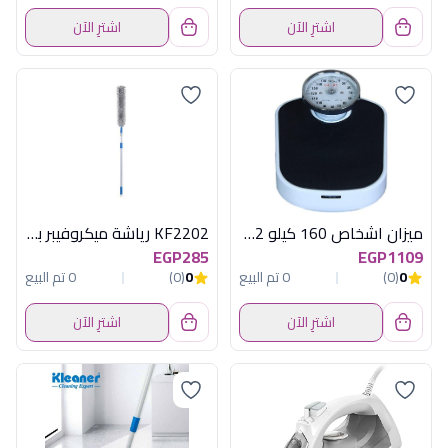
اشترِ الآن
اشترِ الآن
ميزان اشخاص 160 كيلو 612
KF2202 رياشة ميكروفيبر بيد تليسكوب كلينر
EGP285
EGP1109
0
(0)
0 تم البيع
0
(0)
0 تم البيع
اشترِ الآن
اشترِ الآن