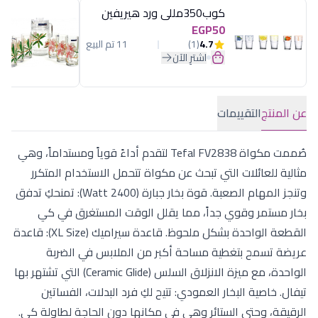
كوب350مللى ورد هيريفين
EGP50
4.7
(1)
11 تم البيع
اشترِ الآن
عن المنتج
التقييمات
صُممت مكواة Tefal FV2838 لتقدم أداءً قوياً ومستداماً، وهي
مثالية للعائلات التي تبحث عن مكواة تتحمل الاستخدام المتكرر
وتنجز المهام الصعبة. قوة بخار جبارة (2400 Watt): تمنحكِ تدفق
بخار مستمر وقوي جداً، مما يقلل الوقت المستغرق في كي
القطعة الواحدة بشكل ملحوظ. قاعدة سيراميك (XL Size): قاعدة
عريضة تسمح بتغطية مساحة أكبر من الملابس في الضربة
الواحدة، مع ميزة الانزلاق السلس (Ceramic Glide) التي تشتهر بها
تيفال. خاصية البخار العمودي: تتيح لكِ فرد البدلات، الفساتين
الرقيقة، وحتى الستائر وهي في مكانها دون الحاجة لطاولة كي.