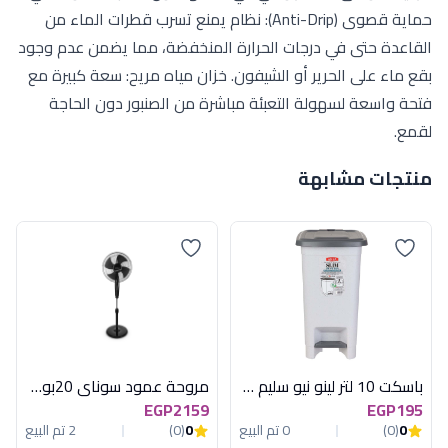
حماية قصوى (Anti-Drip): نظام يمنع تسرب قطرات الماء من
القاعدة حتى في درجات الحرارة المنخفضة، مما يضمن عدم وجود
بقع ماء على الحرير أو الشيفون. خزان مياه مريح: سعة كبيرة مع
فتحة واسعة لسهولة التعبئة مباشرة من الصنبور دون الحاجة
لقمع.
منتجات مشابهة
باسكت 10 لتر لينو نيو سليم جراى اكسا
مروحة عمود سوناي 20بوصة, 80 وات بالريموت , 3 مستويات للسرعة MAR-2040
EGP2159
EGP195
0
(0)
0 تم البيع
0
(0)
2 تم البيع