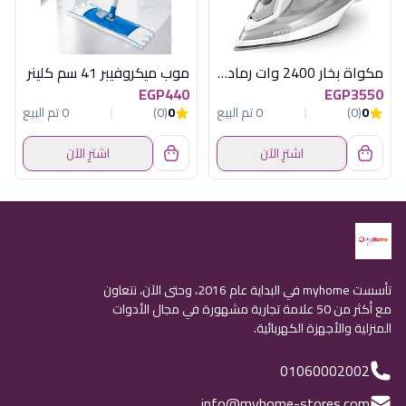
مكواة بخار 2400 وات رمادى فيليبس
موب ميكروفيبر 41 سم كلينر
EGP440
EGP3550
0
(0)
0 تم البيع
0
(0)
0 تم البيع
اشترِ الآن
اشترِ الآن
تأسست myhome في البداية عام 2016، وحتى الآن، نتعاون
مع أكثر من 50 علامة تجارية مشهورة في مجال الأدوات
المنزلية والأجهزة الكهربائية.
01060002002
info@myhome-stores.com