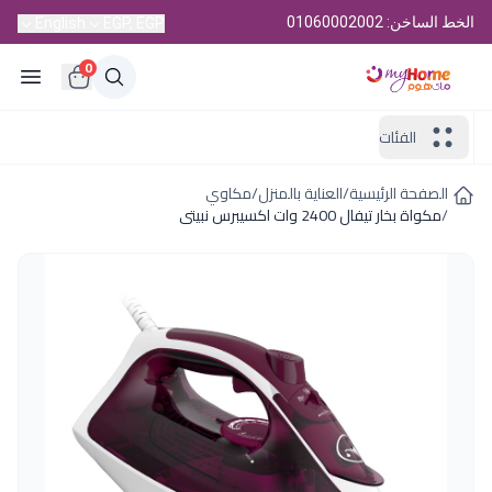
الخط الساخن: 01060002002
English
EGP, EGP
0
الفئات
الصفحة الرئيسية
/
العناية بالمنزل
/
مكاوي
/
مكواة بخار تيفال 2400 وات اكسيبرس نبيتى