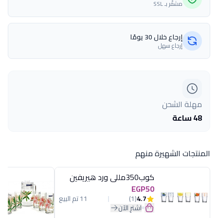
مشفّر بـ SSL
إرجاع خلال 30 يومًا
إرجاع سهل
مهلة الشحن
48 ساعة
المنتجات الشهيرة منهم
كوب350مللى ورد هيريفين
EGP50
4.7
(1)
11 تم البيع
اشترِ الآن