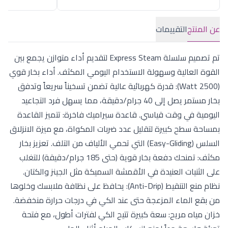
عن المنتج
التقييمات
تم تصميم سلسلة Express Steam لتقديم أداء متوازن يجمع بين
القوة العالية وسهولة الاستخدام اليومي المكثف. أداء بخار قوي
(2500 Watt): قدرة كهربائية عالية تضمن تسخيناً سريعاً وتدفق
بخار مستمر يصل إلى 40 جرام/دقيقة، مما يسهل فرد التجاعيد
اليومية في وقت قياسي. قاعدة سيراميك فاخرة: تتميز القاعدة
بمساحة سطح كبيرة لتقليل عدد ضربات المكواة، مع ميزة الانزلاق
السلس (Easy-Gliding) التي تحمي الألياف من التلف. تعزيز بخار
مكثف: تمنحك دفعة بخار قوية (حتى 185 جرام/دقيقة) للتغلب
على الثنيات العنيدة في الأقمشة السميكة مثل الجينز والكتان.
نظام منع التنقيط (Anti-Drip): يحافظ على نظافة ملابسك وخلوها
من بقع الماء المزعجة حتى عند الكي في درجات حرارة منخفضة.
خزان مياه مريح: سعة كبيرة تتيح الكي لفترات أطول، مع فتحة