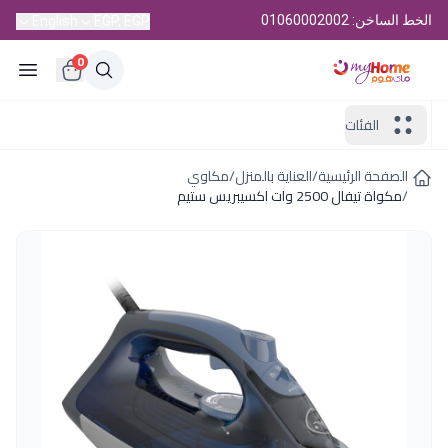
الخط الساخن: 01060002002
English
EGP, EGP
0
الفئات
الصفحة الرئيسية
/
العناية بالمنزل
/
مكاوي
/
مكواة تيفال 2500 وات اكسيبريس ستيم