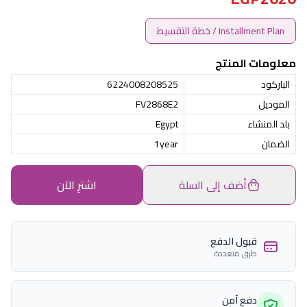
Installment Plan / خطة التقسيط
معلومات المنتج
الباركود
6224008208525
الموديل
FV2868E2
بلد المنشاء
Egypt
الضمان
1year
أضف إلى السلة
اشترِ الآن
قبول الدفع
طرق متعددة
دفع آمن