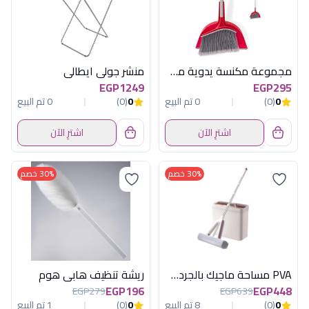
مجموعة مكنسة يدوية مع جاروف 30 سم من لياو موديل K130029
منشر جولى ايطالى
EGP1249
EGP295
0
(0)
0 تم البيع
0
(0)
0 تم البيع
اشترِ الآن
اشترِ الآن
30% خصم
30% خصم
PVA مساحة ماجيك بالجردل هابى هوم
ريشة تنظيف هابى هوم
EGP196
EGP448
EGP279
EGP639
0
(0)
8 تم البيع
0
(0)
1 تم البيع