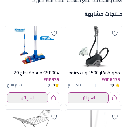
تعبئة واسعة جداً لمنع انسكاب المياه أثناء الملء.
منتجات مشابهة
مكواة بخار 1500 وات كينود
GSB004 مساحة زجاج 20 سم كلينر
EGP335
EGP6175
0
(0)
0 تم البيع
0
(0)
0 تم البيع
اشترِ الآن
اشترِ الآن