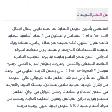
عن المنتج
التقييمات
استمتعي بأقوى عروض المطبخ مع طقم طهي تيفال ارمتال
(Tefal Armatal) المتكامل والمكون من 4 قطع أساسية لتغطية
كافة فنون الطهي (حلة عميقة مع غطاء زجاجي، مقلاة ووك
عميقة للاستخدامات السريعة، ومقلاة جريل مضلعة لشواء
احترافي). تتميز قطع الطقم بطبقة تيتانيوم الفرنسية الفاخرة
المانعة للالتصاق والخدش، ومزودة بمؤشر الحرارة الذكي ثيرمو-
سيغنال™ (Thermo-Signal) الذي يضمن لكِ بدء الطهي في الوقت
المثالي تماماً. يأتي مع هذا الطقم خلاط كهربائي عالي الجودة
من زهران كهدية مجانية ملحق بمطاحن، ليمنحكِ القوة والسرعة
في تحضير العصائر والصلصات وطحن التوابل في ثوانٍ. الطقم
مصمم بتوزيع حراري متجانس وسهل التنظيف للغاية، ومصنع من
مواد آمنة وصحية 100% لخوض تجربة طهي يومية مريحة