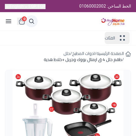
الخط الساخن: 01060002002
English
EGP, EGP
0
الفئات
الصفحة الرئيسية
/
ادوات المطبخ
/
حلل
/
طقم حلل 4 ق ارمتال بووك وجريل +خلاط هدية