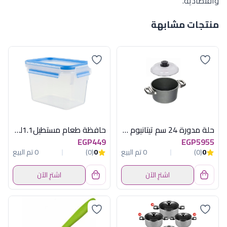
واقتصادية.
منتجات مشابهة
حلة مدورة 24 سم تيتانيوم ايه ام تى
حافظة طعام مستطيل1.1لتر ماستر سيل تيفال
EGP449
EGP5955
0
(0)
0 تم البيع
0
(0)
0 تم البيع
اشترِ الآن
اشترِ الآن