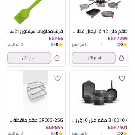
طقم حلل 12 ق تيفال غطاء زجاج
فرشاةحلويات سيلكون21سم اخضركانيسترعلبة
EGP66
EGP7299
0
(0)
0 تم البيع
0
(0)
0 تم البيع
اشترِ الآن
اشترِ الآن
B100107 طقم حلل 10ق بطوط رمادى اكسفورد
3RC03-2SG طقم حافظةطعام3ق مستطيل زجاج اكسفورد
EGP844
EGP7401
0
(0)
0 تم البيع
0
(0)
0 تم البيع