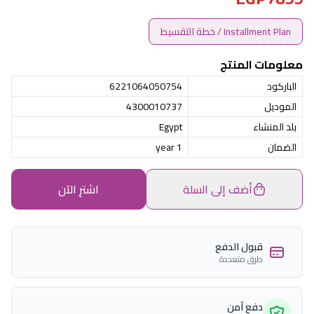
Installment Plan / خطة التقسيط
معلومات المنتج
الباركود
6221064050754
الموديل
4300010737
بلد المنشاء
Egypt
الضمان
1 year
أضف إلى السلة
اشترِ الآن
قبول الدفع
طرق متعددة
دفع آمن