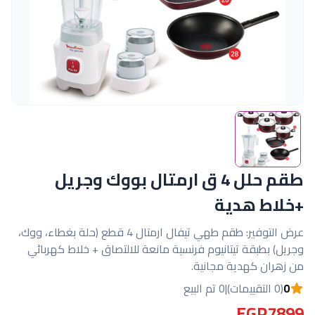
طقم حلل 4 ق ارمتال بووك وجريل
+خلاط هدية
عرض التوفير: طقم طهي تيفال ارمتال 4 قطع (حلة بغطاء، ووك،
وجريل) بطبقة تيتانيوم فرنسية مانعة للالتصاق + خلاط كهربائي
من زهران كهدية مجانية.
0
(0 التقييمات)
|
0 تم البيع
EGP7899