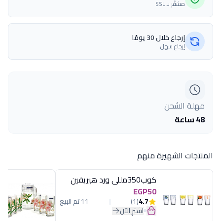
مشفّر بـ SSL
إرجاع خلال 30 يومًا
إرجاع سهل
مهلة الشحن
48 ساعة
المنتجات الشهيرة منهم
كوب350مللى ورد هيريفين
EGP50
4.7
(1)
11 تم البيع
اشترِ الآن