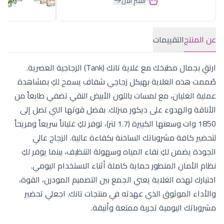
اشترِ الآن
عن المنتج
التقييمات
ارتقِ بجمال مطبخك مع غلاية تانك (Tank) الزجاجية العصرية.
صُممت هذه الغلاية بهيكل زجاجي شفاف يسمح لكِ بمشاهدة
عملية الغليان، مع لمسات باللون الأبيض النقي تضفي طابعاً من
الأناقة والهدوء على ديكور منزلك. بفضل قوتها التي تصل إلى
1850 وات وسعتها الكبيرة (1.7 لتر)، توفر لكِ غلياناً سريعاً ومريحاً
لتحضير كافة مشروباتك الساخنة بكفاءة عالية. الزجاج عالي
الجودة يضمن لكِ نقاء المياه وسهولة التنظيف، بينما يوفر لكِ
نظام الأمان المتطور حماية كاملة أثناء الاستخدام اليومي.
اختيارك لهذه الغلاية يعني الجمع بين التصميم المودرن، القوة،
والأداء الموثوق الذي عهدته في منتجات تانك. اجعلي تحضير
مشروباتك اليومية تجربة ممتعة وأنيقة.