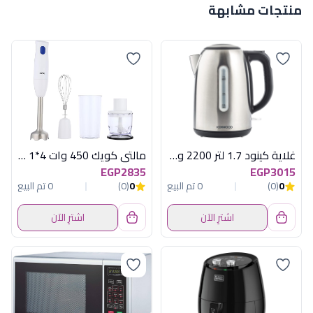
منتجات مشابهة
غلاية كينود 1.7 لتر 2200 وات استانلس
مالتى كويك 450 وات 4*1 استانلس براون
EGP2835
EGP3015
0
(0)
0 تم البيع
0
(0)
0 تم البيع
اشترِ الآن
اشترِ الآن