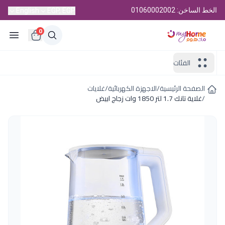
الخط الساخن: 01060002002
English
EGP, EGP
0
الفئات
الصفحة الرئيسية
/
الاجهزة الكهربائية
/
غلايات
/
غلاية تانك 1.7 لتر 1850 وات زجاج ابيض