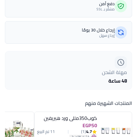
دفع آمن
مشفّر بـ SSL
إرجاع خلال 30 يومًا
إرجاع سهل
مهلة الشحن
48 ساعة
المنتجات الشهيرة منهم
كوب350مللى ورد هيريفين
EGP50
4.7
(1)
11 تم البيع