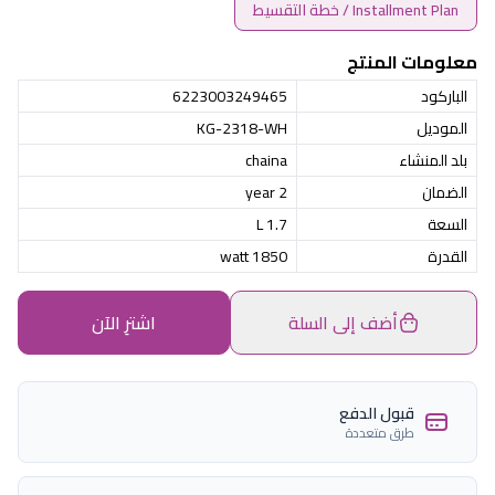
Installment Plan / خطة التقسيط
معلومات المنتج
الباركود
6223003249465
الموديل
KG-2318-WH
بلد المنشاء
chaina
الضمان
2 year
السعة
1.7 L
القدرة
1850 watt
أضف إلى السلة
اشترِ الآن
قبول الدفع
طرق متعددة