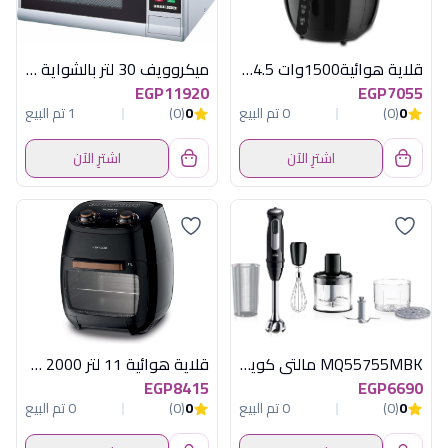
قلاية هوائية1500وات 4.5لتر بلاك اند ديكر
ميكروويف 30 لتر بالشواية ديجيتال سيلفر
EGP11920
EGP7055
0
(0)
0 تم البيع
0
(0)
1 تم البيع
اشترِ الآن
اشترِ الآن
MQ55755MBK مالتى كويك 1000وات اسود براون
قلاية هوائية 11 لتر 2000 وات كينود
EGP8415
EGP6690
0
(0)
0 تم البيع
0
(0)
0 تم البيع