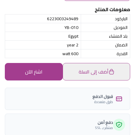
معلومات المنتج
الباركود
6223003249489
الموديل
YB-010
بلد المنشاء
Egypt
الضمان
2 year
القدرة
600 watt
أضف إلى السلة
اشترِ الآن
قبول الدفع
طرق متعددة
دفع آمن
مشفّر بـ SSL