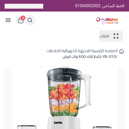
الخط الساخن: 01060002002
English
EGP, EGP
0
الفئات
الصفحة الرئيسية
/
الاجهزة الكهربائية
/
الخلاطات
/
YB-010 خلاط تانك 600 وات ابيض