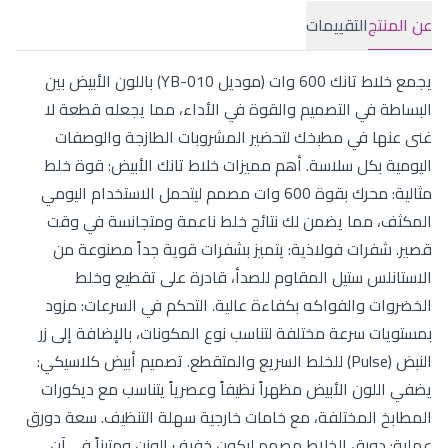
عن المنتج
التقييمات
يجمع خلاط تانك 600 وات (موديل YB-010) باللون الأبيض بين
البساطة في التصميم والقوة في الأداء، مما يجعله قطعة لا
غنى عنها في مطبخك لتحضير المشروبات الطازجة والوصفات
اليومية بكل سلاسة. أهم مميزات خلاط تانك الأبيض: قوة خلط
مثالية: محرك بقوة 600 وات مصمم ليتحمل الاستخدام اليومي
المكثف، مما يضمن لك نتائج خلط ناعمة ومتجانسة في وقت
قصير. شفرات فولاذية: يتميز بشفرات قوية جداً مصنوعة من
الاستانلس ستيل المقاوم للصدأ، قادرة على تقطيع وخلط
الخضروات والفواكه بكفاءة عالية. التحكم في السرعات: مزود
بمستويات سرعة مختلفة لتناسب نوع المكونات، بالإضافة إلى زر
النبض (Pulse) للخلط السريع والمتقطع. تصميم أبيض كلاسيكي:
يضفي اللون الأبيض مظهراً نظيفاً وعصرياً يتناسب مع ديكورات
المطابخ المختلفة، مع خامات خارجية سهلة التنظيف. سعة دورق
عملية: دورق الخلاط مصمم ليكون خفيف الوزن ومتيناً في آن