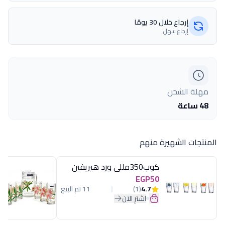
إرجاع خلال 30 يومًا
إرجاع سهل
مهلة الشحن
48 ساعة
المنتجات الشهيرة منهم
كوب350مللى ورد هيريفين
EGP50
4.7
(1)
11 تم البيع
اشترِ الآن