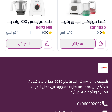
خلاط مولينكس بلينديو بقوة 450 وات، سعة 1.5 لتر مع مطحنة وفرامة - أبيض (LM2B3126)
خلاط مولينكس 800 وات بالكبة بليند فورس
EGP2999
EGP1880
0
(0)
0 تم البيع
0
(0)
1 تم البيع
اشترِ الآن
اشترِ الآن
تأسست myhome في البداية عام 2016، وحتى الآن، نتعاون
مع أكثر من 50 علامة تجارية مشهورة في مجال الأدوات
المنزلية والأجهزة الكهربائية.
01060002002