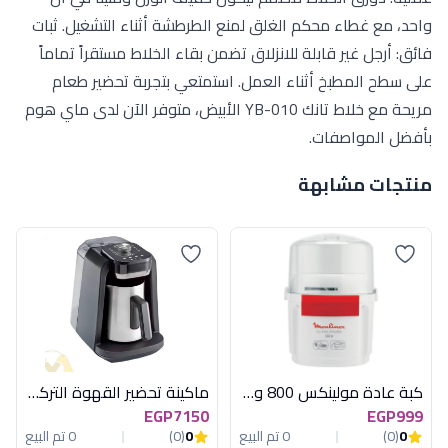
واحد، مع غطاء محكم الغلق لمنع الطرطشة أثناء التشغيل. ثبات
فائق: أرجل غير قابلة للانزلاق تضمن بقاء الخلاط مستقراً تماماً
على سطح المطبخ أثناء العمل. استمتعي بتجربة تحضير طعام
مريحة مع خلاط تانك YB-010 الأبيض، متوفر الآن لدى ماي هوم
بأفضل المواصفات.
منتجات مشابهة
كبة عادة مولينكس 800 وات مصرى
ماكينة تحضير القهوة التركية أرزوم أوكا ريتش برو بلس 700 وات - فضي
EGP7150
EGP999
0
(0)
0 تم البيع
0
(0)
0 تم البيع