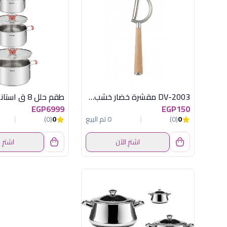
DV-2003 مقشرة خضار خشب*استانلس جانبية
EGP6999
EGP150
0
(0)
0 تم البيع
0
(0)
اشترِ الآن
اشترِ 