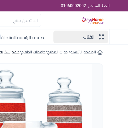
الخط الساخن: 01060002002
الفئات
الصفحة الرئيسية
المنتجات
ا
الصفحة الرئيسية
/
ادوات المطبخ
/
حافظات الطعام
/
طقم سكرية3ستونى ريد×جراى لومينارك امارات