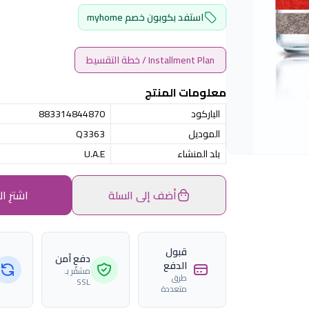
استفد بكوبون خصم myhome
Installment Plan / خطة التقسيط
معلومات المنتج
الباركود
883314844870
الموديل
Q3363
بلد المنشاء
U.A.E
أضف إلى السلة
اشترِ ال
قبول
دفع آمن
الدفع
مشفّر بـ
طرق
SSL
متعددة