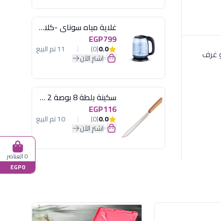
غلاية مياه سوناي -كلاسيك 2200 وات، 1.7 لتر زجاج اضائة ليد - MAR-3752
EGP799
0.0
(0)
11 تم البيع
و غرف
اشترِ الآن
سكينة بلطة 8 بوصة 2 مسمار
EGP116
0.0
(0)
10 تم البيع
اشترِ الآن
0 العناصر
EGP0