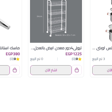
طقم حلل 8 ق استانلس اوبتى سباس تيفال
ترولى4دور معدن ابيض بالعجل بيزاميتاليتكس
ماسك استانل
EGP380
EGP1225
3 تم البيع
0
(0)
0 تم البيع
0
(0)
الآن
اشترِ الآن