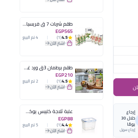
طقم شربات 7 ق فريسيا لومينارك
EGP565
4.5
(1)
4 تم البيع
اشترِ الآن
طقم برطمان 3ق ورد غطاء مينت جرين هيريفين
EGP210
4.5
(1)
2 تم البيع
آن
اشترِ الآن
علبة ثلاجة كليبس يوكسان
إرجاع
خلال 30
EGP88
يومًا
4.4
(1)
5 تم البيع
إرجاع سهل
اشترِ الآن