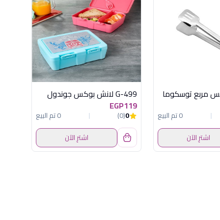
س مربع توسكوما
G-499 لانش بوكس جوندول
EGP119
0 تم البيع
0
(0)
0 تم البيع
اشترِ الآن
اشترِ الآن