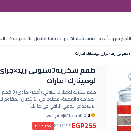
لأكثر شهرة
أفضل صفقة
منتجات بها خصومات
اتصل بنا
المدونة
كل العل
طقم سكرية3ستونى ريد×جرا
لومينارك امارات
طقم سكرية لومينارك ستو
الفخامة والعملية، مصنوع من الأركوبال المقاوم لل
الاستخدام اليومي الراقي في منزلك.
0
(0 التقييمات)
|
3 تم البيع
EGP255
EGP299
15% خصم