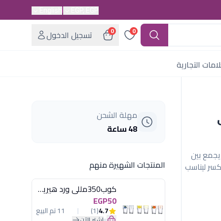
English
EGP, EGP
0
0
تسجيل الدخول
امات التجارية
ى
مهلة الشحن
48 ساعة
ني (أحمر×رمادي) 3 قطع. يجمع بين
المنتجات الشهيرة منهم
كسر ليناسب
كوب350مللى ورد هيريفين
EGP50
4.7
(1)
11 تم البيع
اشترِ الآن