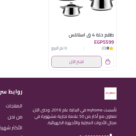
طقم حلة 4 ق استانلس
EGP5599
0
(0)
0 تم البيع
اشترِ الآن
روابط سر
المنتجات
تأسست myhome في البداية عام 2016، وحتى الآن،
من نحن
نتعاون مع أكثر من 50 علامة تجارية مشهورة في
مجال الأدوات المنزلية والأجهزة الكهربائية.
الأكثر شهرة