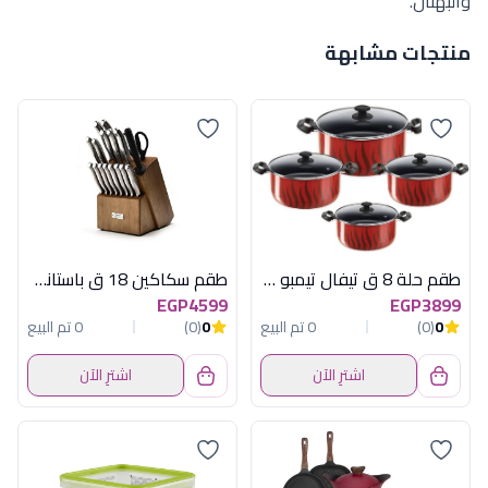
والبهتان.
منتجات مشابهة
طقم حلة 8 ق تيفال تيمبو غطاء زجاج
طقم سكاكين 18 ق باستاند هابى هوم
EGP4599
EGP3899
0
(0)
0 تم البيع
0
(0)
0 تم البيع
اشترِ الآن
اشترِ الآن