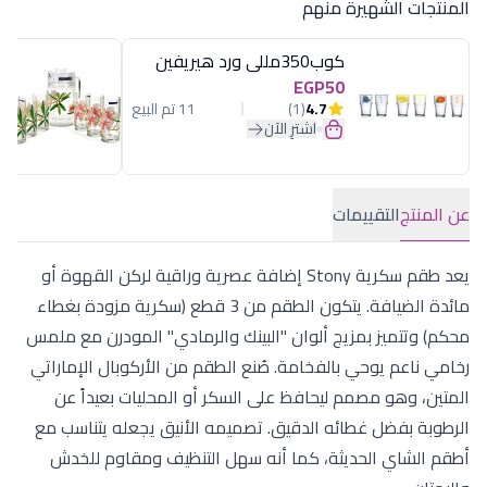
المنتجات الشهيرة منهم
كوب350مللى ورد هيريفين
EGP50
4.7
(1)
11 تم البيع
اشترِ الآن
عن المنتج
التقييمات
يعد طقم سكرية Stony إضافة عصرية وراقية لركن القهوة أو
مائدة الضيافة. يتكون الطقم من 3 قطع (سكرية مزودة بغطاء
محكم) وتتميز بمزيج ألوان "البينك والرمادي" المودرن مع ملمس
رخامي ناعم يوحي بالفخامة. صُنع الطقم من الأركوبال الإماراتي
المتين، وهو مصمم ليحافظ على السكر أو المحليات بعيداً عن
الرطوبة بفضل غطائه الدقيق. تصميمه الأنيق يجعله يتناسب مع
أطقم الشاي الحديثة، كما أنه سهل التنظيف ومقاوم للخدش