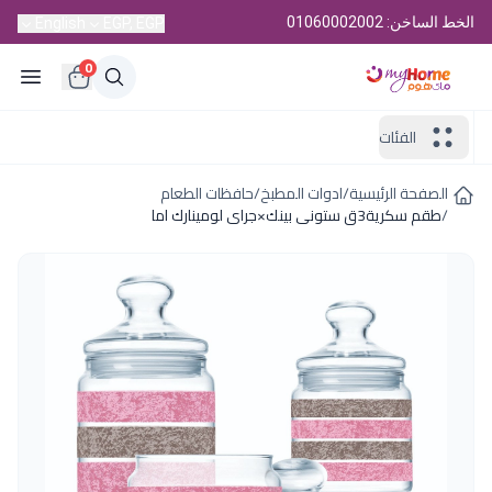
الخط الساخن: 01060002002
English
EGP, EGP
0
الفئات
الصفحة الرئيسية
/
ادوات المطبخ
/
حافظات الطعام
/
طقم سكرية3ق ستونى بينك×جراى لومينارك اما