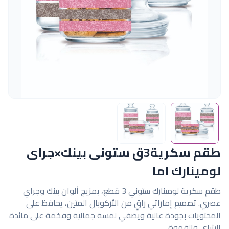
طقم سكرية3ق ستونى بينك×جراى
لومينارك اما
طقم سكرية لومينارك ستوني 3 قطع، بمزيج ألوان بينك وجراي
عصري. تصميم إماراتي راقٍ من الأركوبال المتين، يحافظ على
المحتويات بجودة عالية ويضفي لمسة جمالية وفخمة على مائدة
الشاي والقهوة.