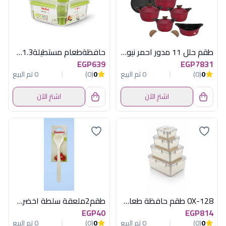
طقم حلل 11 مدور احمر نيوكلين أكسفورد -R111309
حافظةطعام مستطيلة1.3ل ماسترسيل توجوتيفال
EGP639
EGP7831
0
(0)
0 تم البيع
0
(0)
0 تم البيع
اشترِ الآن
اشترِ الآن
OX-128 طقم حافظة طعام 4 ق مستطيل اكسفورد
طقم2ملعقة سلطة اخضركانيسترعلبة ميتاليتكس
EGP40
EGP814
0
(0)
0 تم البيع
0
(0)
0 تم البيع