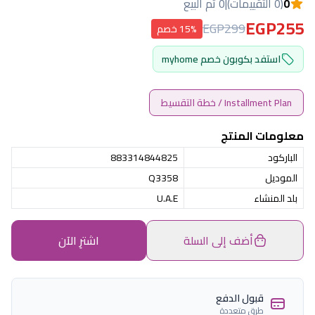
0
(0 التقييمات)
|
0 تم البيع
EGP255
EGP299
15% خصم
استفد بكوبون خصم myhome
Installment Plan / خطة التقسيط
معلومات المنتج
الباركود
883314844825
الموديل
Q3358
بلد المنشاء
U.A.E
أضف إلى السلة
اشترِ الآن
قبول الدفع
طرق متعددة