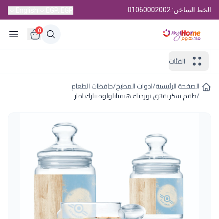
الخط الساخن: 01060002002
English
EGP, EGP
0
الفئات
الصفحة الرئيسية
/
ادوات المطبخ
/
حافظات الطعام
/
طقم سكرية3ق نورديك هيفيابلولومينارك امار