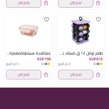
اشترِ الآن
اشترِ الآن
طقم توابل 12 ق باستاند دوار موف هيريفين
علبةثلاجة مستطيلةصغيرةامن للفرن جلاس لوك
EGP196
EGP615
0
(0)
0 تم البيع
0
(0)
0 تم البيع
اشترِ الآن
اشترِ الآن