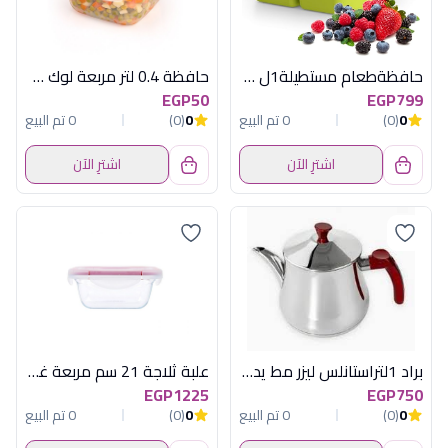
حافظةطعام مستطيلة1ل ماسترسيل تو جو تيفال
حافظة 0.4 لتر مربعة لوك فيت يوكسان
EGP50
EGP799
0
(0)
0 تم البيع
0
(0)
0 تم البيع
اشترِ الآن
اشترِ الآن
براد 1لتراستانلس ليزر مط يد احمرسوليتير
علبة ثلاجة 21 سم مربعة غطاء شفاف بيركس
EGP1225
EGP750
0
(0)
0 تم البيع
0
(0)
0 تم البيع