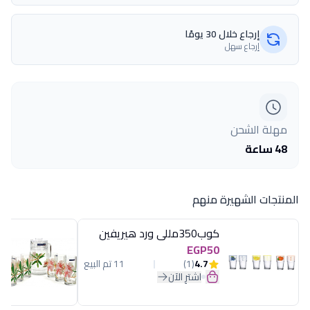
إرجاع خلال 30 يومًا
إرجاع سهل
مهلة الشحن
48 ساعة
المنتجات الشهيرة منهم
كوب350مللى ورد هيريفين
EGP50
4.7
(1)
11 تم البيع
اشترِ الآن