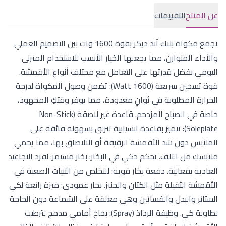
عن المنتج
التقييمات
تجمع مكواة بلاك آند ديكر بقوة 1600 وات بين التصميم العملي
والأداء المتوازن، مما يجعلها الخيار الأنسب للاستخدام المنزلي
اليومي بفضل قدرتها على التعامل مع مختلف أنواع الأقمشة.
قوة تسخين سريعة (1600 Watt): تضمن وصول المكواة لدرجة
الحرارة المطلوبة في ثوانٍ معدودة، مما يوفر وقتكِ المجهود،
خاصة في الصباح المزدحم. قاعدة غير لاصقة (Non-Stick
Soleplate): تتميز بقاعدة انسيابية تنزلق بسهولة فائقة على
الملابس دون شد الأقمشة الرقيقة أو الالتصاق بها، مما يحمي
ملابسكِ من التلف. تحكم ذكي في البخار: بخار مستمر: لفرد التجاعيد
العادية بفعالية. دفعة بخار قوية: للتخلص من الثنيات الصعبة في
الأقمشة الثقيلة مثل الكتان والجنيز. بخار عمودي: ميزة رائعة لكي
الستائر والبدل والفساتين وهي معلقة على الشماعة دون الحاجة
لطاولة كي. وظيفة الرذاذ (Spray): بخاخ أمامي مدمج لترطيب