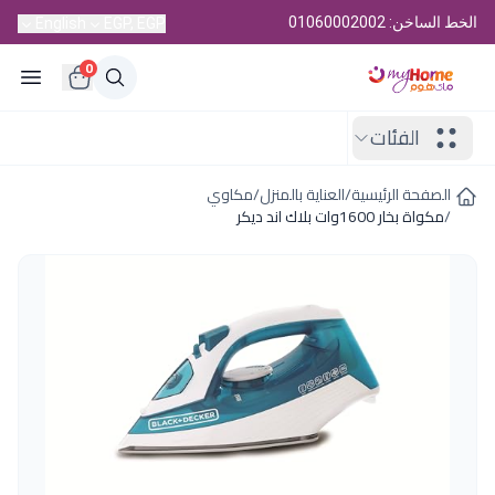
الخط الساخن: 01060002002
English
EGP, EGP
0
الفئات
الصفحة الرئيسية
/
العناية بالمنزل
/
مكاوي
/
مكواة بخار 1600وات بلاك اند ديكر