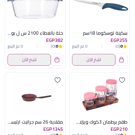
سكينة توسكوما 18سم
حلة بالغطاء 2100 س ل بورجام باشابتشى
EGP382
EGP255
0
(0)
0 تم البيع
0
(0)
0 تم البيع
اشترِ الآن
اشترِ الآن
طقم برطمان 3كوك ويزلاف غطا بينك هيريفين
مقلاية 26 سم جرانيت ارتيسان نبيتى بيركس
EGP1345
EGP210