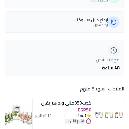
مشفّر بـ SSL
إرجاع خلال 30 يومًا
إرجاع سهل
مهلة الشحن
48 ساعة
المنتجات الشهيرة منهم
كوب350مللى ورد هيريفين
EGP50
4.7
(1)
11 تم البيع
اشترِ الآن