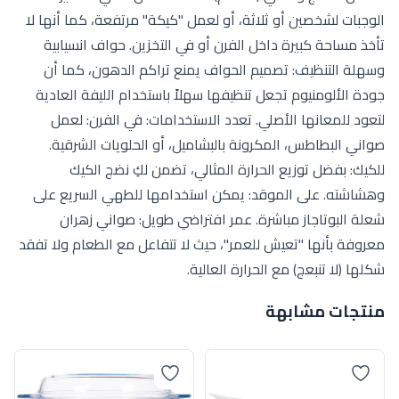
الوجبات لشخصين أو ثلاثة، أو لعمل "كيكة" مرتفعة، كما أنها لا
تأخذ مساحة كبيرة داخل الفرن أو في التخزين. حواف انسيابية
وسهلة التنظيف: تصميم الحواف يمنع تراكم الدهون، كما أن
جودة الألومنيوم تجعل تنظيفها سهلاً باستخدام الليفة العادية
لتعود للمعانها الأصلي. تعدد الاستخدامات: في الفرن: لعمل
صواني البطاطس، المكرونة بالبشاميل، أو الحلويات الشرقية.
للكيك: بفضل توزيع الحرارة المثالي، تضمن لكِ نضج الكيك
وهشاشته. على الموقد: يمكن استخدامها للطهي السريع على
شعلة البوتاجاز مباشرة. عمر افتراضي طويل: صواني زهران
معروفة بأنها "تعيش للعمر"، حيث لا تتفاعل مع الطعام ولا تفقد
شكلها (لا تنبعج) مع الحرارة العالية.
منتجات مشابهة