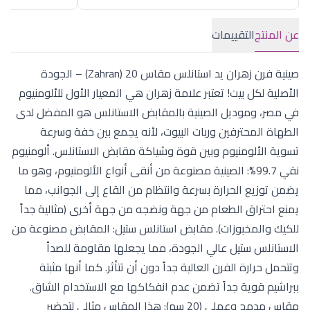
عن المنتج
التقييمات
صينية فرن زهران يد استانلس مقاس 20 (Zahran) – الجودة
الأصلية لكل بيت! تعتبر علامة زهران هي المعيار الأول للألومنيوم
في مصر، وموديل الصينية بالمقابض الاستانلس هو المفضل لدى
الطهاة المحترفين وربات البيوت، لأنه يجمع بين خفة وسرعة
تسوية الألومنيوم وبين قوة وشياكة مقابض الاستانلس. ألومنيوم
نقي 99.7%: الصينية مصنوعة من أنقى أنواع الألومنيوم، وهو ما
يضمن توزيع الحرارة بسرعة وانتظام من القاع إلى الجوانب، مما
يمنع احتراق الطعام من جهة ونضجه من جهة أخرى (مثالية جداً
للكيك والمخبوزات). مقابض استانلس ستيل: المقابض مصنوعة من
الاستانلس ستيل عالي الجودة، مما يجعلها مقاومة للصدأ
وتتحمل حرارة الفرن العالية جداً دون أن تتأثر. كما أنها مثبتة
ببراشيم قوية جداً تضمن عدم انفكاكها مع الاستخدام الشاق.
مقاس مدمج وعملي (20 سم): هذا المقاس مثالي لتحضير