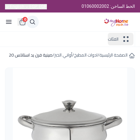
الخط الساخن: 01060002002
English
EGP, EGP
0
الفئات
الصفحة الرئيسية
/
ادوات المطبخ
/
أواني الخبز
/
صينية فرن يد استانلس 20