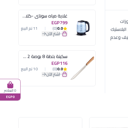
غلاية مياه سوناي -كلاسيك 2200 وات، 1.7 لتر زجاج اضائة ليد - MAR-3752
بوزات
EGP799
0.0
(0)
11 تم البيع
البلاستيك
اشترِ الآن
ظيف وعدم
سكينة بلطة 8 بوصة 2 مسمار
EGP116
0.0
(0)
10 تم البيع
اشترِ الآن
0 العناصر
EGP0