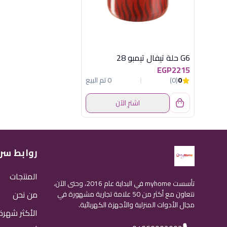
G6 حلة تيفال تيمبو 28
EGP2215
0
(0)
0 تم البيع
اشترِ الآن
روابط سر
المنتجات
تأسست myhome في البداية عام 2016، وحتى الآن،
من نحن
نتعاون مع أكثر من 50 علامة تجارية مشهورة في
مجال الأدوات المنزلية والأجهزة الكهربائية.
الأكثر شهرة