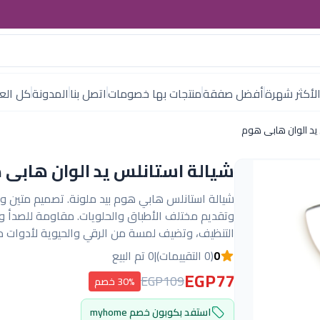
لأكثر شهرة
أفضل صفقة
منتجات بها خصومات
اتصل بنا
المدونة
كل العل
يد الوان هابى هوم
شيالة استانلس يد الوان هابى 
شيالة استانلس هابي هوم بيد ملونة. تصميم متين و
وتقديم مختلف الأطباق والحلويات. مقاومة للصدأ 
التنظيف، وتضيف لمسة من الرقي والحيوية لأدوات م
0
(0 التقييمات)
|
0 تم البيع
EGP77
EGP109
30% خصم
استفد بكوبون خصم myhome