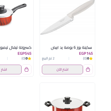
سكينة بوز 6 بوصة يد ابيض
كسرولة تيفال تيمبو 18
EGP545
EGP145
0
(0)
2 تم البيع
0
(0)
اشترِ الآن
اشترِ 