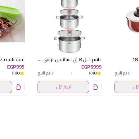
طقم حلل 8 ق استانلس اوبتى سباس تيفال
EGP995
EGP6999
0 تم البيع
0
(0)
3 تم البيع
0
(0)
الآن
اشترِ الآن