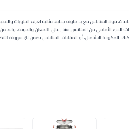
JA5285C) المتعددة الاستخدامات. قوة الستانلس مع يد ملونة جذابة. مثالية لغرف الحلويات والمخ
مات: الجزء الأمامي من الستانلس ستيل عالي اللمعان والجودة، واليد من 
كيك، المكرونة البشاميل، أو المقليات. الستانلس يضمن لكِ سهولة التن