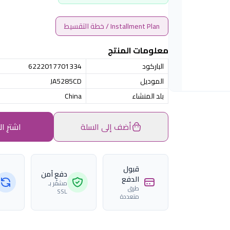
Installment Plan / خطة التقسيط
معلومات المنتج
الباركود
6222017701334
الموديل
JA5285CD
بلد المنشاء
China
أضف إلى السلة
اشترِ ال
قبول
دفع آمن
الدفع
مشفّر بـ
طرق
SSL
متعددة