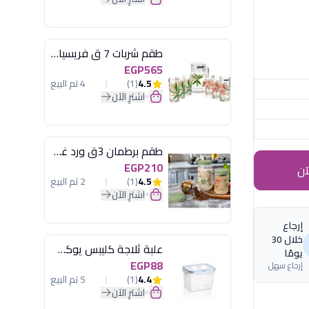
طقم شربات 7 ق فريسيا لومينارك
EGP565
4.5
(1)
4 تم البيع
اشترِ الآن
طقم برطمان 3ق ورد غطاء مينت جرين هيريفين
EGP210
آن
4.5
(1)
2 تم البيع
اشترِ الآن
إرجاع
خلال 30
علبة ثلاجة كليبس يوكسان
يومًا
EGP88
إرجاع سهل
4.4
(1)
5 تم البيع
اشترِ الآن