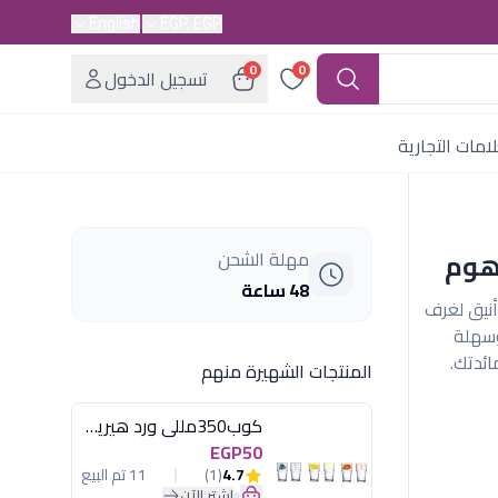
English
EGP, EGP
0
0
تسجيل الدخول
امات التجارية
هوم
مهلة الشحن
48 ساعة
أنيق لغرف
وسهلة
ائدتك.
المنتجات الشهيرة منهم
كوب350مللى ورد هيريفين
EGP50
4.7
(1)
11 تم البيع
اشترِ الآن