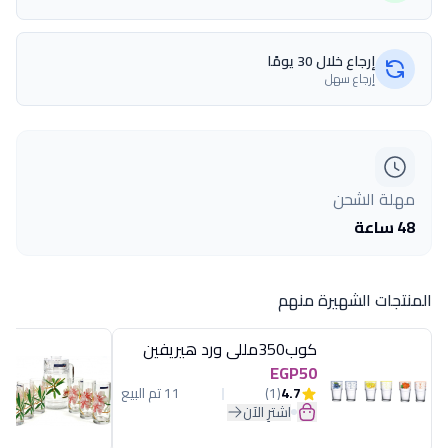
إرجاع خلال 30 يومًا
إرجاع سهل
مهلة الشحن
48 ساعة
المنتجات الشهيرة منهم
كوب350مللى ورد هيريفين
EGP50
4.7
(1)
11 تم البيع
اشترِ الآن