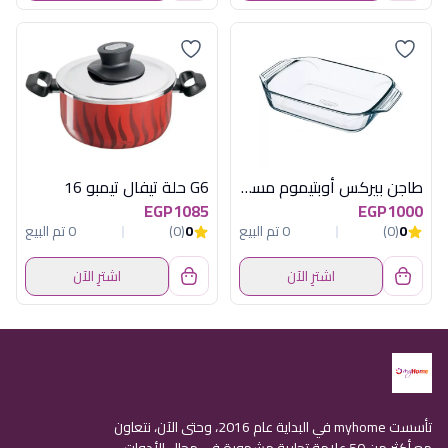
طاجن بيركس أوبتيموم مستطيل كبير - 39 سم
G6 حلة تيفال تيمبو 16
EGP1085
EGP1000
0
(0)
0 تم البيع
0
(0)
0 تم البيع
اشترِ الآن
اشترِ الآن
تأسست myhome في البداية عام 2016، وحتى الآن، نتعاون