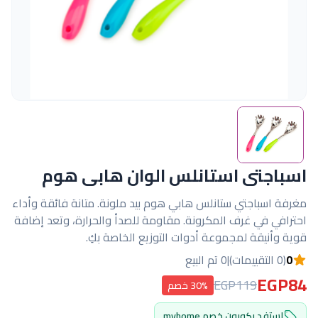
اسباجتى استانلس الوان هابى هوم
مغرفة اسباجتي ستانلس هابي هوم بيد ملونة. متانة فائقة وأداء
احترافي في غرف المكرونة. مقاومة للصدأ والحرارة، وتعد إضافة
قوية وأنيقة لمجموعة أدوات التوزيع الخاصة بكِ.
0
(0 التقييمات)
|
0 تم البيع
EGP84
EGP119
30% خصم
استفد بكوبون خصم myhome