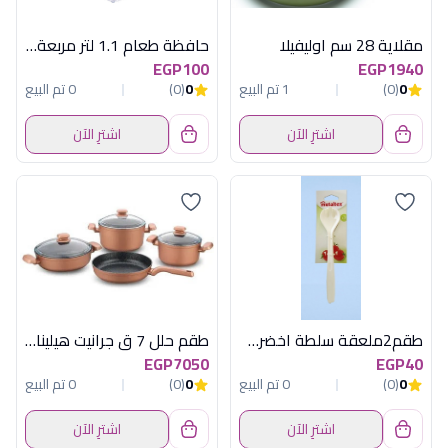
مقلاية 28 سم اوليفيلا
حافظة طعام 1.1 لتر مربعة كليبس هيريفين
EGP100
EGP1940
0
(0)
1 تم البيع
0
(0)
0 تم البيع
اشترِ الآن
اشترِ الآن
طقم2ملعقة سلطة اخضركانيسترعلبة ميتاليتكس
طقم حلل 7 ق جرانيت هيلينا كوركماز
EGP7050
EGP40
0
(0)
0 تم البيع
0
(0)
0 تم البيع
اشترِ الآن
اشترِ الآن