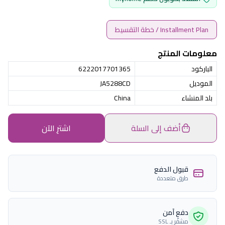
Installment Plan / خطة التقسيط
معلومات المنتج
الباركود
6222017701365
الموديل
JA5288CD
بلد المنشاء
China
أضف إلى السلة
اشترِ الآن
قبول الدفع
طرق متعددة
دفع آمن
مشفّر بـ SSL