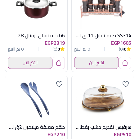
SS314 طقم توابل 11 ق استانلس اكسفورد
G6 حلة تيفال ارمتال 28
EGP2319
EGP1605
0
(0)
0 تم البيع
0
(0)
0 تم البيع
اشترِ الآن
اشترِ الآن
سرفيس تقديم خشب بغطاء زجاج OX-25-A-15
طقم معلقة ميلامين 2ق للسلطة توسكوما
EGP210
EGP510