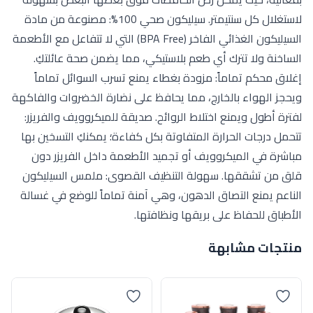
لاستغلال كل سنتيمتر. سيليكون صحي 100%: مصنوعة من مادة
السيليكون الغذائي الفاخر (BPA Free) التي لا تتفاعل مع الأطعمة
الساخنة ولا تترك أي طعم بلاستيكي، مما يضمن صحة عائلتكِ.
إغلاق محكم تماماً: مزودة بغطاء يمنع تسرب السوائل تماماً
ويحجز الهواء بالخارج، مما يحافظ على نضارة الخضروات والفاكهة
لفترة أطول ويمنع اختلاط الروائح. صديقة للميكروويف والفريزر:
تتحمل درجات الحرارة المتفاوتة بكل كفاءة؛ يمكنكِ التسخين بها
مباشرة في الميكروويف أو تجميد الأطعمة داخل الفريزر دون
قلق من تشققها. سهولة التنظيف القصوى: ملمس السيليكون
الناعم يمنع التصاق الدهون، وهي آمنة تماماً للوضع في غسالة
الأطباق للحفاظ على بريقها ونظافتها.
منتجات مشابهة