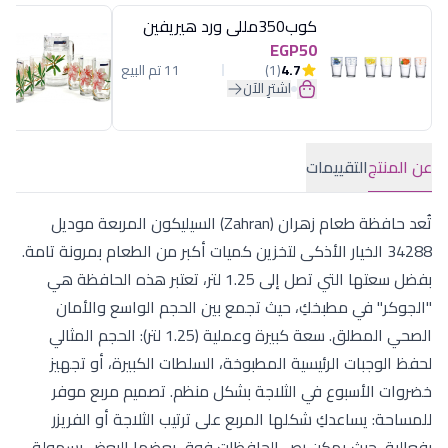
كوب350مللى ورد هيريفين
EGP50
4.7
(1)
11 تم البيع
اشترِ الآن
عن المنتج
التقييمات
تُعد حافظة طعام زهران (Zahran) السيليكون المربعة موديل
34288 الخيار الأذكى لتخزين كميات أكبر من الطعام بمرونة تامة.
بفضل سعتها التي تصل إلى 1.25 لتر، تعتبر هذه الحافظة هي
"الجوكر" في مطبخكِ، حيث تجمع بين الحجم الواسع والأمان
الصحي المطلق. سعة كبيرة وعملية (1.25 لتر): الحجم المثالي
لحفظ الوجبات الرئيسية المطبوخة، السلطات الكبيرة، أو تجهيز
خضروات الأسبوع في الثلاجة بشكل منظم. تصميم مربع موفر
للمساحة: يساعدكِ شكلها المربع على ترتيب الثلاجة أو الفريزر
بفعالية، حيث يمكن رص الحافظات فوق بعضها البعض بسهولة