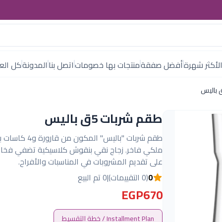
لأكثر شهرة
أفضل صفقة
منتجات بها خصومات
اتصل بنا
المدونة
كل العل
طقم شربات 5ق باليس
طقم شربات "باليس" المكون من ق
ملكي فاخر. زجاج نقي بنقوش كلاسيكية تضفي فخامة
على تقديم المشروبات في المناسبات والأفراح.
0
(0 التقييمات)
|
0 تم البيع
EGP670
Installment Plan / خطة التقسيط