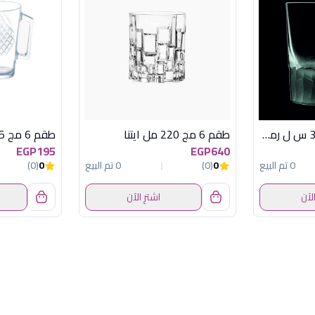
CDA طقم 6 كوب 32 س ل رمادى انتوشن
طقم 6 مج 220 مل ايتنا
EGP195
EGP640
0 تم البيع
0
(0)
0 تم البيع
0
(0)
الآن
اشترِ الآن