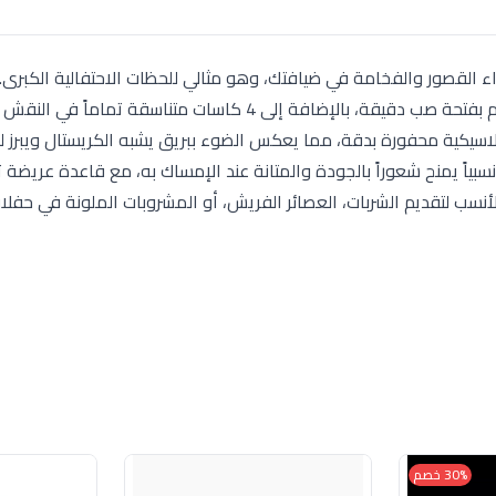
طقم ليعكس أجواء القصور والفخامة في ضيافتك، وهو مثالي للحظات الاحتفالية الكبر
الطقم: يتكون من قارورة (دورق) ذات تصميم انسيابي فخم بفتحة صب دقيقة، بالإضافة إلى 4 كاسات متناسقة ت
كلاسيكية محفورة بدقة، مما يعكس الضوء ببريق يشبه الكريستال ويبرز ل
سبياً يمنح شعوراً بالجودة والمتانة عند الإمساك به، مع قاعدة عريضة 
الأنسب لتقديم الشربات، العصائر الفريش، أو المشروبات الملونة في حفلا
30% خصم