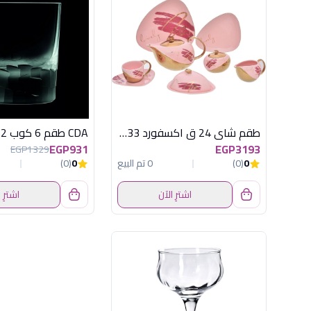
طقم شاى 24 ق اكسفورد TJ0033
EGP931
EGP3193
EGP1329
0
(0)
0 تم البيع
0
(0)
اشترِ الآن
اشترِ 