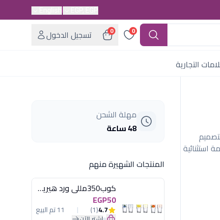
English
EGP, EGP
0
0
تسجيل الدخول
امات التجارية
مهلة الشحن
48 ساعة
ارورة و4 كاسات بتصميم
 استثنائية
المنتجات الشهيرة منهم
كوب350مللى ورد هيريفين
EGP50
4.7
(1)
11 تم البيع
اشترِ الآن