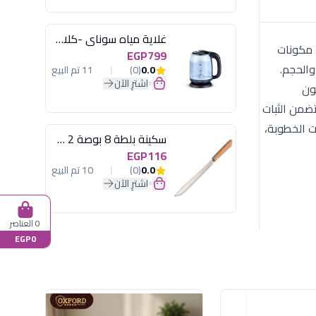
غلاية مياه سوناي -كلاسيك 2200 وات، 1.7 لتر زجاج اضائة ليد - MAR-3752
ى. مكونات
EGP799
ماماً في النقش والحجم.
0.0
(0)
11 تم البيع
اشترِ الآن
ون
تضمن الثبات
ت الخطوبة،
سكينة بلطة 8 بوصة 2 مسمار
EGP116
0.0
(0)
10 تم البيع
اشترِ الآن
0 العناصر
EGP0