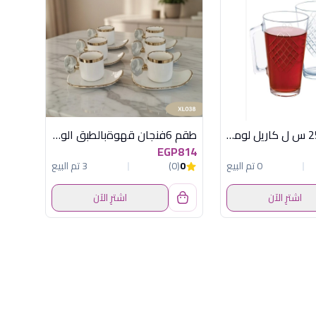
طقم 6 مج 25 س ل كاريل لومينارك اماراتي
طقم 6فنجان قهوةبالطبق الوان اكسفوردXL038
EGP814
0 تم البيع
0
(0)
3 تم البيع
اشترِ الآن
اشترِ الآن