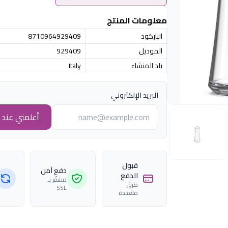
معلومات المنتج
الباركود
8710964929409
الموديل
929409
بلد المنشاء
Italy
البريد الإلكتروني
أعلمني عند ا
قبول
دفع آمن
الدفع
مشفّر بـ
طرق
SSL
متعددة