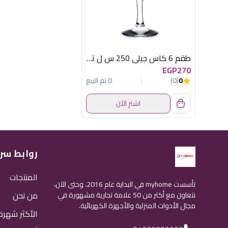
طقم 6 كاس جيلى 250 س ل تيوليب باشابتشى
EGP270
0
(0)
0 تم البيع
اشترِ الآن
روابط سر
المنتجات
تأسست myhome في البداية عام 2016، وحتى الآن،
من نحن
نتعاون مع أكثر من 50 علامة تجارية مشهورة في
مجال الأدوات المنزلية والأجهزة الكهربائية.
الأكثر شهرة