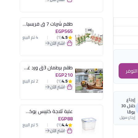
طقم شربات 7 ق فريسيا لومينارك
EGP565
4.5
(1)
4 تم البيع
اشترِ الآن
طقم برطمان 3ق ورد غطاء مينت جرين هيريفين
لتوفر
EGP210
4.5
(1)
2 تم البيع
اشترِ الآن
إرجاع
خلال 30
علبة ثلاجة كليبس يوكسان
يومًا
إرجاع سهل
EGP88
4.4
(1)
5 تم البيع
اشترِ الآن