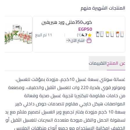
المنتجات الشهيرة منهم
كوب350مللى ورد هيريفين
EGP50
4.7
(1)
11 تم البيع
اشترِ الآن
عن المنتج
التقييمات
غسالة سوناي بسعة غسيل 10كجم، مزودة بمؤقت للغسيل،
وموتور قوي بقدرة 220 وات للغسيل الثقيل والخفيف، ومصنعة
من خامات مقاومة للبكتيريا لتجربة غسيل صحية وفعالة
المواصفات ھیكل خارجي مقاوم للصدمات حوض داخلي كبیر
بسعة 10 كجم مزودة بفلتر تجمیع وبر الغسیل تصمیم ملائم مع ید
لسھولة الحمل والنقل مروحة متعددة السرعات للغسیل الثقیل أو
الخفیف إمكانیة الاستخدام مع جمیع أنواع منظفات الملابس