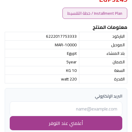
Installment Plan / خطة التقسيط
معلومات المنتج
الباركود
6222017753333
الموديل
MAR-10000
بلد المنشاء
Egypt
الضمان
5year
السعة
10 KG
القدرة
220 watt
البريد الإلكتروني
أعلمني عند التوفر