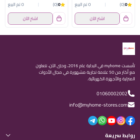
0
(0)
0 تم البيع
0
(0)
0 تم البيع
اشترِ الآن
اشترِ الآن
تأسست myhome في البداية عام 2016، وحتى الآن، نتعاون
مع أكثر من 50 علامة تجارية مشهورة في مجال الأدوات
المنزلية والأجهزة الكهربائية.
01060002002
info@myhome-stores.com
روابط سريعة