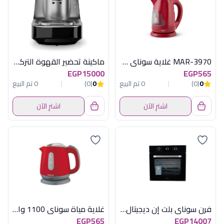
MAR-3970 غلاية سوناى ويفى1.7بلاستيك احمر
ماكينة تحضير القهوة التركية أرزوم أوكا إيليت 710 وات - أسود وفضي لامع
EGP15000
EGP565
0
(0)
0 تم البيع
0
(0)
0 تم البيع
اشترِ الآن
اشترِ الآن
فرن سوناى بلت إن ديجيتال 60*60 سم - بخاصية القلاية الهوائية (خامات إيطالية)
غلاية مياة سوناي 1100 وات -1.2 لتر-احمر Mar -2200
EGP565
EGP14007