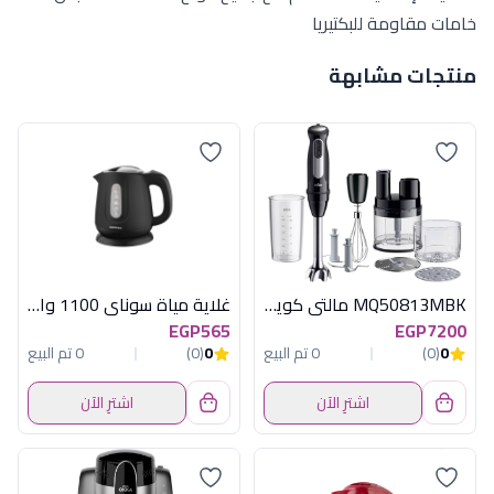
خامات مقاومة للبكتیریا
منتجات مشابهة
MQ50813MBK مالتى كويك1000وات اسود براون
غلاية مياة سوناي 1100 وات -1.2 لتر-اسود Mar -2200
EGP565
EGP7200
0
(0)
0 تم البيع
0
(0)
0 تم البيع
اشترِ الآن
اشترِ الآن