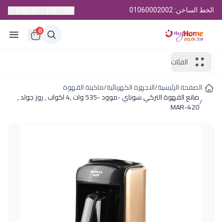
الخط الساخن: 01060002002
English
EGP, EGP
0
الفئات
الصفحة الرئيسية
/
الاجهزة الكهربائية
/
ماكينة القهوة
صانع القهوة التركي سوناي -موود -535 وات ,4 اكواب , روز جولد ,
/
MAR-420