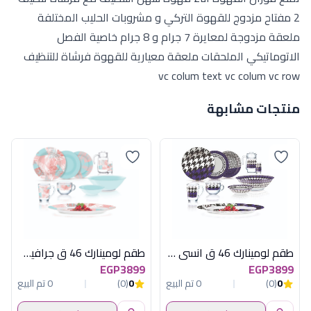
2 مفتاح مزدوج للقهوة التركي و مشروبات الحليب المختلفة
ملعقة مزدوجة لمعايرة 7 جرام و 8 جرام خاصية الفصل
الاتوماتيكي الملحقات ملعقة معيارية للقهوة فرشاة للتنظيف
vc colum text vc colum vc row
منتجات مشابهة
طقم لومينارك 46 ق انسى بربل اماراتى
طقم لومينارك 46 ق جرافيك جنجل اماراتى
EGP3899
EGP3899
0
(0)
0 تم البيع
0
(0)
0 تم البيع