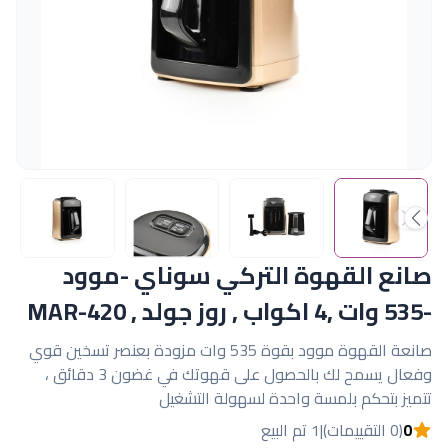
صانع القهوة التركي سوناي -موود
-535 وات ,4 اكواب , روز جولد , MAR-420
صانعة القهوة موود بقوة 535 وات مزودة بعنصر تسخين قوي
وفعال يسمح لك بالحصول على قهوتك في غضون 3 دقائق ،
تتميز بتحكم بلمسة واحدة لسهولة التشغيل
0
(0 التقييمات)
|
1 تم البيع