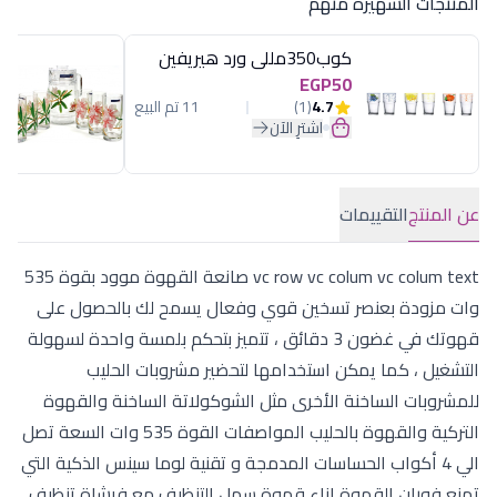
المنتجات الشهيرة منهم
كوب350مللى ورد هيريفين
EGP50
4.7
(1)
11 تم البيع
اشترِ الآن
عن المنتج
التقييمات
vc row vc colum vc colum text صانعة القهوة موود بقوة 535
وات مزودة بعنصر تسخين قوي وفعال يسمح لك بالحصول على
قهوتك في غضون 3 دقائق ، تتميز بتحكم بلمسة واحدة لسهولة
التشغيل ، كما يمكن استخدامها لتحضير مشروبات الحليب
للمشروبات الساخنة الأخرى مثل الشوكولاتة الساخنة والقهوة
التركية والقهوة بالحليب المواصفات القوة 535 وات السعة تصل
الي 4 أكواب الحساسات المدمجة و تقنية لوما سينس الذكية التي
تمنع فوران القهوة اناء قهوة سهل التنظيف مع فرشاة تنظيف