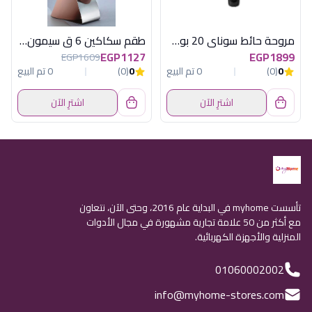
مروحة حائط سوناي 20 بوصة بالريموت 80 وات, 3 مستويات للسرعة و مؤقت يصل الي 7.5 ساعات MAR-2022
طقم سكاكين 6 ق سيمون باستاند هابى هوم
EGP1127
EGP1899
EGP1609
0
(0)
0 تم البيع
0
(0)
0 تم البيع
اشترِ الآن
اشترِ الآن
تأسست myhome في البداية عام 2016، وحتى الآن، نتعاون
مع أكثر من 50 علامة تجارية مشهورة في مجال الأدوات
المنزلية والأجهزة الكهربائية.
01060002002
info@myhome-stores.com