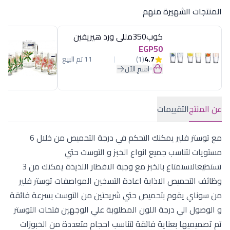
المنتجات الشهيرة منهم
كوب350مللى ورد هيريفين
EGP50
4.7
(1)
11 تم البيع
اشترِ الآن
عن المنتج
التقييمات
مع توستر فلير يمكنك التحكم في درجة التحميص من خلال 6
مستويات لتناسب جميع انواع الخبز و التوست حتي
تستطيعالاستمتاع بالخبز مع وجبة الافطار اللذيذة يمكنك من 3
وظائف التحميص الاذابة اعادة التسخين المواصفات توستر فلير
من سوناي يقوم بتحميص حتي شريحتين من التوست بسرعة فائقة
و الوصول الي درجة اللون المطلوبة علي الوجهين فتحات التوستر
تم تصميميها بعناية فائقة لتناسب احجام متعددة من الخبوزات