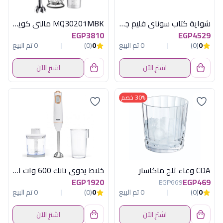
شواية كتاب سوناى فليم جرانيت تركى احمر
MQ30201MBK مالتى كويك 900 وات اسود براون
EGP3810
EGP4529
0
(0)
0 تم البيع
0
(0)
0 تم البيع
اشترِ الآن
اشترِ الآن
30% خصم
CDA وعاء ثلج ماكاسار
خلاط يدوى تانك 600 وات ابيض
EGP1920
EGP469
EGP669
0
(0)
0 تم البيع
0
(0)
0 تم البيع
اشترِ الآن
اشترِ الآن