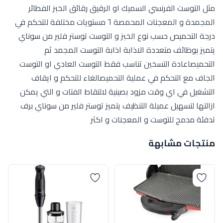
مثل التوست الفرنسي السميك او الرقيق رقائق الخبز الفطائر
المجمدة و المعجنات المحمصة ٦ مستويات مختلفة للتحكم في
درجة التحميص حسب نوع الخبز و التوست توستر فلير من سوناي
يتميز بوظائف متعددة الاذابة اذابة التوست المجمد ثم
التحميصاعادة التسخين تناسب فقط التوست العادي او التوست
الجاف مع التحكم في عملية التحميصالغاء للتحكم و ايقاف
التشغيل في اي وقت مزود بصينية لالتقاط الفتات و التي يمكن
ازالتها لتسهيل عميلة التنظيف يتميز توستر فلير من سوناي برف
تدفئة مدمج للتوست و المعجنات و اكثر
منتجات مشابهة