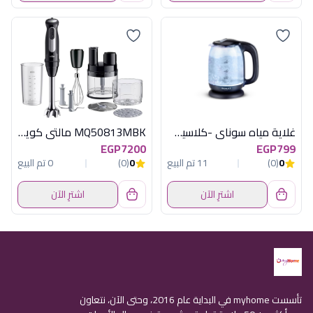
غلاية مياه سوناي -كلاسيك 2200 وات، 1.7 لتر زجاج اضائة ليد - MAR-3752
MQ50813MBK مالتى كويك1000وات اسود براون
EGP7200
EGP799
0
(0)
11 تم البيع
0
(0)
0 تم البيع
اشترِ الآن
اشترِ الآن
تأسست myhome في البداية عام 2016، وحتى الآن، نتعاون