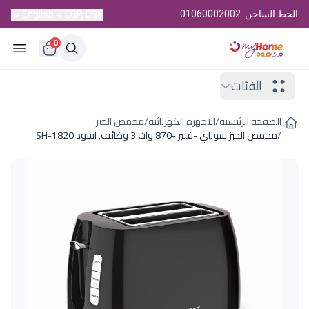
الخط الساخن: 01060002002
English
EGP, EGP
0
الفئات
الصفحة الرئيسية
/
الاجهزة الكهربائية
/
محمص الخبز
/
محمص الخبز سوناي -فلير -870 وات 3 وظائف, اسود SH-1820